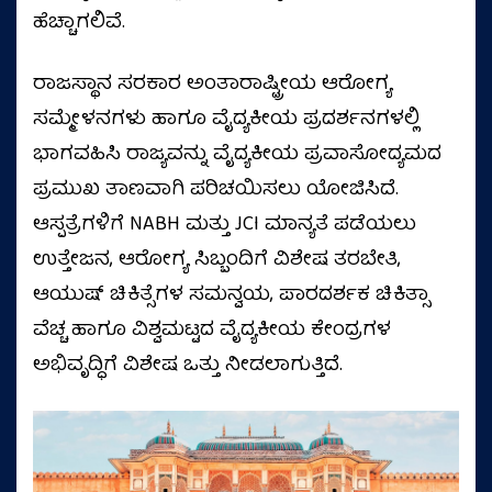
ಹೆಚ್ಚಾಗಲಿವೆ.
ರಾಜಸ್ಥಾನ ಸರಕಾರ ಅಂತಾರಾಷ್ಟ್ರೀಯ ಆರೋಗ್ಯ
ಸಮ್ಮೇಳನಗಳು ಹಾಗೂ ವೈದ್ಯಕೀಯ ಪ್ರದರ್ಶನಗಳಲ್ಲಿ
ಭಾಗವಹಿಸಿ ರಾಜ್ಯವನ್ನು ವೈದ್ಯಕೀಯ ಪ್ರವಾಸೋದ್ಯಮದ
ಪ್ರಮುಖ ತಾಣವಾಗಿ ಪರಿಚಯಿಸಲು ಯೋಜಿಸಿದೆ.
ಆಸ್ಪತ್ರೆಗಳಿಗೆ NABH ಮತ್ತು JCI ಮಾನ್ಯತೆ ಪಡೆಯಲು
ಉತ್ತೇಜನ, ಆರೋಗ್ಯ ಸಿಬ್ಬಂದಿಗೆ ವಿಶೇಷ ತರಬೇತಿ,
ಆಯುಷ್ ಚಿಕಿತ್ಸೆಗಳ ಸಮನ್ವಯ, ಪಾರದರ್ಶಕ ಚಿಕಿತ್ಸಾ
ವೆಚ್ಚ ಹಾಗೂ ವಿಶ್ವಮಟ್ಟದ ವೈದ್ಯಕೀಯ ಕೇಂದ್ರಗಳ
ಅಭಿವೃದ್ಧಿಗೆ ವಿಶೇಷ ಒತ್ತು ನೀಡಲಾಗುತ್ತಿದೆ.