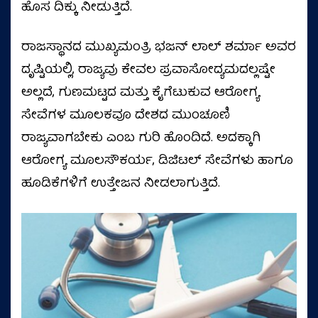
ಹೊಸ ದಿಕ್ಕು ನೀಡುತ್ತಿದೆ.
ರಾಜಸ್ಥಾನದ ಮುಖ್ಯಮಂತ್ರಿ ಭಜನ್ ಲಾಲ್ ಶರ್ಮಾ ಅವರ
ದೃಷ್ಟಿಯಲ್ಲಿ, ರಾಜ್ಯವು ಕೇವಲ ಪ್ರವಾಸೋದ್ಯಮದಲ್ಲಷ್ಟೇ
ಅಲ್ಲದೆ, ಗುಣಮಟ್ಟದ ಮತ್ತು ಕೈಗೆಟುಕುವ ಆರೋಗ್ಯ
ಸೇವೆಗಳ ಮೂಲಕವೂ ದೇಶದ ಮುಂಚೂಣಿ
ರಾಜ್ಯವಾಗಬೇಕು ಎಂಬ ಗುರಿ ಹೊಂದಿದೆ. ಅದಕ್ಕಾಗಿ
ಆರೋಗ್ಯ ಮೂಲಸೌಕರ್ಯ, ಡಿಜಿಟಲ್ ಸೇವೆಗಳು ಹಾಗೂ
ಹೂಡಿಕೆಗಳಿಗೆ ಉತ್ತೇಜನ ನೀಡಲಾಗುತ್ತಿದೆ.