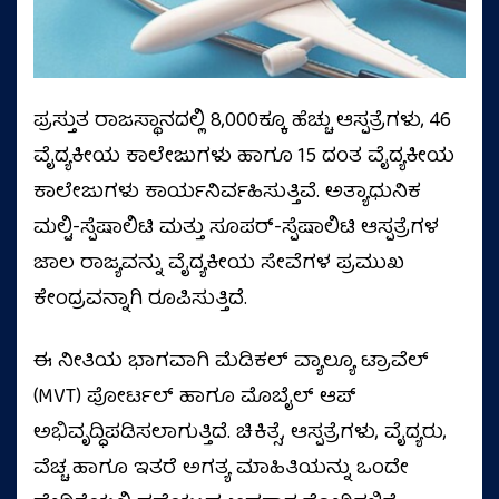
ಪ್ರಸ್ತುತ ರಾಜಸ್ಥಾನದಲ್ಲಿ 8,000ಕ್ಕೂ ಹೆಚ್ಚು ಆಸ್ಪತ್ರೆಗಳು, 46
ವೈದ್ಯಕೀಯ ಕಾಲೇಜುಗಳು ಹಾಗೂ 15 ದಂತ ವೈದ್ಯಕೀಯ
ಕಾಲೇಜುಗಳು ಕಾರ್ಯನಿರ್ವಹಿಸುತ್ತಿವೆ. ಅತ್ಯಾಧುನಿಕ
ಮಲ್ಟಿ-ಸ್ಪೆಷಾಲಿಟಿ ಮತ್ತು ಸೂಪರ್-ಸ್ಪೆಷಾಲಿಟಿ ಆಸ್ಪತ್ರೆಗಳ
ಜಾಲ ರಾಜ್ಯವನ್ನು ವೈದ್ಯಕೀಯ ಸೇವೆಗಳ ಪ್ರಮುಖ
ಕೇಂದ್ರವನ್ನಾಗಿ ರೂಪಿಸುತ್ತಿದೆ.
ಈ ನೀತಿಯ ಭಾಗವಾಗಿ ಮೆಡಿಕಲ್ ವ್ಯಾಲ್ಯೂ ಟ್ರಾವೆಲ್
(MVT) ಪೋರ್ಟಲ್ ಹಾಗೂ ಮೊಬೈಲ್ ಆಪ್‌
ಅಭಿವೃದ್ಧಿಪಡಿಸಲಾಗುತ್ತಿದೆ. ಚಿಕಿತ್ಸೆ, ಆಸ್ಪತ್ರೆಗಳು, ವೈದ್ಯರು,
ವೆಚ್ಚ ಹಾಗೂ ಇತರೆ ಅಗತ್ಯ ಮಾಹಿತಿಯನ್ನು ಒಂದೇ