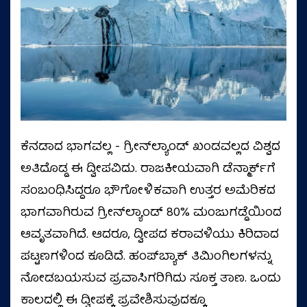
ಕೆನಡಾದ ಭಾಗವಲ್ಲ - ಗ್ರೀನ್‌ಲ್ಯಾಂಡ್ ಖಂಡವಲ್ಲದ ವಿಶ್ವದ
ಅತಿದೊಡ್ಡ ಈ ದ್ವೀಪವಿದು. ರಾಜಕೀಯವಾಗಿ ಡೆನ್ಮಾರ್ಕ್‌ಗೆ
ಸಂಬಂಧಿಸಿದ್ದರೂ ಭೌಗೋಳಿಕವಾಗಿ ಉತ್ತರ ಅಮೆರಿಕದ
ಭಾಗವಾಗಿರುವ ಗ್ರೀನ್‌ಲ್ಯಾಂಡ್ 80% ಮಂಜುಗಡ್ಡೆಯಿಂದ
ಆವೃತವಾಗಿದೆ. ಆದರೂ, ದ್ವೀಪದ ಕರಾವಳಿಯು ಕಿರಿದಾದ
ಪಟ್ಟಣಗಳಿಂದ ಕೂಡಿದೆ. ಹಂಪ್‌ಬ್ಯಾಕ್ ತಿಮಿಂಗಿಲಗಳನ್ನು
ನೋಡಬಯಸುವ ಪ್ರವಾಸಿಗರಿಗಿದು ಸೂಕ್ತ ತಾಣ. ಒಂದು
ಕಾಲದಲ್ಲಿ ಈ ದ್ವೀಪಕ್ಕೆ ಪ್ರವೇಶಿಸುವುದಕ್ಕೂ