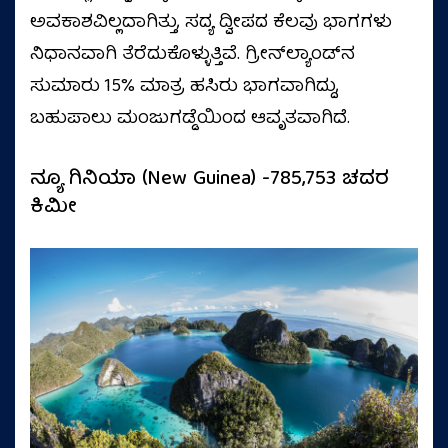
ಅವಕಾಶವಿಲ್ಲದಾಗಿತ್ತು, ಸದ್ಯ ದ್ವೀಪದ ಕೆಲವು ಭಾಗಗಳು
ನಿಧಾನವಾಗಿ ತೆರೆದುಕೊಳ್ಳುತ್ತಿವೆ. ಗ್ರೀನ್‌ಲ್ಯಾಂಡ್‌ನ
ಸುಮಾರು 15% ಮಾತ್ರ ಹಸಿರು ಭಾಗವಾಗಿದ್ದು,
ಬಹುಪಾಲು ಮಂಜುಗಡ್ಡೆಯಿಂದ ಆವೃತವಾಗಿದೆ.
ನ್ಯೂ ಗಿನಿಯಾ (New Guinea) -785,753 ಚದರ
ಕಿಮೀ