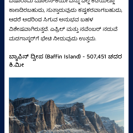
ಐಷಾರಾಮಿ ಮೂಲಸೌಕರ್ಯವನ್ನು ಎಲ್ಲ ಕಡೆಯಲ್ಲೂ
ಕಾಣದಿರಬಹುದು, ಸುತ್ತಾಡುವುದು ಕಷ್ಟಕರವಾಗಬಹುದು,
ಆದರೆ ಅದರಿಂದ ಸಿಗುವ ಅನುಭವ ಬಹಳ
ವಿಶೇಷವಾಗಿರುತ್ತದೆ. ಏಪ್ರಿಲ್ ಮತ್ತು ನವೆಂಬರ್ ನಡುವೆ
ಮಡಗಾಸ್ಕರ್‌ಗೆ ಭೇಟಿ ನೀಡುವುದು ಉತ್ತಮ.
ಬ್ಯಾಫಿನ್ ದ್ವೀಪ (Baffin Island) - 507,451 ಚದರ
ಕಿ.ಮೀ