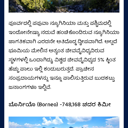
ಪೂರ್ವದಲ್ಲಿ ಪಪುವಾ ನ್ಯೂಗಿನಿಯಾ ಮತ್ತು ಪಶ್ಚಿಮದಲ್ಲಿ
ಇಂಡೋನೇಷ್ಯಾ ನಡುವೆ ಹಂಚಿಕೊಂಡಿರುವ ನ್ಯೂಗಿನಿಯಾ
ಜಾಗತಿಕವಾಗಿ ಎರಡನೇ ಅತಿದೊಡ್ಡ ದ್ವೀಪವಾಗಿದೆ. ಅಲ್ಲದೆ
ಭೂಮಿಯ ಮೇಲಿನ ಅತ್ಯಂತ ಜೀವವೈವಿಧ್ಯವಿರುವ
ಸ್ಥಳಗಳಲ್ಲಿ ಒಂದಾಗಿದ್ದು, ವಿಶ್ವದ ಜೀವವೈವಿಧ್ಯದ 5% ಕ್ಕಿಂತ
ಹೆಚ್ಚು ಪಾಲು ಇಲ್ಲಿ ಕಂಡುಬರುತ್ತದೆ. ಪ್ರಾಚೀನ
ಸಂಪ್ರದಾಯಗಳನ್ನು ಇನ್ನೂ ಪಾಲಿಸುತ್ತಿರುವ ಬುಡಕಟ್ಟು
ಜನಾಂಗಗಳೂ ಇಲ್ಲಿವೆ.
ಬೊರ್ನಿಯೊ (Borneo) -748,168 ಚದರ ಕಿಮೀ