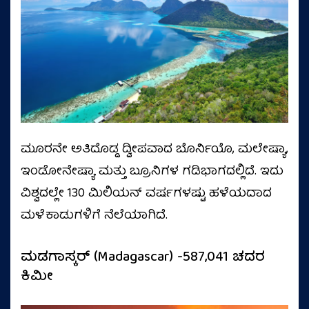
ಮೂರನೇ ಅತಿದೊಡ್ಡ ದ್ವೀಪವಾದ ಬೊರ್ನಿಯೊ, ಮಲೇಷ್ಯಾ,
ಇಂಡೋನೇಷ್ಯಾ ಮತ್ತು ಬ್ರೂನಿಗಳ ಗಡಿಭಾಗದಲ್ಲಿದೆ. ಇದು
ವಿಶ್ವದಲ್ಲೇ 130 ಮಿಲಿಯನ್ ವರ್ಷಗಳಷ್ಟು ಹಳೆಯದಾದ
ಮಳೆಕಾಡುಗಳಿಗೆ ನೆಲೆಯಾಗಿದೆ.
ಮಡಗಾಸ್ಕರ್ (Madagascar) -587,041 ಚದರ
ಕಿಮೀ