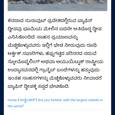
ಕೆನಡಾದ ನುನಾವುಟ್ ಪ್ರದೇಶದಲ್ಲಿರುವ ಬ್ಯಾಫಿನ್
ದ್ವೀಪವು ಭೂಮಿಯ ಮೇಲಿನ ಐದನೇ ಅತಿದೊಡ್ಡ ದ್ವೀಪ
ಎನಿಸಿಕೊಂಡಿದೆ. ಸಾಹಸ ಪ್ರಯಾಣವನ್ನು
ಮೆಚ್ಚಿಕೊಳ್ಳುವವರು ಇಲ್ಲಿಗೆ ಭೇಟಿ ನೀಡುವುದು ರೂಢಿ.
ಆರ್ಕ್ಟಿಕ್ ಸಫಾರಿಗಳು, ಹೆಪ್ಪುಗಟ್ಟಿದ ಪರಿಸರದ ನಡುವೆ
ಸ್ನೋಮೊಬೈಲಿಂಗ್ ಅಥವಾ ಆಯುಯಿಟ್ಟುಕ್ ರಾಷ್ಟ್ರೀಯ
ಉದ್ಯಾನವನದಲ್ಲಿ ಗ್ರಾನೈಟ್ ಬಂಡೆಗಳನ್ನು ಹತ್ತುವುದು
ಇಂತಹ ಸಾಹಸಗಳನ್ನು ಮೆಚ್ಚಿಕೊಳ್ಳುವವರು ನೀವಾದರೆ
ಬ್ಯಾಫಿನ್ ದ್ವೀಪಕ್ಕೆ ತಪ್ಪದೆ ಭೇಟಿಕೊಡಿ.
Home
/
ಅಡ್ವೆಂಚರ್
/
Are you familiar with the largest islands in
the world?