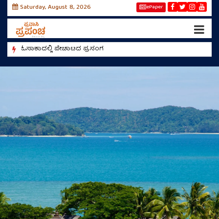
Saturday, August 8, 2026
ePaper
ಓಸಾಕಾದಲ್ಲಿ ಪೇಚಾಟದ ಪ್ರಸಂಗ
ರೀಲ್ಸ