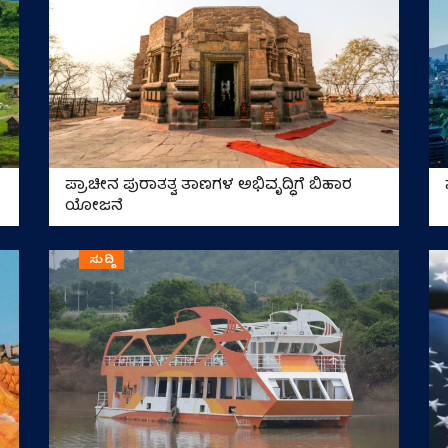
ಪ್ರಾಚೀನ ಪುರಾತತ್ವ ತಾಣಗಳ ಅಭಿವೃದ್ಧಿಗೆ ಬಿಹಾರ
ಯೋಜನೆ
ಸುದ್ದಿ