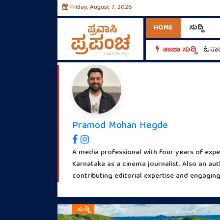
Friday, August 7, 2026
HOME
ಸುದ್ದಿ
ತಾಜಾ ಸುದ್ದಿ
ಓಸಾಕ
Pramod Mohan Hegde
A media professional with four years of exper
Karnataka as a cinema journalist. Also an aut
contributing editorial expertise and engaging
ಸುದ್ದಿ