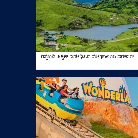
ರಸ್ತೆಬದಿ ಪಿಕ್ನಿಕ್ ನಿಷೇಧಿಸಿದ ಮೇಘಾಲಯ ಸರಕಾರ!
ಸುದ್ದಿ