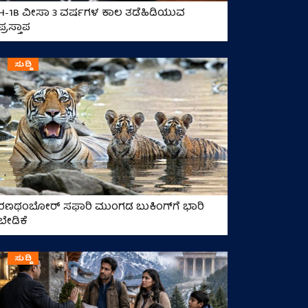
H-1B ವೀಸಾ 3 ವರ್ಷಗಳ ಕಾಲ ತಡೆಹಿಡಿಯುವ
ಪ್ರಸ್ತಾಪ
ಸುದ್ದಿ
ರಣಥಂಬೋರ್ ಸಫಾರಿ ಮುಂಗಡ ಬುಕಿಂಗ್‌ಗೆ ಭಾರಿ
ಬೇಡಿಕೆ
ಸುದ್ದಿ