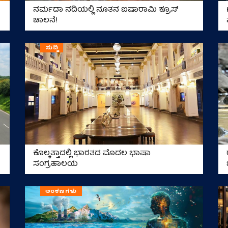
ನರ್ಮದಾ ನದಿಯಲ್ಲಿ ನೂತನ ಐಷಾರಾಮಿ ಕ್ರೂಸ್
ಚಾಲನೆ!
ಸುದ್ದಿ
ಕೊಲ್ಕತ್ತಾದಲ್ಲಿ ಭಾರತದ ಮೊದಲ ಭಾಷಾ
ಸಂಗ್ರಹಾಲಯ
ಅಂಕಣಗಳು