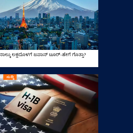
ನಾಲ್ಕು ಲಕ್ಷದೊಳಗೆ ಜಪಾನ್‌ ಟೂರ್‌-ಹೇಗೆ ಗೊತ್ತಾ?
ಸುದ್ದಿ