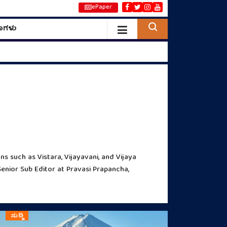
ePaper
ಣಗಳು
ರೀಲ್ಸ್‌ಗಳಾಚೆಗೂ ಒಂದು ಸುಂದರ ಪ
s such as Vistara, Vijayavani, and Vijaya
Senior Sub Editor at Pravasi Prapancha,
ಸುದ್ದಿ