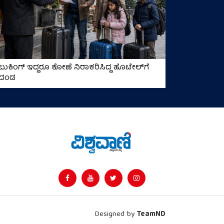
ಬುಕಿಂಗ್ ಇದ್ದರೂ ಕೋಣೆ ನಿರಾಕರಿಸಿದ್ದ ಹೊಟೇಲ್‌ಗೆ
ದಂಡ
Designed by
TeamND