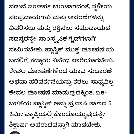
ನಡುವೆ ಸಂಘರ್ಷ ಉಂಟಾಗದಂತೆ, ಸ್ಥಳೀಯ
ಸಂಪ್ರದಾಯಗಳು ಮತ್ತು ಆಚರಣೆಗಳನ್ನು
ವಿವರಿಸಲು ಮತ್ತು ರಕ್ಷಿಸಲು ಸಮುದಾಯದ
ಸದಸ್ಯರನ್ನೇ 'ಸಾಂಸ್ಕೃತಿಕ ಗೈಡ್‌ಗಳಾಗಿ'
ನೇಮಿಸಬೇಕು. ಪ್ಲಾಸ್ಟಿಕ್ ಮುಕ್ತ ’ಘೋಷಣೆ’ಯ
ಬದಲಿಗೆ, ಕಡ್ಡಾಯ ನಿಷೇಧ ಜಾರಿಯಾಗಬೇಕು.
ಕೇವಲ ಘೋಷಣೆಗಳಿಂದ ಯಾವ ಸುಧಾರಣೆ
ಅಥವಾ ಪರಿವರ್ತನೆಯನ್ನು ತರಲು ಸಾಧ್ಯವಿಲ್ಲ.
ಕೇವಲ ಘೋಷಣೆ ಮಾಡುವುದಕ್ಕಿಂತ, ಏಕ-
ಬಳಕೆಯ ಪ್ಲಾಸ್ಟಿಕ್ ಅನ್ನು ಪ್ರವಾಸಿ ತಾಣದ 5
ಕಿಮೀ ವ್ಯಾಪ್ತಿಯಲ್ಲಿ ಕೊಂಡೊಯ್ಯುವುದನ್ನೇ
ಶಿಕ್ಷಾರ್ಹ ಅಪರಾಧವನ್ನಾಗಿ ಮಾಡಬೇಕು.