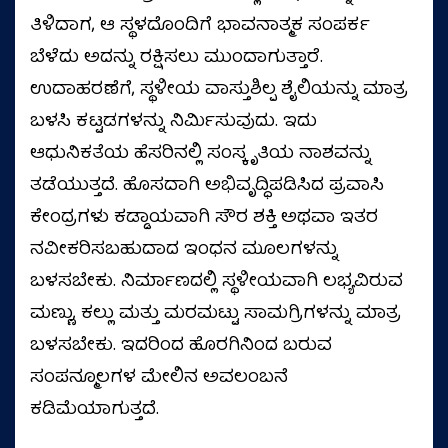
ತಿಳಿದಾಗ, ಆ ಸ್ಥಳದೊಂದಿಗೆ ಭಾವನಾತ್ಮಕ ಸಂಪರ್ಕ
ಬೆಳೆದು ಅದನ್ನು ರಕ್ಷಿಸಲು ಮುಂದಾಗುತ್ತಾರೆ.
ಉದಾಹರಣೆಗೆ, ಸ್ಥಳೀಯ ವಾಸ್ತುಶಿಲ್ಪ ಶೈಲಿಯನ್ನು ಮಾತ್ರ
ಬಳಸಿ ಕಟ್ಟಡಗಳನ್ನು ನಿರ್ಮಿಸುವುದು. ಇದು
ಆಧುನಿಕತೆಯ ಹೆಸರಿನಲ್ಲಿ ಸಂಸ್ಕೃತಿಯ ನಾಶವನ್ನು
ತಡೆಯುತ್ತದೆ. ಹೊಸದಾಗಿ ಅಭಿವೃದ್ಧಿಪಡಿಸಿದ ಪ್ರವಾಸಿ
ಕೇಂದ್ರಗಳು ಕಡ್ಡಾಯವಾಗಿ ಸೌರ ಶಕ್ತಿ ಅಥವಾ ಇತರ
ನವೀಕರಿಸಬಹುದಾದ ಇಂಧನ ಮೂಲಗಳನ್ನು
ಬಳಸಬೇಕು. ನಿರ್ಮಾಣದಲ್ಲಿ ಸ್ಥಳೀಯವಾಗಿ ಲಭ್ಯವಿರುವ
ಮಣ್ಣು, ಕಲ್ಲು ಮತ್ತು ಮರಮಟ್ಟು ಸಾಮಗ್ರಿಗಳನ್ನು ಮಾತ್ರ
ಬಳಸಬೇಕು. ಇದರಿಂದ ಹೊರಗಿನಿಂದ ಬರುವ
ಸಂಪನ್ಮೂಲಗಳ ಮೇಲಿನ ಅವಲಂಬನೆ
ಕಡಿಮೆಯಾಗುತ್ತದೆ.