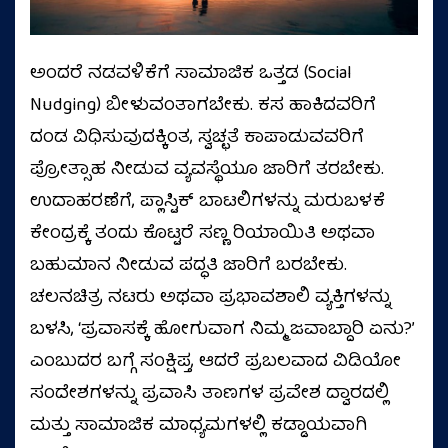
ಅಂದರೆ ನಡವಳಿಕೆಗೆ ಸಾಮಾಜಿಕ ಒತ್ತಡ (Social
Nudging) ಬೀಳುವಂತಾಗಬೇಕು. ಕಸ ಹಾಕಿದವರಿಗೆ
ದಂಡ ವಿಧಿಸುವುದಕ್ಕಿಂತ, ಸ್ವಚ್ಛತೆ ಕಾಪಾಡುವವರಿಗೆ
ಪ್ರೋತ್ಸಾಹ ನೀಡುವ ವ್ಯವಸ್ಥೆಯೂ ಜಾರಿಗೆ ತರಬೇಕು.
ಉದಾಹರಣೆಗೆ, ಪ್ಲಾಸ್ಟಿಕ್ ಬಾಟಲಿಗಳನ್ನು ಮರುಬಳಕೆ
ಕೇಂದ್ರಕ್ಕೆ ತಂದು ಕೊಟ್ಟರೆ ಸಣ್ಣ ರಿಯಾಯಿತಿ ಅಥವಾ
ಬಹುಮಾನ ನೀಡುವ ಪದ್ಧತಿ ಜಾರಿಗೆ ಬರಬೇಕು.
ಚಲನಚಿತ್ರ ನಟರು ಅಥವಾ ಪ್ರಭಾವಶಾಲಿ ವ್ಯಕ್ತಿಗಳನ್ನು
ಬಳಸಿ, ‘ಪ್ರವಾಸಕ್ಕೆ ಹೋಗುವಾಗ ನಿಮ್ಮ ಜವಾಬ್ದಾರಿ ಏನು?’
ಎಂಬುದರ ಬಗ್ಗೆ ಸಂಕ್ಷಿಪ್ತ, ಆದರೆ ಪ್ರಬಲವಾದ ವಿಡಿಯೋ
ಸಂದೇಶಗಳನ್ನು ಪ್ರವಾಸಿ ತಾಣಗಳ ಪ್ರವೇಶ ದ್ವಾರದಲ್ಲಿ
ಮತ್ತು ಸಾಮಾಜಿಕ ಮಾಧ್ಯಮಗಳಲ್ಲಿ ಕಡ್ಡಾಯವಾಗಿ