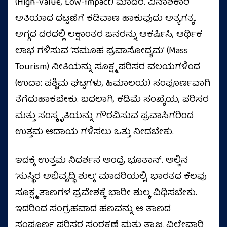
(High-Value, Low-Impact) ಮಾದರಿ. ವಿನಾಶಕಾರಿ
ಅತಿಯಾದ ದಟ್ಟಣೆಗೆ ಕಡಿವಾಣ ಹಾಕುವುದು ಅತ್ಯಗತ್ಯ.
ಅಗ್ಗದ ದರದಲ್ಲಿ ಲಕ್ಷಾಂತರ ಜನರನ್ನು ಆಕರ್ಷಿಸಿ, ಆರ್ಥಿಕ
ಲಾಭ ಗಳಿಸುವ ‘ಸಮೂಹ ಪ್ರವಾಸೋದ್ಯಮ’ (Mass
Tourism) ನೀತಿಯನ್ನು ಸೂಕ್ಷ್ಮ ಪರಿಸರ ವಲಯಗಳಿಂದ
(ಉದಾ: ಪಶ್ಚಿಮ ಘಟ್ಟಗಳು, ಹಿಮಾಲಯ) ಸಂಪೂರ್ಣವಾಗಿ
ತೆಗೆದುಹಾಕಬೇಕು. ಬದಲಾಗಿ, ಕಡಿಮೆ ಸಂಖ್ಯೆಯ, ಪರಿಸರ
ಮತ್ತು ಸಂಸ್ಕೃತಿಯನ್ನು ಗೌರವಿಸುವ ಪ್ರವಾಸಿಗರಿಂದ
ಉತ್ತಮ ಆದಾಯ ಗಳಿಸಲು ಒತ್ತು ನೀಡಬೇಕು.
ಇದಕ್ಕೆ ಉತ್ತಮ ನಿದರ್ಶನ ಅಂದ್ರೆ ಭೂತಾನ್. ಅಲ್ಲಿನ
‘ಸುಸ್ಥಿರ ಅಭಿವೃದ್ಧಿ ಶುಲ್ಕ’ ಮಾದರಿಯಲ್ಲಿ, ಭಾರತದ ಕೆಲವು
ಸೂಕ್ಷ್ಮ ತಾಣಗಳ ಪ್ರವೇಶಕ್ಕೆ ಭಾರೀ ಶುಲ್ಕ ವಿಧಿಸಬೇಕು.
ಇದರಿಂದ ಸಂಗ್ರಹವಾದ ಹಣವನ್ನು ಆ ತಾಣದ
ಸಂಪೂರ್ಣ ಪರಿಸರ ಸಂರಕ್ಷಣೆ ಮತ್ತು ತ್ಯಾಜ್ಯ ವಿಲೇವಾರಿ