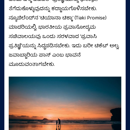
ತೆಗೆದುಕೊಳ್ಳುವುದನ್ನು ಕಡ್ಡಾಯಗೊಳಿಸಬೇಕು.
ನ್ಯೂಜಿಲೆಂಡ್‌ನ 'ಟಿಯಾನಾ ಟಿಕ್ಕಾ' (Tiaki Promise)
ಮಾದರಿಯಲ್ಲಿ, ಭಾರತೀಯ ಪ್ರವಾಸೋದ್ಯಮ
ಸಚಿವಾಲಯವು ಒಂದು ಸರಳವಾದ 'ಪ್ರವಾಸಿ
ಪ್ರತಿಜ್ಞೆ'ಯನ್ನು ಸಿದ್ಧಪಡಿಸಬೇಕು. ಇದು ಬರೀ ಟಿಕೆಟ್ ಅಲ್ಲ,
ಜವಾಬ್ದಾರಿಯ ಪಾಸ್ ಎಂಬ ಭಾವನೆ
ಮೂಡುವಂತಾಗಬೇಕು.