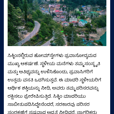
ಸಿಕ್ಕಿಂನಲ್ಲಿರುವ ಹೋಮ್‌ಸ್ಟೇಗಳು ಪ್ರವಾಸೋದ್ಯಮದ
ಮುಖ್ಯ ಆಕರ್ಷಣೆ. ಸ್ಥಳೀಯ ಮನೆಗಳು ತಮ್ಮ ಸಂಸ್ಕೃತಿ
ಮತ್ತು ಆತಿಥ್ಯವನ್ನು ಉಳಿಸಿಕೊಂಡು, ಪ್ರವಾಸಿಗರಿಗೆ
ಉತ್ತಮ ವಸತಿ ಒದಗಿಸುತ್ತವೆ. ಈ ಮಾದರಿ ಸ್ಥಳೀಯರಿಗೆ
ಆರ್ಥಿಕ ಶಕ್ತಿಯನ್ನು ನೀಡಿ, ಅವರು ತಮ್ಮ ಪರಿಸರವನ್ನು
ರಕ್ಷಿಸಲು ಪ್ರೇರೇಪಿಸುತ್ತಿದೆ. ಸಿಕ್ಕಿಂ ಮಾದರಿಯು
ಸಾಬೀತುಪಡಿಸಿದ್ದೇನೆಂದರೆ, ಸರಕಾರವು ಪರಿಸರ
ಸಂರಕ್ಷಣೆಗೆ ಸ್ಪಷ್ಟವಾದ ಆದ್ಯತೆ ನೀಡಿದರೆ, ನಾಗರಿಕರು