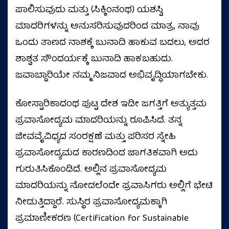
ಪಾಲಿಸುವುದು ಮತ್ತು (ಸಿಕ್ಕಿಂನಂಥ) ಯಶಸ್ವಿ
ಮಾದರಿಗಳನ್ನು ಅನುಸರಿಸುವುದರಿಂದ ಮಾತ್ರ, ನಾವು
ಒಂದು ತಾಣದ ನಾಶಕ್ಕೆ ಬುನಾದಿ ಹಾಕುವ ಬದಲು, ಅದರ
ಶಾಶ್ವತ ಸೌಂದರ್ಯಕ್ಕೆ ಬುನಾದಿ ಹಾಕಬಹುದು.
ಜವಾಬ್ದಾರಿಯೇ ನಮ್ಮ ನಿಜವಾದ ಅಭಿವೃದ್ಧಿಯಾಗಬೇಕು.
ಕೋಸ್ಟಾರಿಕಾದಂಥ ಪುಟ್ಟ ದೇಶ ಇಡೀ ಜಗತ್ತಿಗೆ ಅತ್ಯುತ್ತಮ
ಪ್ರವಾಸೋದ್ಯಮ ಮಾದರಿಯನ್ನು ರೂಪಿಸಿದೆ. ತನ್ನ
ಜೀವವೈವಿಧ್ಯದ ಸಂರಕ್ಷಣೆ ಮತ್ತು ಪರಿಸರ ಸ್ನೇಹಿ
ಪ್ರವಾಸೋದ್ಯಮದ ಕಾರಣದಿಂದ ಜಾಗತಿಕವಾಗಿ ಅದು
ಗುರುತಿಸಿಕೊಂಡಿದೆ. ಅಲ್ಲಿನ ಪ್ರವಾಸೋದ್ಯಮ
ಮಾದರಿಯನ್ನು ನೋಡಲೆಂದೇ ಪ್ರವಾಸಿಗರು ಅಲ್ಲಿಗೆ ಭೇಟಿ
ನೀಡುತ್ತಿದ್ದಾರೆ. ಸುಸ್ಥಿರ ಪ್ರವಾಸೋದ್ಯಮಕ್ಕಾಗಿ
ಪ್ರಮಾಣೀಕರಣ (Certification for Sustainable