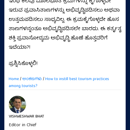
ಇಂಥ ಕೆಲವು ಮೂಲಭೂತ ಕ್ರಮಗಳನ್ನು ಕೈಗೊಳ್ಳದೇ
ಇರುವ ಪ್ರವಾಸಿತಾಣಗಳನ್ನು ಅಭಿವೃದ್ಧಿಪಡಿಸಲು ಅಥವಾ
ಉತ್ತಮಪಡಿಸಲು ಸಾಧ್ಯವಿಲ್ಲ. ಈ ಕ್ರಮಕೈಗೊಳ್ಳದೇ ಹೊಸ
ತಾಣಗಳನ್ನಂತೂ ಅಭಿವೃದ್ಧಿಪಡಿಸಲೇ ಬಾರದು. ಈ ಕರ್ತೃತ್ವ
ಶಕ್ತಿ ಪ್ರವಾಸೋದ್ಯಮ ಅಭಿವೃದ್ಧಿ ಹೊಣೆ ಹೊತ್ತವರಿಗೆ
ಇದೆಯಾ?!
ಪ್ರಶ್ನಿಸಿಕೊಳ್ಳಲಿ!
Home
/
ಅಂಕಣಗಳು
/
How to instill best tourism practices
among tourists?
VISHWESHWAR BHAT
Editor in Chief