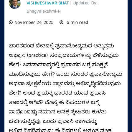
VISHWESHWAR BHAT
| Updated By:
Bhagyalakshmi-N
November 24, 2025
6 min read
ಭಾರತದಂಥ ದೇಶದಲ್ಲಿ ಪ್ರವಾಸೋದ್ಯಮದ ಅತ್ಯುತ್ತಮ
ಅಭ್ಯಾಸ (practice), ಸಂಪ್ರದಾಯಗಳನ್ನು ಬೆಳೆಸುವುದು
ಹೇಗೆ? ಜನಸಾಮಾನ್ಯರಲ್ಲಿ ಪ್ರವಾಸದ ಬಗ್ಗೆ ಸೂಕ್ಷ್ಮತೆ
ಮೂಡಿಸುವುದು ಹೇಗೆ? ಒಂದು ಸುಂದರ ಪ್ರವಾಸೋದ್ಯಮ
ಅಥವಾ ಪ್ರೇಕ್ಷಣೀಯ ಸ್ಥಾನವನ್ನು ಅಭಿವೃದ್ಧಿಪಡಿಸುವುದು
ಹೇಗೆ? ಅಂಥ ಪ್ರಯತ್ನ ಭಾರತದ ಯಾವ ಪ್ರವಾಸಿ
ತಾಣದಲ್ಲಿ ಆಗಿದೆ? ಮೊನ್ನೆ ಈ ವಿಷಯಗಳ ಬಗ್ಗೆ
ನಾವೊಂದಷ್ಟು ಸಮಾನ ಆಸಕ್ತ ಸ್ನೇಹಿತರು ಕುಳಿತು
ಚರ್ಚಿಸುತ್ತಿದ್ದೆವು. ಒಂದು ಪ್ರವಾಸಿ ತಾಣವನ್ನು
ಅಭಿವೃದ್ಧಿಪಡಿಸುವುದು ಈ ದಿನಗಳಲ್ಲಿ ಅತ್ಯಂತ ಸೂಕ್ಷ್ಮ