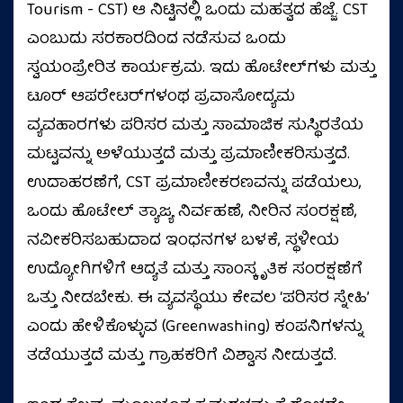
Tourism - CST) ಆ ನಿಟ್ಟಿನಲ್ಲಿ ಒಂದು ಮಹತ್ವದ ಹೆಜ್ಜೆ. CST
ಎಂಬುದು ಸರಕಾರದಿಂದ ನಡೆಸುವ ಒಂದು
ಸ್ವಯಂಪ್ರೇರಿತ ಕಾರ್ಯಕ್ರಮ. ಇದು ಹೊಟೇಲ್‌ಗಳು ಮತ್ತು
ಟೂರ್ ಆಪರೇಟರ್‌ಗಳಂಥ ಪ್ರವಾಸೋದ್ಯಮ
ವ್ಯವಹಾರಗಳು ಪರಿಸರ ಮತ್ತು ಸಾಮಾಜಿಕ ಸುಸ್ಥಿರತೆಯ
ಮಟ್ಟವನ್ನು ಅಳೆಯುತ್ತದೆ ಮತ್ತು ಪ್ರಮಾಣೀಕರಿಸುತ್ತದೆ.
ಉದಾಹರಣೆಗೆ, CST ಪ್ರಮಾಣೀಕರಣವನ್ನು ಪಡೆಯಲು,
ಒಂದು ಹೊಟೇಲ್ ತ್ಯಾಜ್ಯ ನಿರ್ವಹಣೆ, ನೀರಿನ ಸಂರಕ್ಷಣೆ,
ನವೀಕರಿಸಬಹುದಾದ ಇಂಧನಗಳ ಬಳಕೆ, ಸ್ಥಳೀಯ
ಉದ್ಯೋಗಿಗಳಿಗೆ ಆದ್ಯತೆ ಮತ್ತು ಸಾಂಸ್ಕೃತಿಕ ಸಂರಕ್ಷಣೆಗೆ
ಒತ್ತು ನೀಡಬೇಕು. ಈ ವ್ಯವಸ್ಥೆಯು ಕೇವಲ ‘ಪರಿಸರ ಸ್ನೇಹಿ’
ಎಂದು ಹೇಳಿಕೊಳ್ಳುವ (Greenwashing) ಕಂಪನಿಗಳನ್ನು
ತಡೆಯುತ್ತದೆ ಮತ್ತು ಗ್ರಾಹಕರಿಗೆ ವಿಶ್ವಾಸ ನೀಡುತ್ತದೆ.