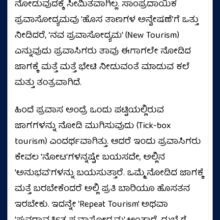
ನೋಡುವುದಕ್ಕೆ ಸೀಮಿತವಾಗಿಲ್ಲ. ಸಾಂಪ್ರದಾಯಿಕ
ಪ್ರವಾಸೋದ್ಯಮವು 'ಹೊಸ ತಾಣಗಳ ಅನ್ವೇಷಣೆ'ಗೆ ಒತ್ತು
ನೀಡಿದರೆ, 'ನವ ಪ್ರವಾಸೋದ್ಯಮ' (New Tourism)
ಎನ್ನುವುದು ಪ್ರವಾಸಿಗರು ತಾವು ಈಗಾಗಲೇ ನೋಡಿದ
ಜಾಗಕ್ಕೆ ಮತ್ತೆ ಮತ್ತೆ ಭೇಟಿ ನೀಡುವಂತೆ ಮಾಡುವ ಕಲೆ
ಮತ್ತು ತಂತ್ರವಾಗಿದೆ.
ಹಿಂದೆ ಪ್ರವಾಸ ಅಂದ್ರೆ ಒಂದು ಪಟ್ಟಿಯಲ್ಲಿರುವ
ಜಾಗಗಳನ್ನು ನೋಡಿ ಮುಗಿಸುವುದು (Tick-box
tourism) ಎಂದರ್ಥವಾಗಿತ್ತು. ಆದರೆ ಇಂದು ಪ್ರವಾಸಿಗರು
ಕೇವಲ 'ನೋಟ'ಗಳನ್ನಷ್ಟೇ ಬಯಸದೇ, ಅಲ್ಲಿನ
'ಅನುಭವ'ಗಳನ್ನು ಬಯಸುತ್ತಾರೆ. ಒಮ್ಮೆ ನೋಡಿದ ಜಾಗಕ್ಕೆ
ಮತ್ತೆ ಬರಬೇಕೆಂದರೆ ಅಲ್ಲಿ ಪ್ರತಿ ಬಾರಿಯೂ ಹೊಸತನ
ಇರಬೇಕು. ಇದನ್ನೇ 'Repeat Tourism' ಅಥವಾ