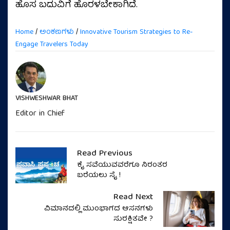
ಹೊಸ ಬದುವಿಗೆ ಹೊರಳಬೇಕಾಗಿದೆ.
Home
/
ಅಂಕಣಗಳು
/
Innovative Tourism Strategies to Re-
Engage Travelers Today
VISHWESHWAR BHAT
Editor in Chief
Read Previous
ಕೈ ಸವೆಯುವವರೆಗೂ ನಿರಂತರ
ಬರೆಯಲು ಸೈ !
Read Next
ವಿಮಾನದಲ್ಲಿ ಮುಂಭಾಗದ ಆಸನಗಳು
ಸುರಕ್ಷಿತವೇ ?