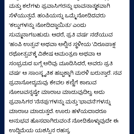
ಮತ್ತು ಕಲೆಗಳು ಪ್ರವಾಸಿಗರನ್ನು ಭಾವನಾತ್ಮಕವಾಗಿ
ಸೆಳೆಯುತ್ತವೆ. ಹಂಪಿಯನ್ನು ಒಮ್ಮೆ ನೋಡಿದವರು
'ಕಲ್ಲುಗಳನ್ನು ನೋಡಿದ್ದಾಯಿತು' ಎಂದು
ಸುಮ್ಮನಾಗಬಹುದು. ಆದರೆ, ಪ್ರತಿ ವರ್ಷ ನಡೆಯುವ
'ಹಂಪಿ ಉತ್ಸವ' ಅಥವಾ ಅಲ್ಲಿನ ಸ್ಥಳೀಯ 'ವಿರೂಪಾಕ್ಷ
ರಥೋತ್ಸವ'ಕ್ಕೆ ವಿಶೇಷ ಆಮಂತ್ರಣ ಅಥವಾ ಆ
ಸಂಭ್ರಮದ ಬಗ್ಗೆ ಅರಿವು ಮೂಡಿಸಿದರೆ, ಅವರು ಪ್ರತಿ
ವರ್ಷ ಆ ಸಾಂಸ್ಕೃತಿಕ ಹಬ್ಬಕ್ಕಾಗಿ ಮರಳಿ ಬರುತ್ತಾರೆ. ನವ
ಪ್ರವಾಸೋದ್ಯಮವು ಕೇವಲ ಕಣ್ಣಿಗೆ ಕಾಣುವ
ನೋಟವನ್ನಷ್ಟೇ ಮಾರಾಟ ಮಾಡುವುದಿಲ್ಲ, ಅದು
ಪ್ರವಾಸಿಗರ 'ನೆನಪು'ಗಳನ್ನು ಮತ್ತು 'ಭಾವನೆ'ಗಳನ್ನು
ಮಾರಾಟ ಮಾಡುತ್ತದೆ. ಊರು ಹಳೆಯದಾದರೂ
ಅನುಭವ ಹೊಸದಾಗಿರುವಂತೆ ನೋಡಿಕೊಳ್ಳುವುದೇ ಈ
ಉದ್ದಿಮೆಯ ಯಶಸ್ಸಿನ ರಹಸ್ಯ.