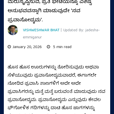
ಮರುಸೃಷ್ಟಿಸುವ, ಪ್ರತಿ ಭೇಟಿಯನ್ನೂ ವಿಶಿಷ್ಟ
ಅನುಭವವನ್ನಾಗಿ ಮಾಡುವುದೇ 'ನವ
ಪ್ರವಾಸೋದ್ಯಮ'.
VISHWESHWAR BHAT
| Updated By: jadesha-
emmiganur
January 20, 2026
5 min read
ಹೊಸ ಹೊಸ ಊರುಗಳನ್ನು ತೋರಿಸುವುದು ಅಥವಾ
ಸೆಳೆಯುವುದು ಪ್ರವಾಸೋದ್ಯಮವಾದರೆ, ಈಗಾಗಲೇ
ನೋಡಿದ ಪ್ರವಾಸಿ ತಾಣಗಳಿಗೆ ಅದೇ ಅದೇ
ಪ್ರವಾಸಿಗರನ್ನು ಮತ್ತೆ ಮತ್ತೆ ಬರುವಂತೆ ಮಾಡುವುದು ನವ
ಪ್ರವಾಸೋದ್ಯಮ. ಪ್ರವಾಸೋದ್ಯಮ ಎನ್ನುವುದು ಕೇವಲ
ಭೌಗೋಳಿಕ ಗಡಿಗಳನ್ನು ದಾಟಿ ಹೊಸ ಜಾಗಗಳನ್ನು