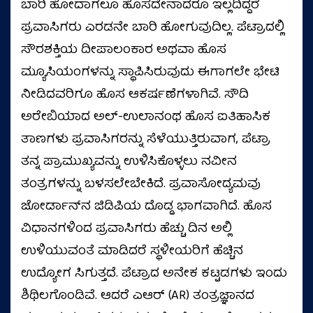
ಬಾರಿ ಹೋದಾಗಲೂ ಹೊಸದೇನಾದರೂ ಇಲ್ಲದಿದ್ದರೆ
ಪ್ರವಾಸಿಗರು ಎರಡನೇ ಬಾರಿ ಹೋಗುವುದಿಲ್ಲ. ಪೆಟ್ರಾದಲ್ಲಿ
ಸೌರಶಕ್ತಿಯ ದೀಪಾಲಂಕಾರ ಅಥವಾ ಹೊಸ
ಮ್ಯೂಸಿಯಂಗಳನ್ನು ಸ್ಥಾಪಿಸಿರುವುದು ಈಗಾಗಲೇ ಭೇಟಿ
ನೀಡಿದವರಿಗೂ ಹೊಸ ಆಕರ್ಷಣೆಗಳಾಗಿವೆ. ಸೌದಿ
ಅರೇಬಿಯಾದ ಅಲ್-ಉಲಾನಂಥ ಹೊಸ ಐತಿಹಾಸಿಕ
ತಾಣಗಳು ಪ್ರವಾಸಿಗರನ್ನು ಸೆಳೆಯುತ್ತಿರುವಾಗ, ಪೆಟ್ರಾ
ತನ್ನ ಪ್ರಾಮುಖ್ಯವನ್ನು ಉಳಿಸಿಕೊಳ್ಳಲು ನವೀನ
ತಂತ್ರಗಳನ್ನು ಬಳಸಲೇಬೇಕಿದೆ. ಪ್ರವಾಸೋದ್ಯಮವು
ಜೋರ್ಡಾನ್‌ನ ಜಿಡಿಪಿಯ ದೊಡ್ಡ ಭಾಗವಾಗಿದೆ. ಹೊಸ
ವಿಧಾನಗಳಿಂದ ಪ್ರವಾಸಿಗರು ಹೆಚ್ಚು ದಿನ ಅಲ್ಲಿ
ಉಳಿಯುವಂತೆ ಮಾಡಿದರೆ ಸ್ಥಳೀಯರಿಗೆ ಹೆಚ್ಚಿನ
ಉದ್ಯೋಗ ಸಿಗುತ್ತದೆ. ಪೆಟ್ರಾದ ಅನೇಕ ಕಟ್ಟಡಗಳು ಇಂದು
ಶಿಥಿಲಗೊಂಡಿವೆ. ಆದರೆ ಎಆರ್ (AR) ತಂತ್ರಜ್ಞಾನದ