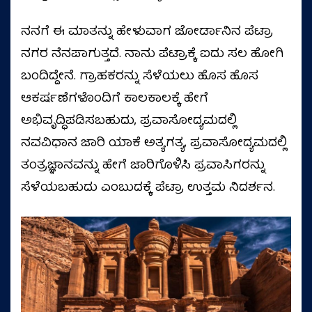
ನನಗೆ ಈ ಮಾತನ್ನು ಹೇಳುವಾಗ ಜೋರ್ಡಾನಿನ ಪೆಟ್ರಾ
ನಗರ ನೆನಪಾಗುತ್ತದೆ. ನಾನು ಪೆಟ್ರಾಕ್ಕೆ ಐದು ಸಲ ಹೋಗಿ
ಬಂದಿದ್ದೇನೆ. ಗ್ರಾಹಕರನ್ನು ಸೆಳೆಯಲು ಹೊಸ ಹೊಸ
ಆಕರ್ಷಣೆಗಳೊಂದಿಗೆ ಕಾಲಕಾಲಕ್ಕೆ ಹೇಗೆ
ಅಭಿವೃದ್ಧಿಪಡಿಸಬಹುದು, ಪ್ರವಾಸೋದ್ಯಮದಲ್ಲಿ
ನವವಿಧಾನ ಜಾರಿ ಯಾಕೆ ಅತ್ಯಗತ್ಯ, ಪ್ರವಾಸೋದ್ಯಮದಲ್ಲಿ
ತಂತ್ರಜ್ಞಾನವನ್ನು ಹೇಗೆ ಜಾರಿಗೊಳಿಸಿ ಪ್ರವಾಸಿಗರನ್ನು
ಸೆಳೆಯಬಹುದು ಎಂಬುದಕ್ಕೆ ಪೆಟ್ರಾ ಉತ್ತಮ ನಿದರ್ಶನ.