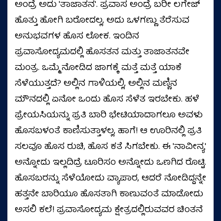
ಅಂದ್ರೆ ಅದು 'ತಾಜಾತನ'. ಪ್ರವಾಸ ಅಂದ್ರೆ ಬರೀ ಲಗೇಜ್
ಹೊತ್ತು ಹೋಗಿ ಬರೋದಲ್ಲ, ಅದು ಒಳಗಣ್ಣು ತೆರೆಸುವ
ಅನುಭವಗಳ ಹೊಸ ಲೋಕ. ಇಂದಿನ
ಪ್ರವಾಸೋದ್ಯಮದಲ್ಲಿ ಹೊಸತನ ಮತ್ತು ತಾಜಾತನವೇ
ಮಂತ್ರ. ಒಮ್ಮೆ ನೋಡಿದ ಜಾಗಕ್ಕೆ ಮತ್ತೆ ಮತ್ತೆ ಯಾಕೆ
ಸೆಳೆಯುತ್ತದೆ? ಅಲ್ಲಿನ ಗಾಳಿಯಲ್ಲಿ, ಅಲ್ಲಿನ ಮಣ್ಣಿನ
ಮೌನದಲ್ಲಿ ಏನೋ ಒಂದು ಹೊಸ ಸೆಳೆತ ಇರಬೇಕು. ಹಳೆ
ಪ್ರೇಯಸಿಯನ್ನು ಪ್ರತಿ ಬಾರಿ ಭೇಟಿಯಾದಾಗಲೂ ಅವಳು
ಹೊಸಬಳಂತೆ ಕಾಣಿಸುತ್ತಾಳಲ್ಲ, ಹಾಗೆ! ಆ ಊರಿನಲ್ಲಿ ಪ್ರತಿ
ಸಲವೂ ಹೊಸ ರುಚಿ, ಹೊಸ ಕತೆ ಸಿಗಬೇಕು. ಈ 'ನಾವೀನ್ಯ'
ಅನ್ನೋದು ಇಲ್ಲದಿದ್ರೆ ಟೂರಿಸಂ ಅನ್ನೋದು ಒಣಗಿದ ರೊಟ್ಟಿ.
ಹೊಸಬರನ್ನು ಸೆಳೆಯೋದು ವ್ಯಾಪಾರ, ಆದರೆ ನೋಡಿದ್ದನ್ನೇ
ಹತ್ತನೇ ಬಾರಿಯೂ ಹೊಸತಾಗಿ ಕಾಣುವಂತೆ ಮಾಡೋದು
ಅಸಲಿ ಕಲೆ! ಪ್ರವಾಸೋದ್ಯಮ ಕ್ಷೇತ್ರದಲ್ಲಿರುವವರ ಚಿಂತನೆ