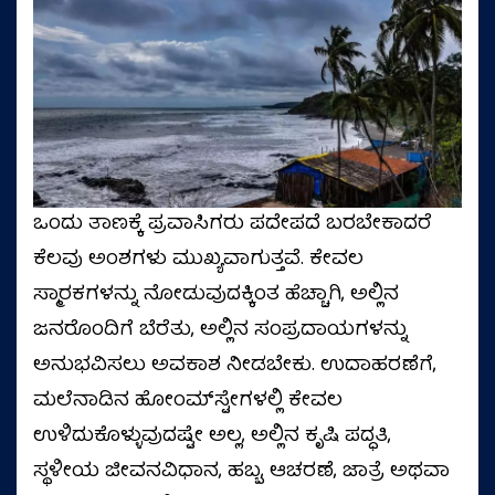
ಒಂದು ತಾಣಕ್ಕೆ ಪ್ರವಾಸಿಗರು ಪದೇಪದೆ ಬರಬೇಕಾದರೆ
ಕೆಲವು ಅಂಶಗಳು ಮುಖ್ಯವಾಗುತ್ತವೆ. ಕೇವಲ
ಸ್ಮಾರಕಗಳನ್ನು ನೋಡುವುದಕ್ಕಿಂತ ಹೆಚ್ಚಾಗಿ, ಅಲ್ಲಿನ
ಜನರೊಂದಿಗೆ ಬೆರೆತು, ಅಲ್ಲಿನ ಸಂಪ್ರದಾಯಗಳನ್ನು
ಅನುಭವಿಸಲು ಅವಕಾಶ ನೀಡಬೇಕು. ಉದಾಹರಣೆಗೆ,
ಮಲೆನಾಡಿನ ಹೋಂಮ್‌ಸ್ಟೇಗಳಲ್ಲಿ ಕೇವಲ
ಉಳಿದುಕೊಳ್ಳುವುದಷ್ಟೇ ಅಲ್ಲ, ಅಲ್ಲಿನ ಕೃಷಿ ಪದ್ಧತಿ,
ಸ್ಥಳೀಯ ಜೀವನವಿಧಾನ, ಹಬ್ಬ, ಆಚರಣೆ, ಜಾತ್ರೆ ಅಥವಾ