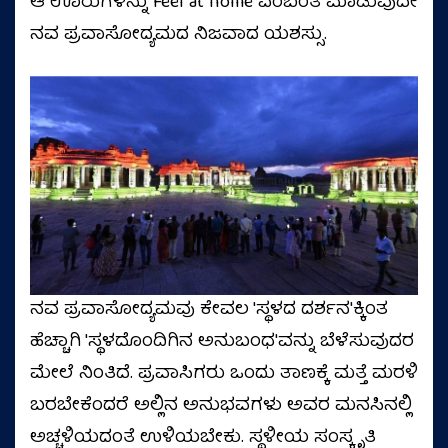
ಆ ಊರುಗಳನ್ನು Feel at home ಎಂಬಂತೆ ಮಾಡುವುದೇ
ನವ ಪ್ರವಾಸೋದ್ಯಮದ ನಿಜವಾದ ಯಶಸ್ಸು.
ನವ ಪ್ರವಾಸೋದ್ಯಮವು ಕೇವಲ 'ಸ್ಥಳದ ದರ್ಶನ'ಕ್ಕಿಂತ
ಹೆಚ್ಚಾಗಿ 'ಸ್ಥಳದೊಂದಿಗಿನ ಅನುಬಂಧ'ವನ್ನು ಬೆಳೆಸುವುದರ
ಮೇಲೆ ನಿಂತಿದೆ. ಪ್ರವಾಸಿಗರು ಒಂದು ತಾಣಕ್ಕೆ ಮತ್ತೆ ಮರಳಿ
ಬರಬೇಕೆಂದರೆ ಅಲ್ಲಿನ ಅನುಭವಗಳು ಅವರ ಮನಸಿನಲ್ಲಿ
ಅಚ್ಚಳಿಯದಂತೆ ಉಳಿಯಬೇಕು. ಸ್ಥಳೀಯ ಸಂಸ್ಕೃತಿ