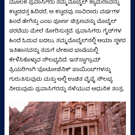
ಮೂಲಕ ಪ್ರವಾಸಿಗರು ತಮ್ಮ ಮೊಬೈಲ್ ಕ್ಯಾಮೆರಾವನ್ನು
ಕಟ್ಟಡದತ್ತ ಹಿಡಿದರೆ, ಆ ಕಟ್ಟಡವು ಸಾವಿರಾರು ವರ್ಷಗಳ
ಹಿಂದೆ ಹೇಗಿತ್ತು ಎಂಬ ಪೂರ್ಣ ಚಿತ್ರಣವನ್ನು ಮೊಬೈಲ್
ಪರದೆಯ ಮೇಲೆ ತೋರಿಸುತ್ತದೆ. ಪ್ರವಾಸಿಗರು ಗೈಡ್‌ಗಳ
ಹಿಂದೆ ಓಡುವ ಬದಲು, ತಮ್ಮ ಮೊಬೈಲ್‌ನಲ್ಲಿ ಆಯಾ ಸ್ಥಳದ
ಇತಿಹಾಸವನ್ನು ತಮಗೆ ಬೇಕಾದ ಭಾಷೆಯಲ್ಲಿ
ಕೇಳಿಸಿಕೊಳ್ಳುವ ಸೌಲಭ್ಯವಿದೆ. ಇನ್‌ಸ್ಟಾಗ್ರಾಮ್
ಪ್ರಿಯರಿಗಾಗಿ 'ಫೊಟೋಜೆನಿಕ್' ಪಾಯಿಂಟ್‌ಗಳನ್ನು
ಗುರುತಿಸುವುದು ಮತ್ತು ಅಲ್ಲಿ ಉಚಿತ ವೈಫೈ ಸೌಲಭ್ಯ
ನೀಡುವುದು ಪ್ರವಾಸಿಗರನ್ನು ಸೆಳೆಯುವ ಆಧುನಿಕ ತಂತ್ರ.