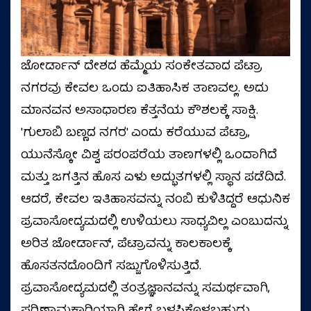
ಜೋರ್ಡಾನ್ ದೇಶದ ಹೆಮ್ಮೆಯ ಸಂಕೇತವಾದ ಪೆಟ್ರಾ
ನಗರವು ಕೇವಲ ಒಂದು ಐತಿಹಾಸಿಕ ತಾಣವಲ್ಲ. ಅದು
ಮಾನವನ ಅಸಾಧಾರಣ ಕೆತ್ತನೆಯ ಕೌಶಲಕ್ಕೆ ಸಾಕ್ಷಿ.
'ಗುಲಾಬಿ ಬಣ್ಣದ ನಗರ' ಎಂದು ಕರೆಯುವ ಪೆಟ್ರಾ,
ಯುನೆಸ್ಕೋ ವಿಶ್ವ ಪರಂಪರೆಯ ತಾಣಗಳಲ್ಲಿ ಒಂದಾಗಿದೆ
ಮತ್ತು ಜಗತ್ತಿನ ಹೊಸ ಏಳು ಅದ್ಭುತಗಳಲ್ಲಿ ಸ್ಥಾನ ಪಡೆದಿದೆ.
ಆದರೆ, ಕೇವಲ ಇತಿಹಾಸವನ್ನು ನಂಬಿ ಕುಳಿತಿದ್ದರೆ ಆಧುನಿಕ
ಪ್ರವಾಸೋದ್ಯಮದಲ್ಲಿ ಉಳಿಯಲು ಸಾಧ್ಯವಿಲ್ಲ ಎಂಬುದನ್ನು
ಅರಿತ ಜೋರ್ಡಾನ್, ಪೆಟ್ರಾವನ್ನು ಕಾಲಕಾಲಕ್ಕೆ
ಹೊಸತನದೊಂದಿಗೆ ಸಜ್ಜುಗೊಳಿಸುತ್ತಿದೆ.
ಪ್ರವಾಸೋದ್ಯಮದಲ್ಲಿ ತಂತ್ರಜ್ಞಾನವನ್ನು ಸಮರ್ಥವಾಗಿ,