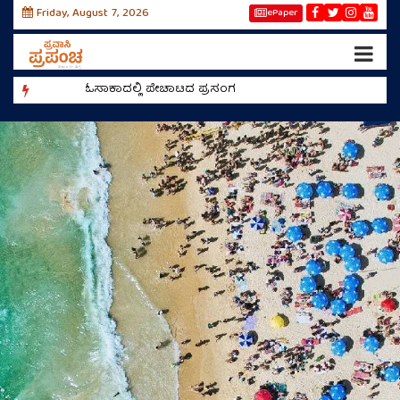
Friday, August 7, 2026
ePaper
ಓಸಾಕಾದಲ್ಲಿ ಪೇಚಾಟದ ಪ್ರಸಂಗ
ರೀಲ