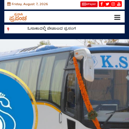
Friday, August 7, 2026
ePaper
ಓಸಾಕಾದಲ್ಲಿ ಪೇಚಾಟದ ಪ್ರಸಂಗ
ರೀಲ