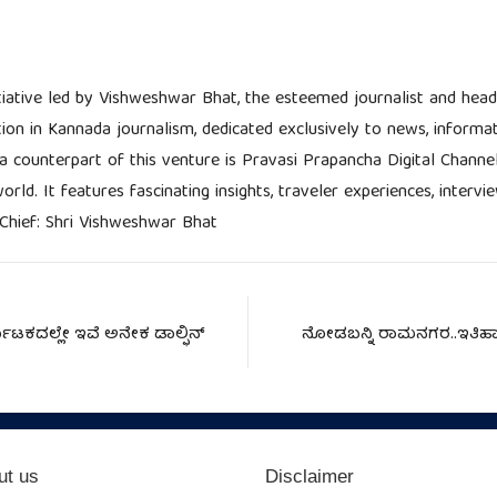
tiative led by Vishweshwar Bhat, the esteemed journalist and head 
tion in Kannada journalism, dedicated exclusively to news, informat
ia counterpart of this venture is Pravasi Prapancha Digital Channe
rld. It features fascinating insights, traveler experiences, interv
Chief: Shri Vishweshwar Bhat
್ನಾಟಕದಲ್ಲೇ ಇವೆ ಅನೇಕ ಡಾಲ್ಫಿನ್‌
ನೋಡಬನ್ನಿ ರಾಮನಗರ..ಇತಿಹಾಸವ
ut us
Disclaimer