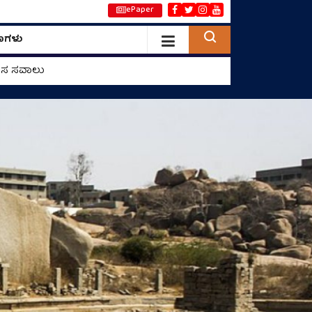
ePaper
ಣಗಳು
ಓಸಾಕಾದಲ್ಲಿ ಪೇಚಾಟದ ಪ್ರಸಂಗ