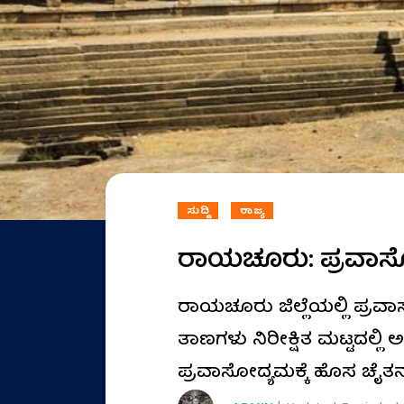
ಸುದ್ದಿ
ರಾಜ್ಯ
ರಾಯಚೂರು: ಪ್ರವಾಸೋದ
ರಾಯಚೂರು ಜಿಲ್ಲೆಯಲ್ಲಿ ಪ್ರ
ತಾಣಗಳು ನಿರೀಕ್ಷಿತ ಮಟ್ಟದಲ್ಲಿ ಅಭ
ಪ್ರವಾಸೋದ್ಯಮಕ್ಕೆ ಹೊಸ ಚೈತನ್