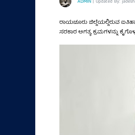
ADMIN
| Updated By: jades
ರಾಯಚೂರು ಜಿಲ್ಲೆಯಲ್ಲಿರುವ ಐತಿಹಾ
ಸರಕಾರ ಅಗತ್ಯ ಕ್ರಮಗಳನ್ನು ಕೈಗೊಳ