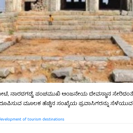
 ನಾರದಗಡ್ಡೆ, ಪಂಚಮುಖಿ ಆಂಜನೇಯ ದೇವಸ್ಥಾನ ಸೇರಿದಂತೆ ಜಿ
ಿ ರೂಪಿಸುವ ಮೂಲಕ ಹೆಚ್ಚಿನ ಸಂಖ್ಯೆಯ ಪ್ರವಾಸಿಗರನ್ನು ಸೆಳೆಯು
development of tourism destinations