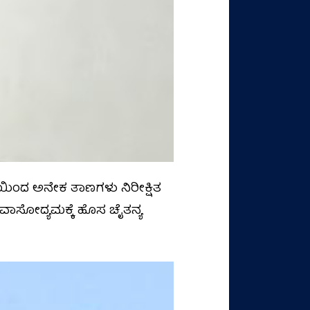
ಯಿಂದ ಅನೇಕ ತಾಣಗಳು ನಿರೀಕ್ಷಿತ
 ಪ್ರವಾಸೋದ್ಯಮಕ್ಕೆ ಹೊಸ ಚೈತನ್ಯ