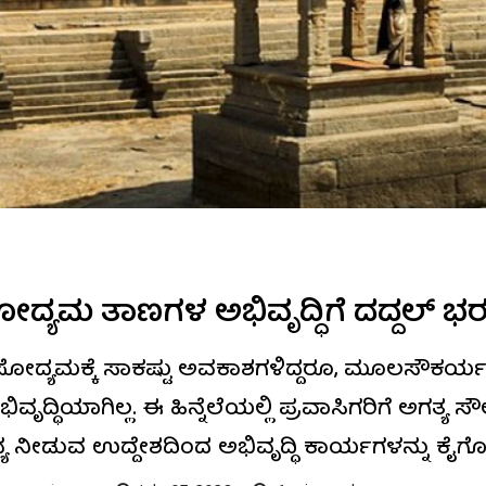
್ಯಮ ತಾಣಗಳ ಅಭಿವೃದ್ಧಿಗೆ ದದ್ದಲ್ ಭ
ವಾಸೋದ್ಯಮಕ್ಕೆ ಸಾಕಷ್ಟು ಅವಕಾಶಗಳಿದ್ದರೂ, ಮೂಲಸೌಕ
ಿವೃದ್ಧಿಯಾಗಿಲ್ಲ. ಈ ಹಿನ್ನೆಲೆಯಲ್ಲಿ ಪ್ರವಾಸಿಗರಿಗೆ ಅಗತ್ಯ ಸೌ
ಯ ನೀಡುವ ಉದ್ದೇಶದಿಂದ ಅಭಿವೃದ್ಧಿ ಕಾರ್ಯಗಳನ್ನು ಕೈಗೊಳ