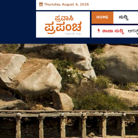
Thursday, August 6, 2026
HOME
ಸುದ್ದಿ
ಮತ್ತು ಟ್ರಾವೆಲ್ಸ್ ಉದ್ಯಮಕ್ಕೆ ಹೊಸ ಸವಾಲು
ತಾಜಾ ಸುದ್ದಿ
ಎರಡು