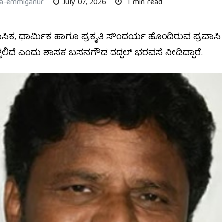
ha-emmiganur
July 07, 2026
1 min read
ಸಿಕ, ಧಾರ್ಮಿಕ ಹಾಗೂ ಪ್ರಕೃತಿ ಸೌಂದರ್ಯ ಹೊಂದಿರುವ ಪ್ರವಾಸಿ 
್ಳಲಿದೆ ಎಂದು ಶಾಸಕ ಬಸನಗೌಡ ದದ್ದಲ್ ಭರವಸೆ ನೀಡಿದ್ದಾರೆ.