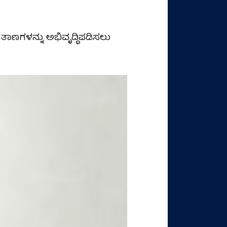
ತಾಣಗಳನ್ನು ಅಭಿವೃದ್ಧಿಪಡಿಸಲು