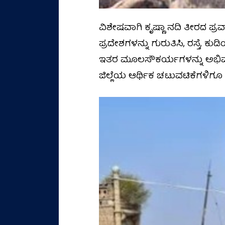
ವಿಶೇಷವಾಗಿ ಕೃಷ್ಣಾ ನದಿ ತೀರದ 
ಪ್ರದೇಶಗಳನ್ನು ಗುರುತಿಸಿ, ರಸ್ತೆ,
ಇತರ ಮೂಲಸೌಕರ್ಯಗಳನ್ನು ಅಭಿವೃದ
ಜಿಲ್ಲೆಯ ಆರ್ಥಿಕ ಚಟುವಟಿಕೆಗಳಿಗ