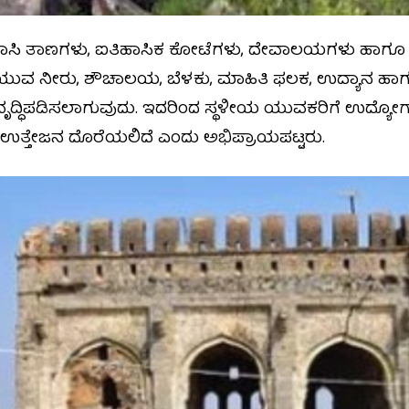
ಪ್ರವಾಸಿ ತಾಣಗಳು, ಐತಿಹಾಸಿಕ ಕೋಟೆಗಳು, ದೇವಾಲಯಗಳು ಹಾಗೂ
 ಕುಡಿಯುವ ನೀರು, ಶೌಚಾಲಯ, ಬೆಳಕು, ಮಾಹಿತಿ ಫಲಕ, ಉದ್ಯಾನ ಹಾಗ
್ಧಿಪಡಿಸಲಾಗುವುದು. ಇದರಿಂದ ಸ್ಥಳೀಯ ಯುವಕರಿಗೆ ಉದ್ಯೋಗಾ
ೂ ಉತ್ತೇಜನ ದೊರೆಯಲಿದೆ ಎಂದು ಅಭಿಪ್ರಾಯಪಟ್ಟರು.