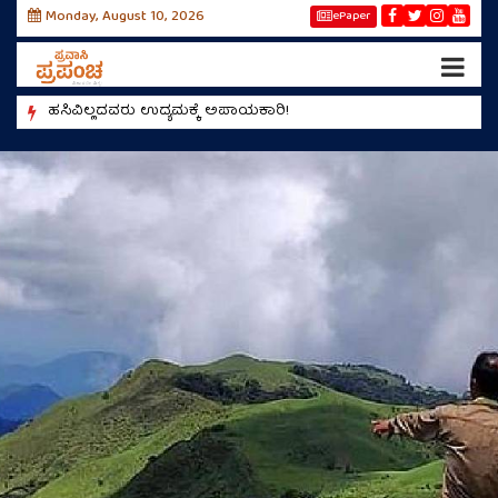
Monday, August 10, 2026
ePaper
!
ಹಸಿವಿಲ್ಲದವರು ಉದ್ಯಮಕ್ಕೆ ಅಪಾಯಕಾರಿ!
ಮಿಯಾಂವ