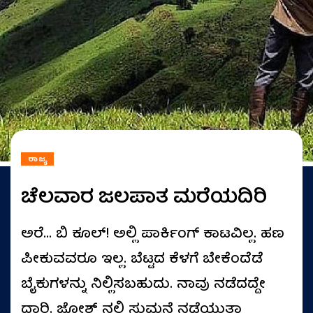
ರಾಜ್ಯ
ಚೆಲವಾರ ಜಲಪಾತ ಮರೆಯದಿರಿ
ಅರೆ… ಬಿ ಕೂಲ್! ಅಲ್ಲಿ ಪಾರ್ಕಿಂಗ್ ಕಾಟವಿಲ್ಲ. ಹಣ
ಪೀಕುವವರೂ ಇಲ್ಲ. ಬೆಟ್ಟದ ಕೆಳಗೆ ಬೇಕೆಂದೆಡೆ
ಬೈಕುಗಳನ್ನು ನಿಲ್ಲಿಸಬಹುದು. ನಾವು ನಡೆದದ್ದೇ
ದಾರಿ. ಜೋಶ್ ನಲ್ಲಿ ಸುಮ್ಮನೆ ನಡೆಯುತ್ತಾ