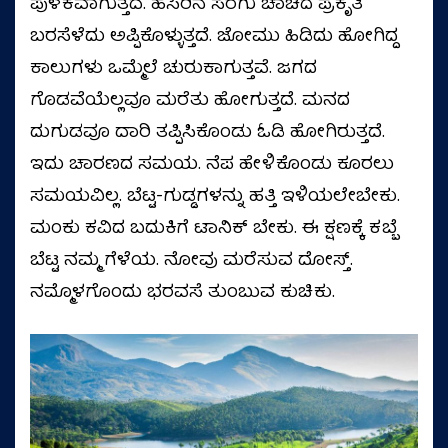
ಪುಳಕವಾಗುತ್ತದೆ. ಹಸಿರಿನ ಸೆರಗು ಚಾಚಿದ ಪ್ರಕೃತಿ
ಬರಸೆಳೆದು ಅಪ್ಪಿಕೊಳ್ಳುತ್ತದೆ. ಜೋಮು ಹಿಡಿದು ಹೋಗಿದ್ದ
ಕಾಲುಗಳು ಒಮ್ಮೆಲೆ ಚುರುಕಾಗುತ್ತವೆ. ಜಗದ
ಗೊಡವೆಯೆಲ್ಲವೂ ಮರೆತು ಹೋಗುತ್ತದೆ. ಮನದ
ದುಗುಡವೂ ದಾರಿ ತಪ್ಪಿಸಿಕೊಂಡು ಓಡಿ ಹೋಗಿರುತ್ತದೆ.
ಇದು ಚಾರಣದ ಸಮಯ. ನೆಪ ಹೇಳಿಕೊಂಡು ಕೂರಲು
ಸಮಯವಿಲ್ಲ. ಬೆಟ್ಟ-ಗುಡ್ಡಗಳನ್ನು ಹತ್ತಿ ಇಳಿಯಲೇಬೇಕು.
ಮಂಕು ಕವಿದ ಬದುಕಿಗೆ ಟಾನಿಕ್‌ ಬೇಕು. ಈ ಕ್ಷಣಕ್ಕೆ ಕಬ್ಬೆ
ಬೆಟ್ಟ ನಮ್ಮ ಗೆಳೆಯ. ನೋವು ಮರೆಸುವ ದೋಸ್ತ್.
ನಮ್ಮೊಳಗೊಂದು ಭರವಸೆ ತುಂಬುವ ಕುಚಿಕು.