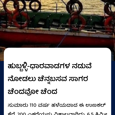
ಹುಬ್ಬಳ್ಳಿ-ಧಾರವಾಡಗಳ ನಡುವೆ
ನೋಡಲು ಚೆನ್ನಬಸವ ಸಾಗರ
ಚೆಂದವೋ ಚೆಂದ
ಸುಮಾರು 110 ವರ್ಷ ಹಳೆಯದಾದ ಈ ಉಣಕಲ್
ಕೆರೆ, 200 ಎಕರೆಯಷ್ಟು ವಿಶಾಲವಾಗಿದ್ದು, 6.5 ಕಿಮೀ