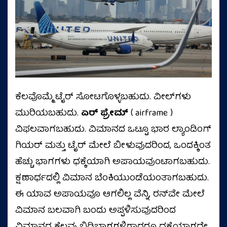
ಕೆಲವೊಮ್ಮೆ ಟೈರ್ ಸೋಟಗೊಳ್ಳಬಹುದು. ವೀಲ್‌ಗಳು
ಮುರಿಯಬಹುದು.
ಏರ್ ಫ್ರೇಮ್
( airframe )
ವಿಫಲವಾಗಬಹುದು. ವಿಮಾನದ ಒಟ್ಟೂ ಭಾರ ಲ್ಯಾಂಡಿಂಗ್
ಗಿಯರ್ ಮತ್ತು ಟೈರ್ ಮೇಲೆ ಬೀಳುವುದರಿಂದ, ಒಂದಕ್ಕಿಂತ
ಹೆಚ್ಚು ಭಾಗಗಳು ಧಕ್ಕೆಯಾಗಿ ಅಪಾಯವುಂಟಾಗಬಹುದು.
ಕ್ಷಣಾರ್ಧದಲ್ಲಿ ವಿಮಾನ ಬೆಂಕಿಯುಂಡೆಯಂತಾಗಬಹುದು.
ಈ ಯಾವ ಅಪಾಯವೂ ಆಗಲಿಲ್ಲ ವೆನ್ನಿ, ರನ್‌ವೇ ಮೇಲೆ
ವಿಮಾನ ಬಲವಾಗಿ ಬಂದು ಅಪ್ಪಳಿಸುವುದರಿಂದ