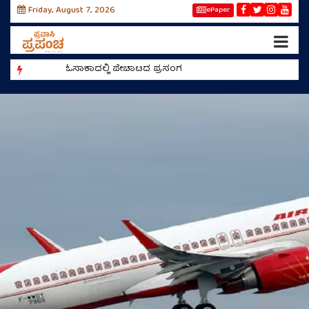
Friday, August 7, 2026
ePaper
ಓಸಾಕಾದಲ್ಲಿ ಪೇಚಾಟದ ಪ್ರಸಂಗ
ರೀಲ