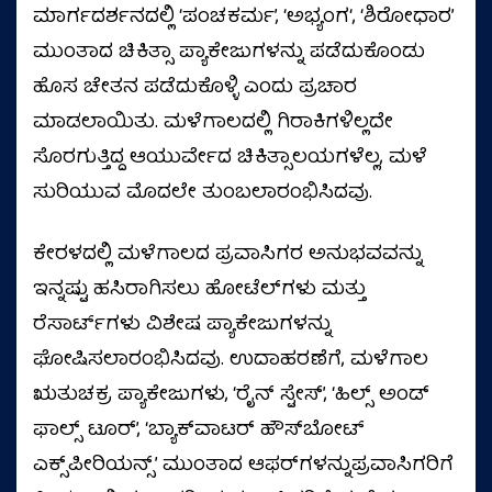
ಮಾರ್ಗದರ್ಶನದಲ್ಲಿ ‘ಪಂಚಕರ್ಮ’, ‘ಅಭ್ಯಂಗ‘, ‘ಶಿರೋಧಾರ’
ಮುಂತಾದ ಚಿಕಿತ್ಸಾ ಪ್ಯಾಕೇಜುಗಳನ್ನು ಪಡೆದುಕೊಂಡು
ಹೊಸ ಚೇತನ ಪಡೆದುಕೊಳ್ಳಿ ಎಂದು ಪ್ರಚಾರ
ಮಾಡಲಾಯಿತು. ಮಳೆಗಾಲದಲ್ಲಿ ಗಿರಾಕಿಗಳಿಲ್ಲದೇ
ಸೊರಗುತ್ತಿದ್ದ ಆಯುರ್ವೇದ ಚಿಕಿತ್ಸಾಲಯಗಳೆಲ್ಲ, ಮಳೆ
ಸುರಿಯುವ ಮೊದಲೇ ತುಂಬಲಾರಂಭಿಸಿದವು.
ಕೇರಳದಲ್ಲಿ ಮಳೆಗಾಲದ ಪ್ರವಾಸಿಗರ ಅನುಭವವನ್ನು
ಇನ್ನಷ್ಟು ಹಸಿರಾಗಿಸಲು ಹೋಟೆಲ್‌ಗಳು ಮತ್ತು
ರೆಸಾರ್ಟ್‌ಗಳು ವಿಶೇಷ ಪ್ಯಾಕೇಜುಗಳನ್ನು
ಘೋಷಿಸಲಾರಂಭಿಸಿದವು. ಉದಾಹರಣೆಗೆ, ಮಳೆಗಾಲ
ಋತುಚಕ್ರ ಪ್ಯಾಕೇಜುಗಳು, ‘ರೈನ್ ಸ್ಟೇಸ್’, ‘ಹಿಲ್ಸ್ ಅಂಡ್
ಫಾಲ್ಸ್ ಟೂರ್’, ‘ಬ್ಯಾಕ್‌ವಾಟರ್ ಹೌಸ್‌ಬೋಟ್
ಎಕ್ಸ್‌ಪೀರಿಯನ್ಸ್’ ಮುಂತಾದ ಆಫರ್‌ಗಳನ್ನುಪ್ರವಾಸಿಗರಿಗೆ