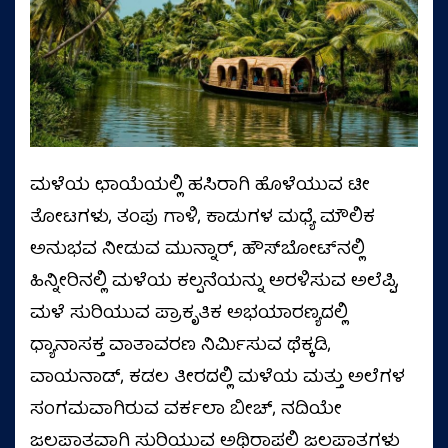
ಮಳೆಯ ಛಾಯೆಯಲ್ಲಿ ಹಸಿರಾಗಿ ಹೊಳೆಯುವ ಟೀ
ತೋಟಗಳು, ತಂಪು ಗಾಳಿ, ಕಾಡುಗಳ ಮಧ್ಯೆ ಮೌಲಿಕ
ಅನುಭವ ನೀಡುವ ಮುನ್ನಾರ್, ಹೌಸ್‌ಬೋಟ್‌ನಲ್ಲಿ
ಹಿನ್ನೀರಿನಲ್ಲಿ ಮಳೆಯ ಕಲ್ಪನೆಯನ್ನು ಅರಳಿಸುವ ಅಲೆಪ್ಪಿ,
ಮಳೆ ಸುರಿಯುವ ಪ್ರಾಕೃತಿಕ ಅಭಯಾರಣ್ಯದಲ್ಲಿ
ಧ್ಯಾನಾಸಕ್ತ ವಾತಾವರಣ ನಿರ್ಮಿಸುವ ಥೆಕ್ಕಡಿ,
ವಾಯನಾಡ್, ಕಡಲ ತೀರದಲ್ಲಿ ಮಳೆಯ ಮತ್ತು ಅಲೆಗಳ
ಸಂಗಮವಾಗಿರುವ ವರ್ಕಲಾ ಬೀಚ್, ನದಿಯೇ
ಜಲಪಾತವಾಗಿ ಸುರಿಯುವ ಅಥಿರಾಪಲ್ಲಿ ಜಲಪಾತಗಳು