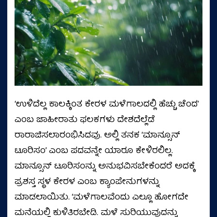
‘ಉಳಿದೆಲ್ಲ ಕಾಲಕ್ಕಿಂತ ಕೇರಳ ಮಳೆಗಾಲದಲ್ಲಿ ಹೆಚ್ಚು ಚೆಂದ’
ಎಂಬ ಜಾಹೀರಾತು ಫಲಕಗಳು ದೇಶದೆಲ್ಲೆಡೆ
ರಾರಾಜಿಸಲಾರಂಭಿಸಿದವು. ಅಲ್ಲಿ ತನಕ ‘ಮಾನ್ಸೂನ್
ಟೂರಿಸಂ’ ಎಂಬ ಪದವನ್ನೇ ಯಾರೂ ಕೇಳಿರಲಿಲ್ಲ.
ಮಾನ್ಸೂನ್ ಟೂರಿಸಂನ್ನು ಅನುಭವಿಸಬೇಕೆಂದರೆ ಅದಕ್ಕೆ
ಪ್ರಶಸ್ತ ಸ್ಥಳ ಕೇರಳ ಎಂಬ ಕ್ಯಾಂಪೇನುಗಳನ್ನು
ಮಾಡಲಾಯಿತು. ‘ಮಳೆಗಾಲವೆಂದು ಎಲ್ಲೂ ಹೋಗದೇ
ಮನೆಯಲ್ಲಿ ಕುಳಿತಿರಬೇಡಿ. ಮಳೆ ಸುರಿಯುವುದನ್ನು