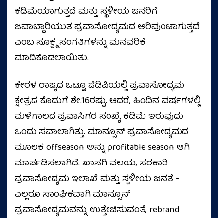
ಕಡಿಮೆಯಾಗುತ್ತದೆ ಮತ್ತು ಸ್ಥಳೀಯ ಜನರಿಗೆ
ಜವಾಬ್ದಾರಿಯುತ ಪ್ರವಾಸೋದ್ಯಮದ ಅರಿವುಂಟಾಗುತ್ತದೆ
ಎಂಬ ಸೂಕ್ಷ್ಮ ಸಂಗತಿಗಳನ್ನು ಮನವರಿಕೆ
ಮಾಡಿಕೊಡಲಾಯಿತು.
ಕೇರಳ ರಾಜ್ಯದ ಒಟ್ಟೂ ಜಿಡಿಪಿಯಲ್ಲಿ ಪ್ರವಾಸೋದ್ಯಮ
ಕ್ಷೇತ್ರದ ಕೊಡುಗೆ ಶೇ.16ರಷ್ಟು. ಆದರೆ, ಹಿಂದಿನ ವರ್ಷಗಳಲ್ಲಿ
ಮಳೆಗಾಲದ ಪ್ರವಾಸಿಗರ ಸಂಖ್ಯೆ ಕಡಿಮೆ ಇರುವುದು
ಒಂದು ಸವಾಲಾಗಿತ್ತು. ಮಾನ್ಸೂನ್ ಪ್ರವಾಸೋದ್ಯಮದ
ಮೂಲಕ offseason ಅನ್ನು profitable season ಆಗಿ
ಮಾರ್ಪಡಿಸಲಾಗಿದೆ. ಖಾಸಗಿ ವಲಯ, ಸರಕಾರಿ
ಪ್ರವಾಸೋದ್ಯಮ ಇಲಾಖೆ ಮತ್ತು ಸ್ಥಳೀಯ ಜನತೆ -
ಎಲ್ಲರೂ ಸಾಂಘಿಕವಾಗಿ ಮಾನ್ಸೂನ್
ಪ್ರವಾಸೋದ್ಯಮವನ್ನು ಉತ್ತೇಜಿಸುವಂತೆ, rebrand