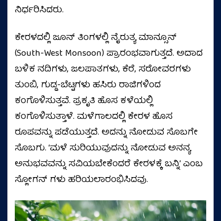
ನಿರ್ಧರಿಸಿದರು.
ಕೇರಳದಲ್ಲಿ ಜೂನ್ ತಿಂಗಳಲ್ಲಿ ನೈರುತ್ಯ ಮಾನ್ಸೂನ್
(South-West Monsoon) ಪ್ರಾರಂಭವಾಗುತ್ತದೆ. ಅದಾದ
ಬಳಿಕ ನದಿಗಳು, ಜಲಪಾತಗಳು, ಕೆರೆ, ಸರೋವರಗಳು
ತುಂಬಿ, ಗುಡ್ಡ-ಬೆಟ್ಟಗಳು ಹಸಿರು ರಾಜಿಗಳಿಂದ
ಕಂಗೊಳಿಸುತ್ತವೆ. ಪ್ರಕೃತಿ ಹೊಸ ಕಳೆಯಲ್ಲಿ
ಕಂಗೊಳಿಸುತ್ತಾಳೆ. ಮಳೆಗಾಲದಲ್ಲಿ ಕೇರಳ ಹೊಸ
ರೂಪವನ್ನು ಪಡೆಯುತ್ತದೆ. ಅದನ್ನು ನೋಡುವ ಸೊಬಗೇ
ಸೊಬಗು. ‘ಮಳೆ ಸುರಿಯುವುದನ್ನು ನೋಡುವ ಅನನ್ಯ
ಅನುಭವವನ್ನು ಸವಿಯಬೇಕೆಂದರೆ ಕೇರಳಕ್ಕೆ ಬನ್ನಿ’ ಎಂಬ
ಸ್ಲೋಗನ್ ಗಳು ಹರಿಯಲಾರಂಭಿಸಿದವು.