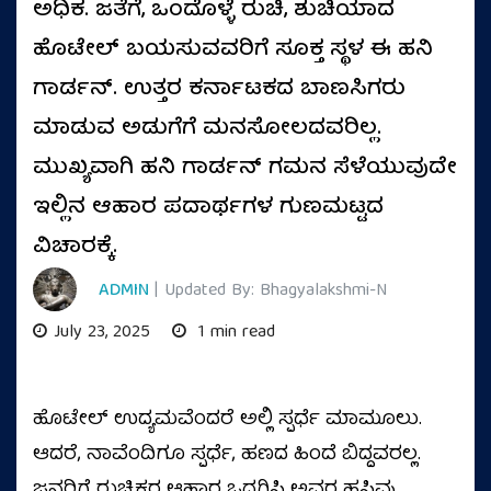
ಅಧಿಕ. ಜತೆಗೆ, ಒಂದೊಳ್ಳೆ ರುಚಿ, ಶುಚಿಯಾದ
ಹೊಟೇಲ್ ಬಯಸುವವರಿಗೆ ಸೂಕ್ತ ಸ್ಥಳ ಈ ಹನಿ
ಗಾರ್ಡನ್. ಉತ್ತರ ಕರ್ನಾಟಕದ ಬಾಣಸಿಗರು
ಮಾಡುವ ಅಡುಗೆಗೆ ಮನಸೋಲದವರಿಲ್ಲ.
ಮುಖ್ಯವಾಗಿ ಹನಿ ಗಾರ್ಡನ್ ಗಮನ ಸೆಳೆಯುವುದೇ
ಇಲ್ಲಿನ ಆಹಾರ ಪದಾರ್ಥಗಳ ಗುಣಮಟ್ಟದ
ವಿಚಾರಕ್ಕೆ.
ADMIN
| Updated By: Bhagyalakshmi-N
July 23, 2025
1 min read
ಹೊಟೇಲ್ ಉದ್ಯಮವೆಂದರೆ ಅಲ್ಲಿ ಸ್ಪರ್ಧೆ ಮಾಮೂಲು.
ಆದರೆ, ನಾವೆಂದಿಗೂ ಸ್ಪರ್ಧೆ, ಹಣದ ಹಿಂದೆ ಬಿದ್ದವರಲ್ಲ.
ಜನರಿಗೆ ರುಚಿಕರ ಆಹಾರ ಒದಗಿಸಿ ಅವರ ಹಸಿವು