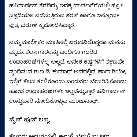
ಹನಿಗಾರ್ಡನ್ ತೆರೆದಿದ್ದು, ಇದಕ್ಕೆ ದಾವಣಗೆರೆಯಲ್ಲಿ ಪ್ರೋ
ಸ್ಟೂಡಿಯೋ ನಡೆಸುತ್ತಿರುವ ಶರತ್ ಹಾಗೂ ಇನ್ನೋರ್ವ
ಪುತ್ರ ವರುಣ್ ಕೈಜೋಡಿಸಿದ್ದಾರೆ.
ನಮ್ಮ ಮಾಲೀಕರ ಮಾತಿನಲ್ಲಿ ಏರುದನಿಯಿದ್ದರೂ ಮನಸು
ಮೃದು. ಕೆಲಸಗಾರರನ್ನು ಎಂದಿಗೂ ಗದರಿದ
ಉದಾಹರಣೆಗಳಿಲ್ಲ. ಅಲ್ಲದೆ, ಅನೇಕ ಕಷ್ಟಗಳಿಗೆ ತಕ್ಷಣವೇ
ಸ್ಪಂದಿಸುವ ಗುಣ ಡಿ. ಕುಮಾರ್ ಅವರಲ್ಲಿದೆ. ಹಾಗಾಗಿಯೇ,
ಇಲ್ಲಿಗೆ ಕೆಲಸ ಕೇಳಿಕೊಂಡು ಬಂದವರು ಬೇಸರಿಸಿಕೊಂಡು
ಹೋದ ಉದಾಹರಣೆಗಳೇ ಇಲ್ಲವೆನ್ನುತ್ತಾರೆ ಹನಿಗಾರ್ಡನ್
ಉಸ್ತುವಾರಿ ನೋಡಿಕೊಳ್ಳುವ ಮಂಜುನಾಥ್.
ಜೈನ್ ಫುಡ್ ಲಭ್ಯ