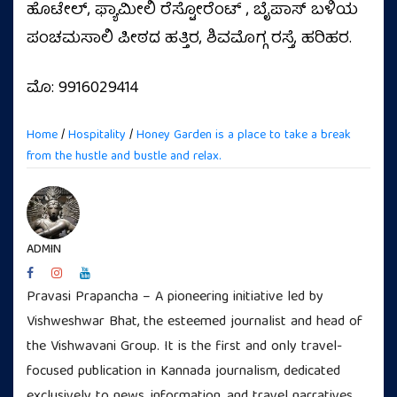
ಹೊಟೇಲ್, ಫ್ಯಾಮೀಲಿ ರೆಸ್ಟೋರೆಂಟ್ , ಬೈಪಾಸ್ ಬಳಿಯ
ಪಂಚಮಸಾಲಿ ಪೀಠದ ಹತ್ತಿರ, ಶಿವಮೊಗ್ಗ ರಸ್ತೆ, ಹರಿಹರ.
ಮೊ: 9916029414
Home
/
Hospitality
/
Honey Garden is a place to take a break
from the hustle and bustle and relax.
ADMIN
Pravasi Prapancha – A pioneering initiative led by
Vishweshwar Bhat, the esteemed journalist and head of
the Vishwavani Group. It is the first and only travel-
focused publication in Kannada journalism, dedicated
exclusively to news, information, and travel narratives