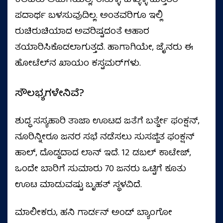
ಕೆಲವರು ಅಡುಗೆಯಲ್ಲಿ, ಈರುಳ್ಳಿ, ಬೆಳ್ಳುಳ್ಳಿ ಮತ್ತಿತರ
ಪದಾರ್ಥ ಬಳಸುವುದಿಲ್ಲ. ಅಂತವರಿಗೂ ಇಲ್ಲಿ
ರುಚಿರುಚಿಯಾದ ಅವರಿಷ್ಟದಂತೆ ಆಹಾರ
ತಯಾರಿಸಿಕೊಡಲಾಗುತ್ತದೆ. ಹಾಗಾಗಿಯೇ, ಜೈನರು ಈ
ಹೋಟೆಲ್‌ನ ಖಾಯಂ ಕಸ್ಟಮರ್‌ಗಳು.
ಸೌಲಭ್ಯಗಳೇನಿವೆ?
ಶುದ್ಧ ಸಸ್ಯಹಾರಿ ತಾಜಾ ಊಟದ ಜತೆಗೆ ಬರ್ತ್ಡೇ ಫಂಕ್ಷನ್,
ನೂರಿನ್ನೀರೂ ಜನರ ಸಭೆ ನಡೆಸಲು ಸುಸಜ್ಜಿತ ಫಂಕ್ಷನ್
ಹಾಲ್, ದೊಡ್ಡದಾದ ಲಾನ್ ಇದೆ. 12 ಡಬಲ್ ಕಾಟೇಜ್,
ಒಂದೇ ಬಾರಿಗೆ ಸುಮಾರು 70 ಜನರು ಒಟ್ಟಿಗೆ ಕೂತು
ಊಟ ಮಾಡುವಷ್ಟು ಬೃಹತ್ ಸ್ಥಳವಿದೆ.
ಮಾಲೀಕರು, ಹನಿ ಗಾರ್ಡನ್ ಅಂಡ್ ಬ್ಯಾಂಗೋ