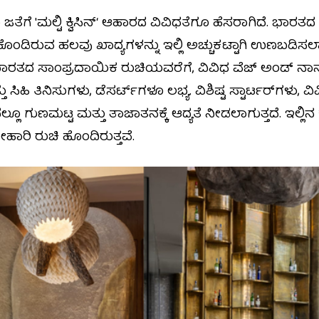
ಜತೆಗೆ 'ಮಲ್ಟಿ ಕ್ವಿಸಿನ್‘ ಆಹಾರದ ವಿವಿಧತೆಗೂ ಹೆಸರಾಗಿದೆ. ಭಾರತದ
ಕೊಂಡಿರುವ ಹಲವು ಖಾದ್ಯಗಳನ್ನು ಇಲ್ಲಿ ಅಚ್ಚುಕಟ್ಟಾಗಿ ಉಣಬಡಿಸ
ಿಣ ಭಾರತದ ಸಾಂಪ್ರದಾಯಿಕ ರುಚಿಯವರೆಗೆ, ವಿವಿಧ ವೆಜ್ ಅಂಡ್‌ 
ು ಸಿಹಿ ತಿನಿಸುಗಳು, ಡೆಸರ್ಟ್‌ಗಳೂ ಲಭ್ಯ. ವಿಶಿಷ್ಟ ಸ್ಟಾರ್ಟರ್‌ಗಳು
ಯದಲ್ಲೂ ಗುಣಮಟ್ಟ ಮತ್ತು ತಾಜಾತನಕ್ಕೆ ಆದ್ಯತೆ ನೀಡಲಾಗುತ್ತದೆ. ಇಲ್ಲ
ಾರಿ ರುಚಿ ಹೊಂದಿರುತ್ತವೆ.