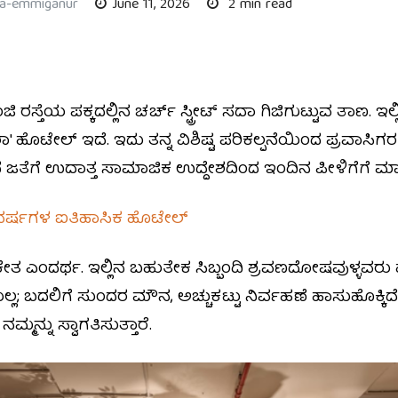
ha-emmiganur
June 11, 2026
2 min read
್ತೆಯ ಪಕ್ಕದಲ್ಲಿನ ಚರ್ಚ್ ಸ್ಟ್ರೀಟ್ ಸದಾ ಗಿಜಿಗುಟ್ಟುವ ತಾಣ.
ಾ' ಹೊಟೇಲ್‌ ಇದೆ. ಇದು ತನ್ನ ವಿಶಿಷ್ಟ ಪರಿಕಲ್ಪನೆಯಿಂದ ಪ್ರವ
 ಜತೆಗೆ ಉದಾತ್ತ ಸಾಮಾಜಿಕ ಉದ್ದೇಶದಿಂದ ಇಂದಿನ ಪೀಳಿಗೆಗೆ ಮ
 ವರ್ಷಗಳ ಐತಿಹಾಸಿಕ ಹೊಟೇಲ್‌
ಂಕೇತ ಎಂದರ್ಥ. ಇಲ್ಲಿನ ಬಹುತೇಕ ಸಿಬ್ಬಂದಿ ಶ್ರವಣದೋಷವುಳ್ಳ
ಬದಲಿಗೆ ಸುಂದರ ಮೌನ, ಅಚ್ಚುಕಟ್ಟು ನಿರ್ವಹಣೆ ಹಾಸುಹೊಕ್ಕಿದೆ. ನಾ
್ಮನ್ನು ಸ್ವಾಗತಿಸುತ್ತಾರೆ.