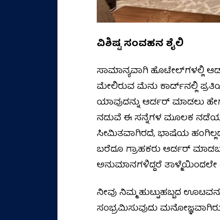
ವಿಶಿಷ್ಟ ಸಂವಹನ ಶೈಲಿ
ಸಾಮಾನ್ಯವಾಗಿ ಹೊಟೇಲ್‌ಗಳಲ್ಲಿ ಆರ್
ಮೇಲಿರುವ ಮೆನು ಕಾರ್ಡ್‌ನಲ್ಲಿ ಪ್ರ
ಯಾವುದನ್ನು ಆರ್ಡರ್‌ ಮಾಡಲು ಹೇಗ
ನಡುವೆ ಈ ಸನ್ನೆಗಳ ಮೂಲಕ ನಡೆಯ
ಸೀಮಿತವಾಗಿರದೆ, ಭಾಷೆಯ ಹಂಗಿಲ್ಲ
ಬರೆದೂ ಗ್ರಾಹಕರು ಆರ್ಡರ್ ಮಾಡಬಹ
ಅನುಮಾನಗಳಿದ್ದರೆ ತಾಳ್ಮೆಯಿಂದಲೇ ನಿ
ನೀವು ನಿಮ್ಮ ಹುಟ್ಟುಹಬ್ಬದ ಊಟವನ್ನ
ಸಂಭ್ರಮಿಸುವುದು ಮನೋಜ್ಞವಾಗಿರುತ್