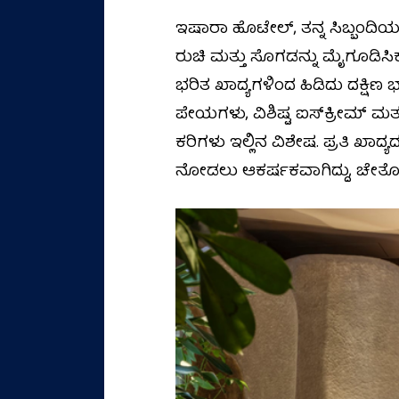
ಇಷಾರಾ ಹೊಟೇಲ್‌, ತನ್ನ ಸಿಬ್ಬಂದಿಯ 
ರುಚಿ ಮತ್ತು ಸೊಗಡನ್ನು ಮೈಗೂಡಿಸಿ
ಭರಿತ ಖಾದ್ಯಗಳಿಂದ ಹಿಡಿದು ದಕ್ಷ
ಪೇಯಗಳು, ವಿಶಿಷ್ಟ ಐಸ್‌ಕ್ರೀಮ್‌ ಮತ್ತ
ಕರಿಗಳು ಇಲ್ಲಿನ ವಿಶೇಷ. ಪ್ರತಿ ಖಾದ್
ನೋಡಲು ಆಕರ್ಷಕವಾಗಿದ್ದು, ಚೇತೋಹ