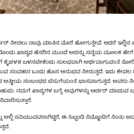
ಡರ್ ನೀಡಲು ನಾವು ಮಾತಿನ ಮೊರೆ ಹೋಗುತ್ತೇವೆ. ಆದರೆ ಇಲ್ಲಿನ ಪದ
ತಿಯೊಂದು ಖಾದ್ಯದ ಹೆಸರಿನ ಮುಂದೆ ಅದನ್ನು ಸನ್ನೆಯ ಮೂಲಕ ಹೇಗೆ ತಿ
ೆ ಕೈಚಳಕ ಬಳಸಬೇಕೆಂದು ಸುಲಭವಾಗಿ ಅರ್ಥವಾಗುವಂತೆ ತೋರಿಸಲಾಗ
ುವ ಸಂವಹನ ಒಂದು ಹೊಸ ಅನುಭವ ನೀಡುತ್ತದೆ. ಇದು ಕೇವಲ ಶ
ದ ಆತ್ಮೀಯ ಸಂಬಂಧದ ಬೆಸುಗೆಯಂತೆ ಭಾಸವಾಗುತ್ತದೆ. ಅವರು ನೀಡ
ುದು. ನಮಗೆ ಖಾದ್ಯಗಳ ಬಗ್ಗೆ, ಅವುಗಳನ್ನು ಆರ್ಡರ್ ಮಾಡುವ 
ವಾರಿಸುತ್ತಾರೆ.
ು ಅಲ್ಲಿ ಸವಿಯುವವರಾಗಿದ್ದರೆ, ಈ ಸಿಬ್ಬಂದಿ ನಿಮ್ಮೊಂದಿಗೆ ನಿಂತ
ತದೆ.