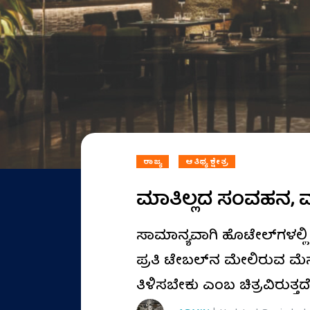
ರಾಜ್ಯ
ಆತಿಥ್ಯ ಕ್ಷೇತ್ರ
ಮಾತಿಲ್ಲದ ಸಂವಹನ, ಮ
ಸಾಮಾನ್ಯವಾಗಿ ಹೊಟೇಲ್‌ಗಳಲ್ಲಿ
ಪ್ರತಿ ಟೇಬಲ್‌ನ ಮೇಲಿರುವ ಮೆನ
ತಿಳಿಸಬೇಕು ಎಂಬ ಚಿತ್ರವಿರುತ್