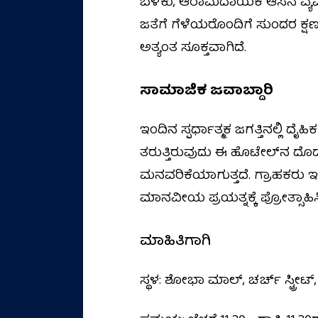
ಬೆಳಕು, ಆರಾಮದಾಯಕ ಆಸನ ವ್ಯವಸ್
ಜತೆಗೆ ಗೆಳೆಯರೊಂದಿಗೆ ಸುಂದರ ಕ
ಅತ್ಯಂತ ಸೂಕ್ತವಾಗಿದೆ.
ಸಾಮಾಜಿಕ ಜವಾಬ್ದಾರಿ
ಇಂದಿನ ಸ್ಪರ್ಧಾತ್ಮಕ ಜಗತ್ತಿನಲ್ಲಿ 
ತರುತ್ತಿರುವುದು ಈ ಹೊಟೇಲ್‌ನ ದೊಡ್ಡ
ಮನವರಿಕೆಯಾಗುತ್ತದೆ. ಗ್ರಾಹಕರು ಇಲ
ಮಾನವೀಯ ಪ್ರಯತ್ನಕ್ಕೆ ಪ್ರೋತ್ಸಾಹಿಸ
ಮಾಹಿತಿಗಾಗಿ
ಸ್ಥಳ: ಶೋಭಾ ಮಾಲ್, ಚರ್ಚ್ ಸ್ಟ್ರೀಟ್