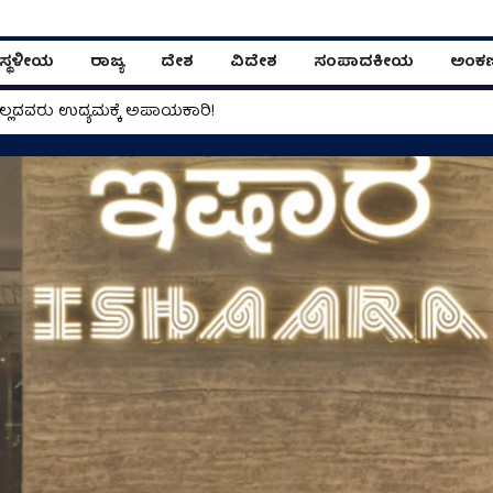
ಸ್ಥಳೀಯ
ರಾಜ್ಯ
ದೇಶ
ವಿದೇಶ
ಸಂಪಾದಕೀಯ
ಅಂಕ
ವ್‌.. ಮಿಯಾಂವ್‌ ಬೆಕ್ಕೆ ಕದ್ದು ಹಾಲು ನೆಕ್ಕೆ!
ಿಲ್ಲದವರು ಉದ್ಯಮಕ್ಕೆ ಅಪಾಯಕಾರಿ!