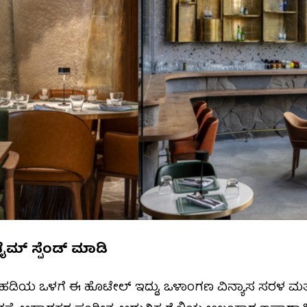
ಟೈಮ್‌ ಸ್ಪೆಂಡ್‌ ಮಾಡಿ
ಒಳಗೆ ಈ ಹೊಟೇಲ್‌ ಇದ್ದು, ಒಳಾಂಗಣ ವಿನ್ಯಾಸ ಸರಳ ಮತ್ತು 