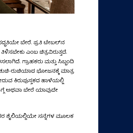
್ಧತಿಯೇ ಬೇರೆ. ಪ್ರತಿ ಟೇಬಲ್‌ನ
ಳಿಸಬೇಕು ಎಂಬ ಚಿತ್ರವಿರುತ್ತದೆ.
ಿದೆ. ಗ್ರಾಹಕರು ಮತ್ತು ಸಿಬ್ಬಂದಿ
ುಚಿ-ರುಚಿಯಾದ ಭೋಜನಕ್ಕೆ ಮಾತ್ರ
ುವ ಕಿರುಪುಸ್ತಕದ ಹಾಳೆಯಲ್ಲಿ
ಬಗ್ಗೆ ಅಥವಾ ಬೇರೆ ಯಾವುದೇ
ು ಅವರ ಶೈಲಿಯಲ್ಲಿಯೇ ಸನ್ನೆಗಳ ಮೂಲಕ