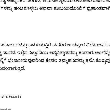
ಥೆ, ಆಹ್ಲಾದಕರ ಸಂಗೀತ, ಆಧುನಿಕ ಶೈಲಿಯ ಅಲಂಕಾರ ಐಷಾರಾಮಿ
್ಷಣಗಳನ್ನು ಹಂಚಿಕೊಳ್ಳಲು ಅಥವಾ ಕುಟುಂಬದೊಂದಿಗೆ ಪ್ರಶಾಂತ
ದೈಹಿಕ ಸವಾಲುಗಳನ್ನು ಎದುರಿಸುತ್ತಿರುವವರಿಗೆ ಉದ್ಯೋಗ ನೀಡಿ, ಅವ
 ಸಾಧನೆ. ಇಲ್ಲಿನ ಸಿಬ್ಬಂದಿಯ ಆತ್ಮವಿಶ್ವಾಸವನ್ನು ಕಂಡಾಗ, ಅಂಗವೈ
್ಲಿಗೆ ಭೇಟಿನೀಡುವುದರಿಂದ ಕೇವಲ ತಮ್ಮ ಹಸಿವನ್ನು ತಣಿಸಿಕೊಳ್ಳು
ಿದಂತಾಗುತ್ತದೆ.
, ಬೆಂಗಳೂರು.