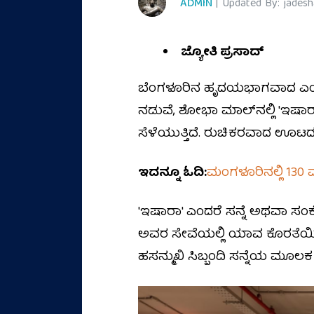
ADMIN
| Updated By: jades
ಜ್ಯೋತಿ ಪ್ರಸಾದ್
ಬೆಂಗಳೂರಿನ ಹೃದಯಭಾಗವಾದ ಎಂಜಿ ರಸ
ನಡುವೆ, ಶೋಭಾ ಮಾಲ್‌ನಲ್ಲಿ 'ಇಷಾರ
ಸೆಳೆಯುತ್ತಿದೆ. ರುಚಿಕರವಾದ ಊಟದ
ಇದನ್ನೂ ಓದಿ:
ಮಂಗಳೂರಿನಲ್ಲಿ 130
'ಇಷಾರಾ' ಎಂದರೆ ಸನ್ನೆ ಅಥವಾ ಸ
ಅವರ ಸೇವೆಯಲ್ಲಿ ಯಾವ ಕೊರತೆಯಿಲ್ಲ; 
ಹಸನ್ಮುಖಿ ಸಿಬ್ಬಂದಿ ಸನ್ನೆಯ ಮೂಲಕ ನಮ