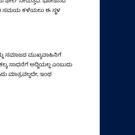
 ಫೀಲ್‌ ನೀಡುತ್ತವೆ. ಭೋಜನದ
ವಾಗಿ ಸಮಯ ಕಳೆಯಲು ಈ ಸ್ಥಳ
ರನ್ನು ಸಮಾಜದ ಮುಖ್ಯವಾಹಿನಿಗೆ
ಕಲ್ಯ ಸಾಧನೆಗೆ ಅಡ್ಡಿಯಲ್ಲ ಎಂಬುದು
ವುದು ಮಾತ್ರವಲ್ಲದೇ, ಇಂಥ