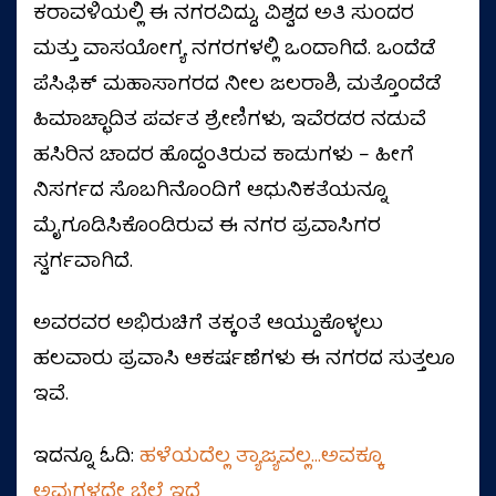
ಕರಾವಳಿಯಲ್ಲಿ ಈ ನಗರವಿದ್ದು, ವಿಶ್ವದ ಅತಿ ಸುಂದರ
ಮತ್ತು ವಾಸಯೋಗ್ಯ ನಗರಗಳಲ್ಲಿ ಒಂದಾಗಿದೆ. ಒಂದೆಡೆ
ಪೆಸಿಫಿಕ್ ಮಹಾಸಾಗರದ ನೀಲ ಜಲರಾಶಿ, ಮತ್ತೊಂದೆಡೆ
ಹಿಮಾಚ್ಛಾದಿತ ಪರ್ವತ ಶ್ರೇಣಿಗಳು, ಇವೆರಡರ ನಡುವೆ
ಹಸಿರಿನ ಚಾದರ ಹೊದ್ದಂತಿರುವ ಕಾಡುಗಳು – ಹೀಗೆ
ನಿಸರ್ಗದ ಸೊಬಗಿನೊಂದಿಗೆ ಆಧುನಿಕತೆಯನ್ನೂ
ಮೈಗೂಡಿಸಿಕೊಂಡಿರುವ ಈ ನಗರ ಪ್ರವಾಸಿಗರ
ಸ್ವರ್ಗವಾಗಿದೆ.
ಅವರವರ ಅಭಿರುಚಿಗೆ ತಕ್ಕಂತೆ ಆಯ್ದುಕೊಳ್ಳಲು
ಹಲವಾರು ಪ್ರವಾಸಿ ಆಕರ್ಷಣೆಗಳು ಈ ನಗರದ ಸುತ್ತಲೂ
ಇವೆ.
ಇದನ್ನೂ ಓದಿ:
ಹಳೆಯದೆಲ್ಲ ತ್ಯಾಜ್ಯವಲ್ಲ...ಅವಕ್ಕೂ
ಅವುಗಳದ್ದೇ ಬೆಲೆ ಇದೆ