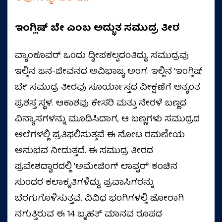
ಇಂಗ್ಲಿಷ್ ಬೇ ಎಂಬ ಅದ್ಭುತ ಸಮುದ್ರ ತೀರ
ವ್ಯಾಂಕೂವರ್ ಒಂದು ದ್ವೀಪಕಲ್ಪದಂತಿದ್ದು, ಸಮುದ್ರವು
ಇಲ್ಲಿನ ಜನ-ಜೀವನದ ಅವಿಭಾಜ್ಯ ಅಂಗ. ಇಲ್ಲಿನ ‘ಇಂಗ್ಲಿಷ್
ಬೇ’ ಸಮುದ್ರ ತೀರವು ಸೂರ್ಯಾಸ್ತದ ವೀಕ್ಷಣೆಗೆ ಅತ್ಯಂತ
ಪ್ರಶಸ್ತ ಸ್ಥಳ. ಆಕಾಶವು ಕೇಸರಿ ಮತ್ತು ನೇರಳೆ ಬಣ್ಣದ
ವಿನ್ಯಾಸಗಳನ್ನು ಮೂಡಿಸಿದಾಗ, ಆ ಬಣ್ಣಗಳು ಸಮುದ್ರದ
ಅಲೆಗಳಲ್ಲಿ ಪ್ರತಿಫಲಿಸುತ್ತವೆ ಈ ನೋಟ ರಮಣೀಯ
ಅನುಭವ ನೀಡುತ್ತದೆ. ಈ ಸಮುದ್ರ ತೀರದ
ಪ್ರವೇಶದ್ವಾರದಲ್ಲಿ 'ಅಮೇಜಿಂಗ್ ಲಾಫ್ಟರ್' ಕಂಚಿನ
ಸುಂದರ ಕಲಾಕೃತಿಗಳಿದ್ದು, ಪ್ರವಾಸಿಗರನ್ನು
ಬೆರಗುಗೊಳಿಸುತ್ತವೆ. ವಿವಿಧ ಭಂಗಿಗಳಲ್ಲಿ ಜೋರಾಗಿ
ನಗುತ್ತಿರುವ ಈ 14 ಬೃಹತ್ ಮಾನವ ರೂಪದ