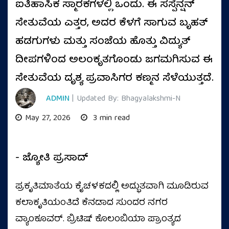
ಐತಿಹಾಸಿಕ ಸ್ಮಾರಕಗಳಲ್ಲಿ ಒಂದು. ಈ ಸಸ್ಪೆನ್ಷನ್
ಸೇತುವೆಯ ಎತ್ತರ, ಅದರ ಕೆಳಗೆ ಸಾಗುವ ಬೃಹತ್
ಹಡಗುಗಳು ಮತ್ತು ಸಂಜೆಯ ಹೊತ್ತು ವಿದ್ಯುತ್
ದೀಪಗಳಿಂದ ಅಲಂಕೃತಗೊಂಡು ಜಗಮಗಿಸುವ ಈ
ಸೇತುವೆಯ ದೃಶ್ಯ ಪ್ರವಾಸಿಗರ ಕಣ್ಮನ ಸೆಳೆಯುತ್ತದೆ.
ADMIN
| Updated By: Bhagyalakshmi-N
May 27, 2026
3 min read
- ಜ್ಯೋತಿ ಪ್ರಸಾದ್
ಪ್ರಕೃತಿಮಾತೆಯ ಕೈಚಳಕದಲ್ಲಿ ಅದ್ಭುತವಾಗಿ ಮೂಡಿರುವ
ಕಲಾಕೃತಿಯಂತಿದೆ ಕೆನಡಾದ ಸುಂದರ ನಗರ
ವ್ಯಾಂಕೂವರ್. ಬ್ರಿಟಿಷ್ ಕೊಲಂಬಿಯಾ ಪ್ರಾಂತ್ಯದ