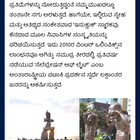
ಪ್ರತಿಮೆಗಳನ್ನು ನೋಡುತ್ತಿದ್ದಂತೆ ನಮ್ಮ ಮುಖದಲ್ಲೂ
ತಂತಾನೇ ನಗು ಅರಳುತ್ತದೆ. ಹಾಗೆಯೇ, ಇಲ್ಲಿರುವ ಸ್ನೇಹ
ಮತ್ತು ಆತಿಥ್ಯದ ಸಂಕೇತವಾದ 'ಇನುಕ್ಷುಕ್' ಸ್ಮಾರಕವು
ಕೆನಡಾದ ಮೂಲ ನಿವಾಸಿಗಳ ಸಂಸ್ಕೃತಿಯನ್ನು
ಪರಿಚಯಿಸುತ್ತದೆ. ಇದು 2010ರ ವಿಂಟರ್ ಒಲಿಂಪಿಕ್ಸ್‌ನ
ಲಾಂಛನವೂ ಆಗಿತ್ತು. ಸಮುದ್ರ ತೀರದಲ್ಲಿ, ಪ್ರತಿವರ್ಷ
ನಡೆಯುವ ‘ಸೆಲೆಬ್ರೇಷನ್ ಆಫ್ ಲೈಟ್ʼ ಎಂಬ
ಅಂತಾರಾಷ್ಟ್ರೀಯ ಪಟಾಕಿ ಪ್ರದರ್ಶನ ಸ್ಪರ್ಧೆ ಲಕ್ಷಾಂತರ
ಜನರನ್ನು ಆಕರ್ಷಿಸುತ್ತದೆ.