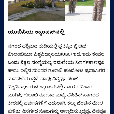
ಯುಬಿಸಿಯ ಕ್ಯಾಂಪಸ್‌ನಲ್ಲಿ
ನಗರದ ಪಶ್ಚಿಮದ ತುದಿಯಲ್ಲಿ ಪ್ರತಿಷ್ಠಿತ ಬ್ರಿಟಿಷ್
ಕೊಲಂಬಿಯಾ ವಿಶ್ವವಿದ್ಯಾಲಯ(UBC) ಇದೆ. ಇದು ಕೇವಲ
ಒಂದು ಶಿಕ್ಷಣ ಸಂಸ್ಥೆಯಲ್ಲ; ರಮಣೀಯ ನಿಸರ್ಗತಾಣವೂ
ಹೌದು. ಇಲ್ಲಿನ ಸುಂದರ ಗುಲಾಬಿ ಹೂದೋಟ ಪ್ರವಾಸಿಗರ
ಮನಸೆಳೆಯುತ್ತದೆ. ನಾವು ನಿತ್ಯವೂ ಸಂಜೆ
ವಿಶ್ವವಿದ್ಯಾಲಯದ ಕ್ಯಾಂಪಸ್‌ನಲ್ಲಿ ವಾಯು ವಿಹಾರ
ಮುಗಿಸಿ, ಗುಲಾಬಿ ತೋಟದ ಮಧ್ಯೆ, ಪೆಸಿಫಿಕ್ ಸಾಗರದ
ತೀರದಲ್ಲಿ ಪರ್ವತಗಳಿಗೆ ಎದುರಾಗಿ, ಕಲ್ಲು ಬೆಂಚಿನ ಮೇಲೆ
ಕುಳಿತು ನಿಸರ್ಗದ ಸೊಬಗನ್ನು ಆಸ್ವಾದಿಸುತ್ತಿದ್ದೆವು. ದಿನವೂ