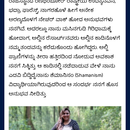
ರಾಜಸ್ಥಾನದ ರಣಥಂಬೋರ್ ರಾಷ್ಟ್ರೀಯ ಉದ್ಯಾನವನ,
ಭದ್ರಾ ಫಾರೆಸ್ಟ್‌, ನಾಗರಹೊಳೆ ಹೀಗೆ ಅನೇಕ
ಅರಣ್ಯದೊಳಗೆ ನೇಚರ್‌ ವಾಕ್‌ ಹೋದ ಅನುಭವಗಳು
ನನಗಿವೆ. ಅದರಲ್ಲೂ ನಾನು ಮಸಿನಗುಡಿ ಗಿರಿಧಾಮಕ್ಕೆ
ಹೋದಾಗ, ಅಲ್ಲಿನ ರೆಸಾರ್ಟ್‌ನವರು ಅಲ್ಲಿನ ಕಾಡಿನೊಳಗೆ
ನಮ್ಮ ತಂಡವನ್ನು ಕರೆದುಕೊಂಡು ಹೋಗಿದ್ದರು. ಅಲ್ಲಿ
ಪ್ರಾಣಿಗಳನ್ನು ತೀರಾ ಹತ್ತಿರದಿಂದ ನೋಡುವ ಅವಕಾಶ
ನನಗೆ ಸಿಕ್ಕಿತ್ತು. ಆ ಕಾಡಿನಲ್ಲಿ ನಡೆದಾಡುವ ವೇಳೆ ನಾನು
ಎಡವಿ ಬಿದ್ದಿದ್ದೆ.ನಾನು ಶೆಮಾನಿಸಂ (Shamanism)
ವಿದ್ಯಾರ್ಥಿಯಾಗಿರುವುದರಿಂದ ಆ ಸಂದರ್ಭ ನನಗೆ ಹೊಸ
ಅನುಭವ ನೀಡಿತ್ತು.