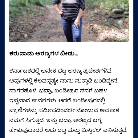
ಕರುನಾಡು ಅರಣ್ಯಗಳ ಬೀಡು…
ಕರ್ನಾಟಕದಲ್ಲಿ ಅನೇಕ ದಟ್ಟ ಅರಣ್ಯ ಪ್ರದೇಶಗಳಿವೆ.
ಅವುಗಳಲ್ಲಿ ಕೆಲವನ್ನಷ್ಟೇ ನಾನು ಸುತ್ತಾಡಿ ಬಂದಿದ್ದೇನೆ.
ನಾಗರಹೊಳೆ, ಭದ್ರಾ, ಬಂಡೀಪುರ ನನಗೆ ಬಹಳ
ಇಷ್ಟವಾದ ಕಾನನಗಳು. ಆದರೆ ಬಂಡೀಪುರದಲ್ಲಿ
ಪ್ರಾಣಿಗಳನ್ನು ಸಮೀಪದಿಂದಲೇ ನೋಡುವ ಅವಕಾಶ
ನಮಗೆ ಸಿಗುತ್ತದೆ. ಇನ್ನು ಭದ್ರಾ ಅರಣ್ಯದ ಬಗ್ಗೆ
ಹೇಳುವುದಾದರೆ ಅದು ದಟ್ಟ ಮತ್ತು ಮಿಸ್ಟಿಕಲ್‌ ಎನಿಸುತ್ತದೆ.