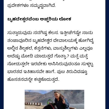
ಪ್ರದೇಶಗಳೂ ಸಮೃದ್ಧವಾಗಿವೆ.
ಬೃಹದೇಶ್ವರವೆಂಬ ಅಚ್ಚರಿಯ ಲೋಕ
ಸುತ್ತಾಡುವುದು ನನಗಿಷ್ಟ ಕೆಲಸ. ಇತ್ತೀಚೆಗಷ್ಟೇ ನಾನು
ತಂಜಾವೂರಿನ ಬೃಹದೇಶ್ವರ ದೇವಾಲಯಕ್ಕೆ ಹೋಗಿದ್ದೆ.
ಅಲ್ಲಿನ ಶಿಲ್ಪಕಲೆ, ಕೆತ್ತನೆಗಳು, ವಾಸ್ತುಶಿಲ್ಪಗಳು ಎಲ್ಲವೂ
ಅದೆಷ್ಟು ಮೋಡಿ ಮಾಡುತ್ತದೆ ಗೊತ್ತಾ..? ಮತ್ತೆ ಮತ್ತೆ
ನೋಡುತ್ತಲೇ ಇರಬೇಕು ಅನಿಸಿರುವುದಂತೂ ಸುಳ್ಳಲ್ಲ.
ಭಾರತದ ಇತಿಹಾಸವೇ ಹಾಗೆ.. ಪುಟ ತಿರುವಿದಷ್ಟೂ
ಹೊಸತನವನ್ನೇ ಕಟ್ಟಿಕೊಡುತ್ತದೆ..