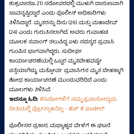
ಶುಕ್ರವಾರ(ಜ.21) ಸರೋವರದಲ್ಲಿ ಮುಳುಗಿ ದಾರುಣವಾಗಿ
ಸಾವನ್ನಪ್ಪಿದ್ದಾರೆ ಎಂದು ಪೊಲೀಸ್ ಅಧಿಕಾರಿಗಳು
ತಿಳಿಸಿದ್ದಾರೆ. ಮೃತರನ್ನು ದಿನು (26) ಮತ್ತು ಮಹಾದೇವ್
(24) ಎಂದು ಗುರುತಿಸಲಾಗಿದೆ. ಅವರು ಗುವಾಹಟಿ
ಮೂಲಕ ತವಾಂಗ್ ತಲುಪಿದ್ದ ಏಳು ಸದಸ್ಯರ ಪ್ರವಾಸಿ
ಗುಂಪಿನ ಭಾಗವಾಗಿದ್ದರು. ಸುದೀರ್ಘ
ಕಾರ್ಯಾಚರಣೆಯಲ್ಲಿ ಒಬ್ಬರ ಮೃತದೇಹವಷ್ಟೇ
ಪತ್ತೆಯಾಗಿದ್ದು, ಮತ್ತೋರ್ವ ಪ್ರವಾಸಿಗನ ಮೃತ ದೇಹಕ್ಕಾಗಿ
ಶೋಧ ಕಾರ್ಯಾಚರಣೆ ಮುಂದುವರಿದಿದೆ ಎಂದು
ಮೂಲಗಳು ತಿಳಿಸಿವೆ.
ಇದನ್ನೂ ಓದಿ:
ಕೆಸಿನೋಗಳಿಗೆ ನಮ್ಮ ಪ್ರವಾಸೋದ್ಯಮ
ನೀತಿಯಲ್ಲಿ ಪ್ರೋತ್ಸಾಹವಿಲ್ಲ - ಹೆಚ್‌ ಕೆ ಪಾಟೀಲ್
ಪೊಲೀಸರ ಪ್ರಕಾರ, ಮಧ್ಯಾಹ್ನದ ವೇಳೆಗೆ ಈ ಘಟನೆ