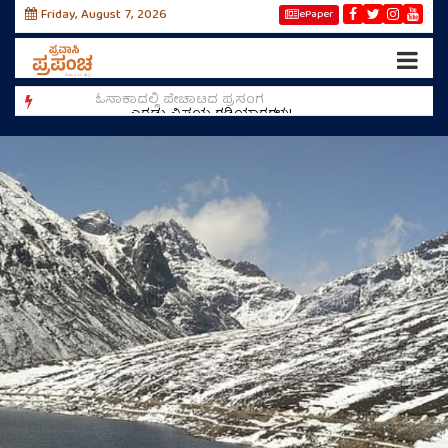
Friday, August 7, 2026
ePaper
ರೀಲ
ಓಸಾಕಾದಲ್ಲಿ ಪೇಚಾಟದ ಪ್ರಸಂಗ
ಎರಡು ವಿಸ್ಮಯ ಗಡಿಯಾರಗಳು!