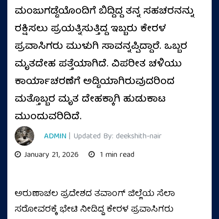
ಮಂಜುಗಡ್ಡೆಯೊಂದಿಗೆ ಬಿದ್ದಿದ್ದ ತನ್ನ ಸಹಚರನನ್ನು
ರಕ್ಷಿಸಲು ಪ್ರಯತ್ನಿಸುತ್ತಿದ್ದ ಇಬ್ಬರು ಕೇರಳ
ಪ್ರವಾಸಿಗರು ಮುಳುಗಿ ಸಾವನ್ನಪ್ಪಿದ್ದಾರೆ. ಒಬ್ಬರ
ಮೃತದೇಹ ಪತ್ತೆಯಾಗಿದೆ. ವಿಪರೀತ ಚಳಿಯು
ಕಾರ್ಯಾಚರಣೆಗೆ ಅಡ್ಡಿಯಾಗಿರುವುದರಿಂದ
ಮತ್ತೊಬ್ಬರ ಮೃತ ದೇಹಕ್ಕಾಗಿ ಹುಡುಕಾಟ
ಮುಂದುವರಿದಿದೆ.
ADMIN
| Updated By: deekshith-nair
January 21, 2026
1 min read
ಅರುಣಾಚಲ ಪ್ರದೇಶದ ತವಾಂಗ್ ಜಿಲ್ಲೆಯ ಸೆಲಾ
ಸರೋವರಕ್ಕೆ ಭೇಟಿ ನೀಡಿದ್ದ ಕೇರಳ ಪ್ರವಾಸಿಗರು