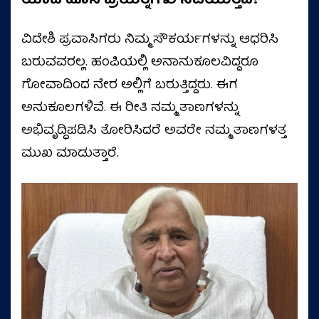
ಯಾವ ಹೊಸ ಪ್ರಯತ್ನಗಳು ನಡೆಯುತ್ತಿವೆ?
ವಿದೇಶಿ ಪ್ರವಾಸಿಗರು ನಿಮ್ಮ ಸೌಕರ್ಯಗಳನ್ನು ಆಧರಿಸಿ
ಬರುವವರಲ್ಲ. ಹಂಪಿಯಲ್ಲಿ ಅನಾನುಕೂಲವಿದ್ದರೂ
ಗೋವಾದಿಂದ ನೇರ ಅಲ್ಲಿಗೆ ಬರುತ್ತಿದ್ದರು. ಈಗ
ಅನುಕೂಲಗಳಿವೆ. ಈ ರೀತಿ ನಮ್ಮ ತಾಣಗಳನ್ನು
ಅಭಿವೃದ್ಧಿಪಡಿಸಿ ತೋರಿಸಿದರೆ ಅವರೇ ನಮ್ಮ ತಾಣಗಳತ್ತ
ಮುಖ ಮಾಡುತ್ತಾರೆ.