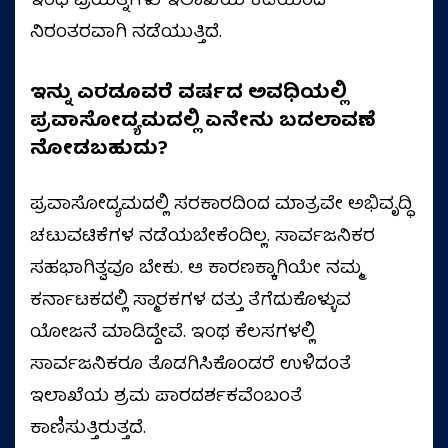
ಇಂಥ ಪ್ರಯತ್ನಗಳು ಇಲಾಖೆಯ ಕಡೆಯಿಂದ
ನಿರಂತರವಾಗಿ ನಡೆಯುತ್ತಿದೆ.
ಇನ್ನು ಎರಡೂವರೆ ವರ್ಷದ ಅವಧಿಯಲ್ಲಿ
ಪ್ರವಾಸೋದ್ಯಮದಲ್ಲಿ ಏನೇನು ಬದಲಾವಣೆ
ನೋಡಬಹುದು?
ಪ್ರವಾಸೋದ್ಯಮದಲ್ಲಿ ಸರಕಾರದಿಂದ ಮಾತ್ರವೇ ಅಭಿವೃದ್ಧಿ
ಚಟುವಟಿಕೆಗಳ ನಡೆಯಬೇಕೆಂದಿಲ್ಲ. ಸಾರ್ವಜನಿಕರ
ಸಹಭಾಗಿತ್ವವೂ ಬೇಕು. ಆ ಕಾರಣಕ್ಕಾಗಿಯೇ ನಮ್ಮ
ಕರ್ನಾಟಕದಲ್ಲಿ ಸ್ಮಾರಕಗಳ ದತ್ತು ತೆಗೆದುಕೊಳ್ಳುವ
ಯೋಜನೆ ಮಾಡಿದ್ದೇವೆ. ಇಂಥ ಕೆಲಸಗಳಲ್ಲಿ
ಸಾರ್ವಜನಿಕರೂ ತೊಡಗಿಸಿಕೊಂಡರೆ ಉಳಿದಂತೆ
ಇಲಾಖೆಯ ಶ್ರಮ ಪಾರದರ್ಶಕವೆಂಬಂತೆ
ಕಾಣಿಸುತ್ತಿರುತ್ತದೆ.