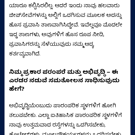
ಯಾರೂ ಕಲ್ಪಿಸಿರಲಿಲ್ಲ. ಆದರೆ ಇಂದು ನಾವು ಹಲವಾರು
ಜೀಪ್‌ಸೇವೆಗಳನ್ನು ಅಲ್ಲಿಗೆ ಒದಗಿಸುವ ಮೂಲಕ ಅದನ್ನು
ಹೊಸ ಪ್ರವಾಸಿ ತಾಣವಾಗಿಸಿದ್ದೇವೆ. ಇವೆಲ್ಲವೂ ಮೊದಲೇ
ಇದ್ದ ತಾಣಗಳು, ಅವುಗಳಿಗೆ ಹೊಸ ರೂಪ ನೀಡಿ,
ಪ್ರವಾಸಿಗರನ್ನು ಸೆಳೆಯುವುದು ನಮ್ಮ ಆದ್ಯ
ಕರ್ತವ್ಯವಾಗಿದೆ.
ನಿಮ್ಮ ಪ್ರಕಾರ ಪರಂಪರೆ ಮತ್ತು ಅಭಿವೃದ್ಧಿ – ಈ
ಎರಡರ ನಡುವೆ ಸಮತೋಲನ ಸಾಧಿಸುವುದು
ಹೇಗೆ?
ಅಭಿವೃದ್ಧಿಯೆಂಬುದು ಪಾರಂಪರಿಕ ಸ್ಥಳಗಳಿಗೆ ಹೋಗಿ
ತಲುಪಬೇಕು. ಎಲ್ಲಾ ಐತಿಹಾಸಿಕ ಪಾರಂಪರಿಕ ಸ್ಥಳಗಳಿಗೆ
ನಾವು ಉತ್ತಮವಾದ ರಸ್ತೆಗಳನ್ನು ಒದಗಿಸಬೇಕು,