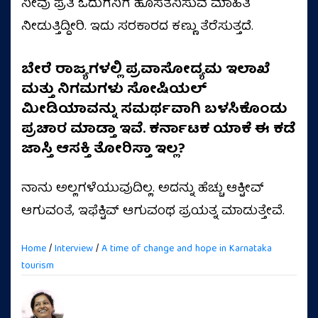
ನೀವು ಪ್ರತಿ ಓದುಗನಿಗೆ ಹೊಸತೆನಿಸುವ ಮಾಹಿತಿ
ನೀಡುತ್ತಿದ್ದೀರಿ. ಇದು ಸರಕಾರದ ಕಣ್ಣು ತೆರೆಸುತ್ತದೆ.
ಬೇರೆ ರಾಜ್ಯಗಳಲ್ಲಿ ಪ್ರವಾಸೋದ್ಯಮ ಇಲಾಖೆ
ಮತ್ತು ನಿಗಮಗಳು ಸೋಷಿಯಲ್
ಮೀಡಿಯಾವನ್ನು ಸಮರ್ಥವಾಗಿ ಬಳಸಿಕೊಂಡು
ಪ್ರಚಾರ ಮಾಡ್ತಾ ಇವೆ. ಕರ್ನಾಟಕ ಯಾಕೆ ಈ ಕಡೆ
ಜಾಸ್ತಿ ಆಸಕ್ತಿ ತೋರಿಸ್ತಾ ಇಲ್ಲ?
ನಾನು ಅಲ್ಲಗಳೆಯುವುದಿಲ್ಲ. ಅದನ್ನು ಹೆಚ್ಚು ಆಕ್ಟೀವ್‌
ಆಗುವಂತೆ, ಇಫೆಕ್ಟಿವ್‌ ಆಗುವಂಥ ಪ್ರಯತ್ನ ಮಾಡುತ್ತೇವೆ.
Home
/
Interview
/
A time of change and hope in Karnataka
tourism