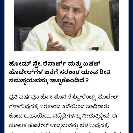
ಹೋಮ್ ಸ್ಟೇ, ರೆಸಾರ್ಟ್ ಮತ್ತು ಬಜೆಟ್
ಹೊಟೇಲ್‌ಗಳ ಜತೆಗೆ ಸರಕಾರ ಯಾವ ರೀತಿ
ಸಮನ್ವಯವನ್ನು ಇಟ್ಟುಕೊಂಡಿದೆ ?
ಪ್ರತಿ ವರ್ಷವೂ ಹೊಸ ಹೊಸ ರೆಸ್ಟೋರೆಂಟ್ಸ್‌, ಹೊಟೇಲ್‌
ಗಳಾಗುವುದಕ್ಕೆ ಸರಕಾರದ ಕಡೆಯಿಂದ ಸಾವಿರಾರು
ಕೋಟಿ ರುಪಾಯಿಯ ಸಬ್ಸಿಡಿಗಳನ್ನು ನೀಡುತ್ತಿದ್ದೇವೆ. ಈ
ಮೂಲಕ ಹೊಟೇಲ್‌ ಉದ್ಯಮವನ್ನು ಬೆಳೆಸುವುದಕ್ಕೆ,