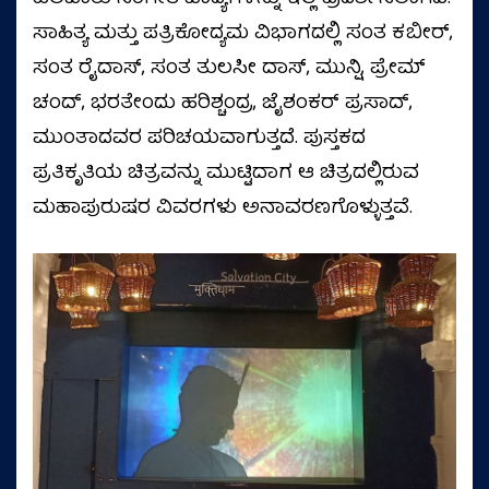
ಸಾಹಿತ್ಯ ಮತ್ತು ಪತ್ರಿಕೋದ್ಯಮ ವಿಭಾಗದಲ್ಲಿ ಸಂತ ಕಬೀರ್,
ಸಂತ ರೈದಾಸ್, ಸಂತ ತುಲಸೀ ದಾಸ್, ಮುನ್ಷಿ, ಪ್ರೇಮ್
ಚಂದ್, ಭರತೇಂದು ಹರಿಶ್ಚಂದ್ರ, ಜೈಶಂಕರ್ ಪ್ರಸಾದ್,
ಮುಂತಾದವರ ಪರಿಚಯವಾಗುತ್ತದೆ. ಪುಸ್ತಕದ
ಪ್ರತಿಕೃತಿಯ ಚಿತ್ರವನ್ನು ಮುಟ್ಟಿದಾಗ ಆ ಚಿತ್ರದಲ್ಲಿರುವ
ಮಹಾಪುರುಷರ ವಿವರಗಳು ಅನಾವರಣಗೊಳ್ಳುತ್ತವೆ.