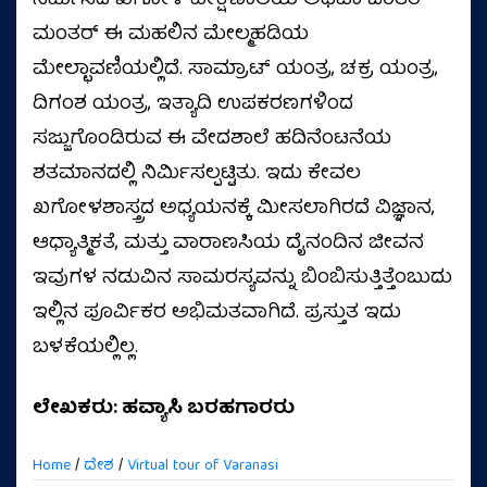
ನಿರ್ಮಿಸಿದ ಖಗೋಳ ವೀಕ್ಷಣಾಲಯ ಅಥವಾ ಜಂತರ್
ಮಂತರ್ ಈ ಮಹಲಿನ ಮೇಲ್ಮಹಡಿಯ
ಮೇಲ್ಛಾವಣಿಯಲ್ಲಿದೆ. ಸಾಮ್ರಾಟ್ ಯಂತ್ರ, ಚಕ್ರ ಯಂತ್ರ,
ದಿಗಂಶ ಯಂತ್ರ, ಇತ್ಯಾದಿ ಉಪಕರಣಗಳಿಂದ
ಸಜ್ಜುಗೊಂಡಿರುವ ಈ ವೇದಶಾಲೆ ಹದಿನೆಂಟನೆಯ
ಶತಮಾನದಲ್ಲಿ ನಿರ್ಮಿಸಲ್ಪಟ್ಟಿತು. ಇದು ಕೇವಲ
ಖಗೋಳಶಾಸ್ತ್ರದ ಅಧ್ಯಯನಕ್ಕೆ ಮೀಸಲಾಗಿರದೆ ವಿಜ್ಞಾನ,
ಆಧ್ಯಾತ್ಮಿಕತೆ, ಮತ್ತು ವಾರಾಣಸಿಯ ದೈನಂದಿನ ಜೀವನ
ಇವುಗಳ ನಡುವಿನ ಸಾಮರಸ್ಯವನ್ನು ಬಿಂಬಿಸುತ್ತಿತ್ತೆಂಬುದು
ಇಲ್ಲಿನ ಪೂರ್ವಿಕರ ಅಭಿಮತವಾಗಿದೆ. ಪ್ರಸ್ತುತ ಇದು
ಬಳಕೆಯಲ್ಲಿಲ್ಲ.
ಲೇಖಕರು: ಹವ್ಯಾಸಿ ಬರಹಗಾರರು
Home
/
ದೇಶ
/
Virtual tour of Varanasi