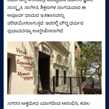
ವಿಭಾಗದಲ್ಲಿ ಚಲನಚಿತ್ರ ಮಾಧ್ಯಮದ ಮೂಲಕ ಜ್ಞಾನ,
ಸಂಸ್ಕೃತಿ, ಸಂಗೀತ, ಶಿಕ್ಷಣಗಳ ಸಂಗಮವಾದ ಈ
ಅಪೂರ್ವ ಧಾಮದ ಇತಿಹಾಸವನ್ನು
ಪರಿಚಯಿಸಲಾಗುತ್ತದೆ. ಇದರಲ್ಲಿ ಬೌದ್ಧ ಧರ್ಮದ
ಪ್ರಭಾವವನ್ನೂ ಉಲ್ಲೇಖಿಸಲಾಗಿದೆ.
ಸಗರನ ಅಶ್ವಮೇಧ ಯಾಗದಿಂದ ಆರಂಭಿಸಿ, ಕಪಿಲ