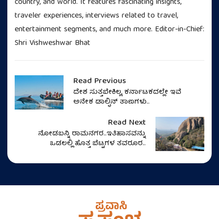
country, and world. It features fascinating insights,
traveler experiences, interviews related to travel,
entertainment segments, and much more. Editor-in-Chief:
Shri Vishweshwar Bhat
Read Previous
ದೇಶ ಸುತ್ತಬೇಕಿಲ್ಲ, ಕರ್ನಾಟಕದಲ್ಲೇ ಇವೆ
ಅನೇಕ ಡಾಲ್ಫಿನ್‌ ತಾಣಗಳು..
Read Next
ನೋಡಬನ್ನಿ ರಾಮನಗರ..ಇತಿಹಾಸವನ್ನು
ಒಡಲಲ್ಲಿ ಹೊತ್ತ ಬೆಟ್ಟಗಳ ತವರೂರ..