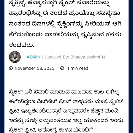
ಸೈಕ್ಲಿಸ್ಟ್‌. ಹವ್ಯಾಸಕ್ಕಾಗಿ ಸೈಕಲ್‌ ಸವಾರಿಯನ್ನು
ಪ್ರಾರಂಭಿಸಿದ್ದ ಈ ತಂಡದ ಪ್ರತಿಯೊಬ್ಬ ಸದಸ್ಯನೂ
ನಂತರದ ದಿನಗಳಲ್ಲಿ ಸೈಕ್ಲಿಂಗ್‌ನ್ನು ಸೀರಿಯಸ್‌ ಆಗಿ
ತೆಗೆದುಕೊಂಡು ದಾಖಲೆಯನ್ನು ಸೃಷ್ಟಿಸುವ ಕನಸು
ಕಂಡವರು.
ADMIN
| Updated By: Bhagyalakshmi-N
November 08, 2025
1 min read
ಸೈಕಲ್‌ ಏರಿ ಸವಾರಿ ಮಾಡುವ ಮಜವಾದ ಕಾಲ ಈಗಿಲ್ಲ.
ಈಗೇನಿದ್ದರೂ ಫಿಟ್‌ನೆಟ್‌ ಕ್ರೇಜ್‌ ಉಳ್ಳವರು ಮಾತ್ರ ಸೈಕಲ್‌
ಪ್ರೀತಿ ಇಟ್ಟುಕೊಂಡಿರುತ್ತಾರೆ ಎನ್ನುವವರೇ ಹೆಚ್ಚಿನ ಮಂದಿ.
ಇದನ್ನು ಸುಳ್ಳು ಎನ್ನುವಂತೆಯೂ ಇಲ್ಲ. ಯಾಕೆಂದರೆ ಇಂದು
ಸೈಕಲ್‌ ಪ್ರೀತಿ, ಅರೋಗ್ಯ ಕಾಳಜಿಯೊಂದಿಗೆ