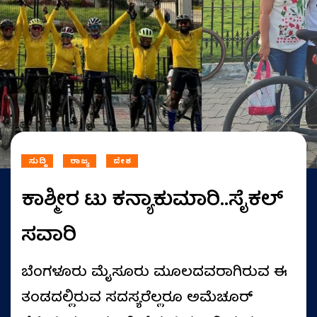
ಸುದ್ದಿ
ರಾಜ್ಯ
ದೇಶ
ಕಾಶ್ಮೀರ ಟು ಕನ್ಯಾಕುಮಾರಿ..ಸೈಕಲ್‌
ಸವಾರಿ
ಬೆಂಗಳೂರು ಮೈಸೂರು ಮೂಲದವರಾಗಿರುವ ಈ
ತಂಡದಲ್ಲಿರುವ ಸದಸ್ಯರೆಲ್ಲರೂ ಅಮೆಚೂರ್‌