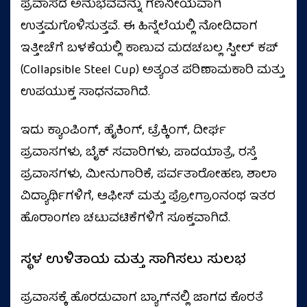
ಪ್ರವಾಸದ ಅನುಭವವನ್ನು ಗಣನೀಯವಾಗಿ
ಉತ್ತಮಗೊಳಿಸುತ್ತವೆ. ಈ ಹಿನ್ನೆಲೆಯಲ್ಲಿ ನೋಡಿದಾಗ
ಇತ್ತೀಚೆಗೆ ಬಳಕೆಯಲ್ಲಿ ಕಾಣುವ ಮಡಚಬಲ್ಲ ಸ್ಟೀಲ್ ಕಪ್
(Collapsible Steel Cup) ಅತ್ಯಂತ ಪರಿಣಾಮಕಾರಿ ಮತ್ತು
ಉಪಯುಕ್ತ ಸಾಧನವಾಗಿದೆ.
ಇದು ಕ್ಯಾಂಪಿಂಗ್, ಹೈಕಿಂಗ್, ಟ್ರೆಕ್ಕಿಂಗ್, ದೀರ್ಘ
ಪ್ರವಾಸಗಳು, ಬೈಕ್ ಸವಾರಿಗಳು, ಪಾದಯಾತ್ರೆ, ರಸ್ತೆ
ಪ್ರವಾಸಗಳು, ಮೀನುಗಾರಿಕೆ, ಪರ್ವತಾರೋಹಣ, ಶಾಲಾ
ವಿದ್ಯಾರ್ಥಿಗಳಿಗೆ, ಆಫೀಸ್‌ ಮತ್ತು ಪ್ರೋಗ್ರಾಂನಂಥ ಇತರ
ಹೊರಾಂಗಣ ಚಟುವಟಿಕೆಗಳಿಗೆ ಸೂಕ್ತವಾಗಿದೆ.
ಸ್ಥಳ ಉಳಿತಾಯ ಮತ್ತು ಸಾಗಿಸಲು ಸುಲಭ
ಪ್ರವಾಸಕ್ಕೆ ಹೊರಡುವಾಗ ಬ್ಯಾಗ್‌ನಲ್ಲಿ ಜಾಗದ ಕೊರತೆ