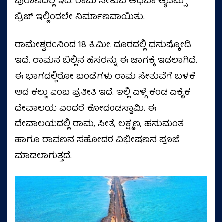
ಪುರಾಣದಲ್ಲಿ ಇದೆ. ರಾಮ ಸೇತುವೆ ಅಥವಾ ಆ್ಯಡಮ್ಸ್
ಬ್ರಿಜ್ ಇಲ್ಲಿಂದಲೇ ನಿರ್ಮಾಣವಾಯಿತು.
ರಾಮೇಶ್ವರಂನಿಂದ 18 ಕಿ.ಮೀ. ದೂರದಲ್ಲಿ ಧನುಷ್ಕೋಡಿ
ಇದೆ. ರಾಮನ ಬಿಲ್ಲಿನ ಹೆಸರನ್ನು ಈ ಜಾಗಕ್ಕೆ ಇಡಲಾಗಿದೆ.
ಈ ಭಾಗದಲ್ಲಿರೋ ಬಂಡೆಗಳು ರಾಮ ಸೇತುವೆಗೆ ಬಳಕೆ
ಆದ ಕಲ್ಲು ಎಂಬ ಪ್ರತೀತಿ ಇದೆ. ಇಲ್ಲಿ ಏಳ್ಗೆ ಕಂಡ ಏಕೈಕ
ದೇವಾಲಯ ಎಂದರೆ ಕೋದಂಡಸ್ವಾಮಿ. ಈ
ದೇವಾಲಯದಲ್ಲಿ ರಾಮ, ಸೀತೆ, ಲಕ್ಷ್ಮಣ, ಹನುಮಂತ
ಹಾಗೂ ರಾವಣನ ಸಹೋದರ ವಿಭೀಷಣನ ಪೂಜೆ
ಮಾಡಲಾಗುತ್ತದೆ.