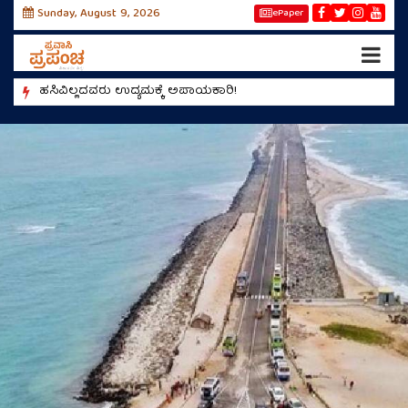
Sunday, August 9, 2026
ePaper
!
ಹಸಿವಿಲ್ಲದವರು ಉದ್ಯಮಕ್ಕೆ ಅಪಾಯಕಾರಿ!
ಮಿಯಾಂವ