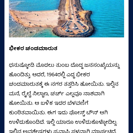
ಭೀಕರ ಚಂಡಮಾರುತ
ಧನುಷ್ಕೋಡಿ ಮೊದಲು ತುಂಬ ದೊಡ್ಡ ಜನಸಂಖ್ಯೆಯನ್ನು
ಹೊಂದಿತ್ತು. ಆದರೆ, 1964ರಲ್ಲಿ ಎದ್ದ ಭೀಕರ
ಚಂಡಮಾರುತಕ್ಕೆ ಈ ನಗರ ತತ್ತರಿಸಿ ಹೋಯಿತು. ಇಲ್ಲಿನ
ಮನೆ, ರೈಲ್ವೆ ನಿಲ್ದಾಣ, ಚರ್ಚ್ ಎಲ್ಲವೂ ನಾಶವಾಗಿ
ಹೋಯಿತು. ಆ ಬಳಿಕ ಇದರ ಬೆಳವಣಿಗೆ
ಕುಂಠಿತವಾಯಿತು. ಈಗ ಇದು ಘೋಸ್ಟ್​ ಟೌನ್ ಆಗಿ
ಉಳಿದುಕೊಂಡಿದೆ. ಇಲ್ಲಿ ಯಾರೂ ಉಳಿದುಕೊಳ್ಳೋದಿಲ್ಲ.
ಇಲ್ಲಿನ ಅವಶೇಷಗಳು ಪ್ರವಾಸಿ ಸ್ಥಳವಾಗಿ ಮಾರ್ಪಟ್ಟಿದೆ.