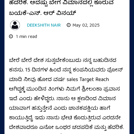
ಹೆದರಿಕೆ. ಆದಷ್ಟು ಬೇಗ ವಿಮಾನದಲ್ಲಿ ಕೂರುವ
ಬಯಕೆ-ಎನ್‌. ಆರ್‌ ವಿನಯ್
DEEKSHITH NAIR
May 02, 2025
1 min read
ಬೇರೆ ಬೇರೆ ದೇಶ ಸುತ್ತಬೇಕೆಂಬುದು ನನ್ನ ಬಹುದಿನದ
ಕನಸು. 15 ದಿನಗಳ ಹಿಂದೆ ನನ್ನ ಕಂಪನಿಯವರು ಫೋನ್
ಮಾಡಿ ನೀವು ಹೋದ ವರ್ಷ sales Target Reach
ಆಗಿದ್ದಕ್ಕೆ ಮುಂದಿನ ತಿಂಗಳು ನಿಮಗೆ ಶ್ರೀಲಂಕಾ ಪ್ರವಾಸ
ಇದೆ ಎಂದು ಹೇಳಿದ್ದರು. ನಾನು ಆ ಕ್ಷಣದಿಂದ ವಿಮಾನ
ಯಾವಾಗ ಹತ್ತುತ್ತೇನೆ ಎಂದು ಚಾತಕಪಕ್ಷಿಯ ಹಾಗೆ
ಕಾಯುತ್ತಿದ್ದೆ. ಇದು ನಾನು ಭೇಟಿ ಕೊಡುತ್ತಿರುವ ಎರಡನೇ
ದೇಶವಾದರೂ ಏನೋ ಒಂಥರ ಚಡಪಡಿಕೆ ಮತ್ತು ಹೆದರಿಕೆ.