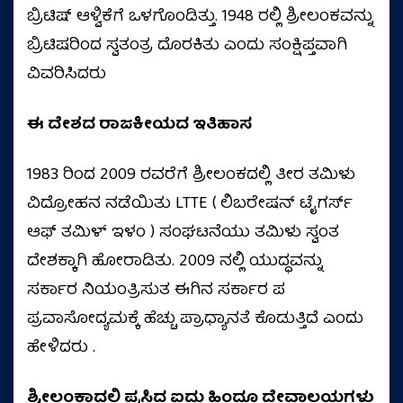
ಬ್ರಿಟಿಷ್ ಆಳ್ವಿಕೆಗೆ ಒಳಗೊಂಡಿತ್ತು. 1948 ರಲ್ಲಿ ಶ್ರೀಲಂಕವನ್ನು
ಬ್ರಿಟಿಷರಿಂದ ಸ್ವತಂತ್ರ ದೊರಕಿತು ಎಂದು ಸಂಕ್ಷಿಪ್ತವಾಗಿ
ವಿವರಿಸಿದರು
ಈ ದೇಶದ ರಾಜಕೀಯದ ಇತಿಹಾಸ
1983 ರಿಂದ 2009 ರವರೆಗೆ ಶ್ರೀಲಂಕದಲ್ಲಿ ತೀರ ತಮಿಳು
ವಿದ್ರೋಹನ ನಡೆಯಿತು LTTE ( ಲಿಬರೇಷನ್ ಟೈಗರ್ಸ್
ಆಫ್ ತಮಿಳ್ ಇಳಂ ) ಸಂಘಟನೆಯು ತಮಿಳು ಸ್ವಂತ
ದೇಶಕ್ಕಾಗಿ ಹೋರಾಡಿತು. 2009 ನಲ್ಲಿ ಯುದ್ಧವನ್ನು
ಸರ್ಕಾರ ನಿಯಂತ್ರಿಸುತ ಈಗಿನ ಸರ್ಕಾರ ಪ
ಪ್ರವಾಸೋದ್ಯಮಕ್ಕೆ ಹೆಚ್ಚು ಪ್ರಾಧ್ಯಾನತೆ ಕೊಡುತ್ತಿದೆ ಎಂದು
ಹೇಳಿದರು .
ಶ್ರೀಲಂಕಾದಲ್ಲಿ ಪ್ರಸಿದ್ಧ ಐದು ಹಿಂದೂ ದೇವಾಲಯಗಳು