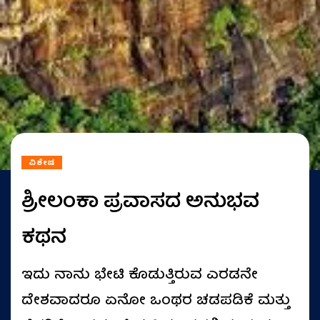
ವಿಶೇಷ
ಶ್ರೀಲಂಕಾ ಪ್ರವಾಸದ ಅನುಭವ
ಕಥನ
ಇದು ನಾನು ಭೇಟಿ ಕೊಡುತ್ತಿರುವ ಎರಡನೇ
ದೇಶವಾದರೂ ಏನೋ ಒಂಥರ ಚಡಪಡಿಕೆ ಮತ್ತು