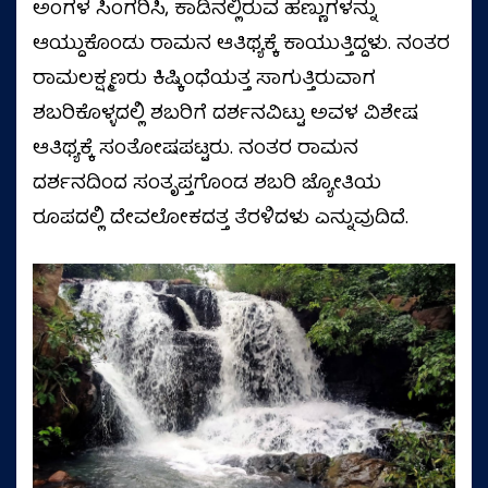
ಅಂಗಳ ಸಿಂಗರಿಸಿ, ಕಾಡಿನಲ್ಲಿರುವ ಹಣ್ಣುಗಳನ್ನು
ಆಯ್ದುಕೊಂಡು ರಾಮನ ಆತಿಥ್ಯಕ್ಕೆ ಕಾಯುತ್ತಿದ್ದಳು. ನಂತರ
ರಾಮಲಕ್ಷ್ಮಣರು ಕಿಷ್ಕಿಂಧೆಯತ್ತ ಸಾಗುತ್ತಿರುವಾಗ
ಶಬರಿಕೊಳ್ಳದಲ್ಲಿ ಶಬರಿಗೆ ದರ್ಶನವಿಟ್ಟು ಅವಳ ವಿಶೇಷ
ಆತಿಥ್ಯಕ್ಕೆ ಸಂತೋಷಪಟ್ಟರು. ನಂತರ ರಾಮನ
ದರ್ಶನದಿಂದ ಸಂತೃಪ್ತಗೊಂಡ ಶಬರಿ ಜ್ಯೋತಿಯ
ರೂಪದಲ್ಲಿ ದೇವಲೋಕದತ್ತ ತೆರಳಿದಳು ಎನ್ನುವುದಿದೆ.