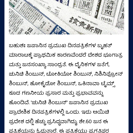
ಬಹುಶಃ ಜಪಾನಿನ ಪ್ರಮುಖ ದಿನಪತ್ರಿಕೆಗಳ ಬೃಹತ್
ಮಾರಾಟಕ್ಕೆ ಪ್ರಾಥಮಿಕ ಕಾರಣವೆಂದರೆ ದೇಶದ ಭೂಗಾತ್ರ
ಮತ್ತು ಜನಸಂಖ್ಯಾ ಸಾಂದ್ರತೆ. ಈ ದೈನಿಕಗಳ ಜತೆಗೆ,
ಚುನಿಚಿ ಶಿಂಬುನ್, ಟೋಕಿಯೋ ಶಿಂಬುನ್, ನಿಶಿನಿಪ್ರೋನ್
ಶಿಂಬುನ್, ಹೋಕೈಡೋ ಶಿಂಬುನ್, ಒಕಿನಾವಾ ಟೈಮ್ಸ್
ಕೂಡ ಗಣನೀಯ ಪ್ರಸಾರ ಮತ್ತು ಪ್ರಭಾವವನ್ನು
ಹೊಂದಿವೆ. 'ಚುನಿಚಿ ಶಿಂಬುನ್' ಜಪಾನಿನ ಪ್ರಮುಖ
ಪ್ರಾದೇಶಿಕ ದಿನಪತ್ರಿಕೆಗಳಲ್ಲಿ ಒಂದು. ಇದು ಆಯಿಚಿ
ಪ್ರದೇಶ ದಲ್ಲಿ ಹೆಚ್ಚು ಪ್ರಸಿದ್ಧವಾಗಿದ್ದು, ಶೇ.60 ಜನ ಈ
ಪತ್ರಿಕೆಯನ್ನು ಓದುತ್ತಾರೆ. ಈ ಪತ್ರಿಕೆಯು ಪ್ರಗತಿಪರ