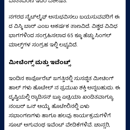
ವಾತಾವರಣ ಇದರ ವಿಶೇಷತೆ.
ನಗರದ ನೈಟ್‌ಲೈಫ್ ಅನುಭವಿಸಲು ಬಯಸುವವರಿಗೆ ಈ
ದ ವಿಸ್ಕಿ ಬಾರ್ ಎಂಬ ಆಕರ್ಷಕ ತಾಣವಿದೆ. ವಿಶ್ವದ ವಿವಿಧ
ಭಾಗಗಳಿಂದ ಸಂಗ್ರಹಿಸಲಾದ 65 ಕ್ಕೂ ಹೆಚ್ಚು ಸಿಂಗಲ್
ಮಾಲ್ಟ್‌ಗಳ ಸಂಗ್ರಹ ಇಲ್ಲಿ ಲಭ್ಯವಿದೆ.
ಮೀಟಿಂಗ್ಸ್ ಮತ್ತು ಇವೆಂಟ್ಸ್
ಇಂದಿನ ಕಾರ್ಪೊರೆಟ್ ಜಗತ್ತಿನಲ್ಲಿ ಸುಸಜ್ಜಿತ ಮೀಟಿಂಗ್
ಹಾಲ್ ಗಳು ಹೊಟೇಲ್ ನ ಪ್ರಮುಖ ಶಕ್ತಿ ಅನ್ನಬಹುದು. ಈ
ದೃಷ್ಟಿಯಲ್ಲಿ ರ‍್ಯಾಡಿಸನ್ ಬ್ಲೂ ಏಟ್ರಿಯಾ ಖಂಡಿತವಾಗ್ಯೂ
ನಂಬರ್ ಒನ್ ಆಯ್ಕೆ. ಹೊಟೇಲಿನಲ್ಲಿ ಏಳು
ಸಭಾಂಗಣಗಳು ಹಾಗೂ ಹಲವು ಕಾರ್ಯಕ್ರಮಗಳಿಗೆ
ಸೂಟ್ ಆಗುವಂಥ ಇವೆಂಟ್ ವೇದಿಕೆಗಳಿವೆ. ಚಾನ್ಸರಿ,