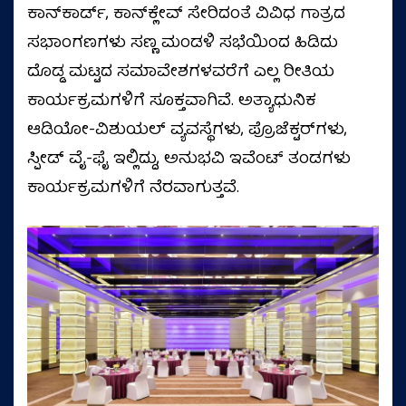
ಕಾನ್‌ಕಾರ್ಡ್, ಕಾನ್‌ಕ್ಲೇವ್ ಸೇರಿದಂತೆ ವಿವಿಧ ಗಾತ್ರದ
ಸಭಾಂಗಣಗಳು ಸಣ್ಣ ಮಂಡಳಿ ಸಭೆಯಿಂದ ಹಿಡಿದು
ದೊಡ್ಡ ಮಟ್ಟದ ಸಮಾವೇಶಗಳವರೆಗೆ ಎಲ್ಲ ರೀತಿಯ
ಕಾರ್ಯಕ್ರಮಗಳಿಗೆ ಸೂಕ್ತವಾಗಿವೆ. ಅತ್ಯಾಧುನಿಕ
ಆಡಿಯೋ-ವಿಶುಯಲ್ ವ್ಯವಸ್ಥೆಗಳು, ಪ್ರೊಜೆಕ್ಟರ್‌ಗಳು,
ಸ್ಪೀಡ್‌ ವೈ-ಫೈ ಇಲ್ಲಿದ್ದು, ಅನುಭವಿ ಇವೆಂಟ್ ತಂಡಗಳು
ಕಾರ್ಯಕ್ರಮಗಳಿಗೆ ನೆರವಾಗುತ್ತವೆ.