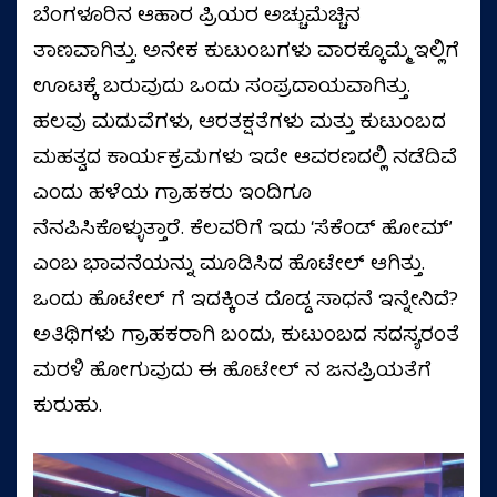
ಬೆಂಗಳೂರಿನ ಆಹಾರ ಪ್ರಿಯರ ಅಚ್ಚುಮೆಚ್ಚಿನ
ತಾಣವಾಗಿತ್ತು. ಅನೇಕ ಕುಟುಂಬಗಳು ವಾರಕ್ಕೊಮ್ಮೆ ಇಲ್ಲಿಗೆ
ಊಟಕ್ಕೆ ಬರುವುದು ಒಂದು ಸಂಪ್ರದಾಯವಾಗಿತ್ತು.
ಹಲವು ಮದುವೆಗಳು, ಆರತಕ್ಷತೆಗಳು ಮತ್ತು ಕುಟುಂಬದ
ಮಹತ್ವದ ಕಾರ್ಯಕ್ರಮಗಳು ಇದೇ ಆವರಣದಲ್ಲಿ ನಡೆದಿವೆ
ಎಂದು ಹಳೆಯ ಗ್ರಾಹಕರು ಇಂದಿಗೂ
ನೆನಪಿಸಿಕೊಳ್ಳುತ್ತಾರೆ. ಕೆಲವರಿಗೆ ಇದು ‘ಸೆಕೆಂಡ್ ಹೋಮ್’
ಎಂಬ ಭಾವನೆಯನ್ನು ಮೂಡಿಸಿದ ಹೊಟೇಲ್ ಆಗಿತ್ತು.
ಒಂದು ಹೊಟೇಲ್ ಗೆ ಇದಕ್ಕಿಂತ ದೊಡ್ಡ ಸಾಧನೆ ಇನ್ನೇನಿದೆ?
ಅತಿಥಿಗಳು ಗ್ರಾಹಕರಾಗಿ ಬಂದು, ಕುಟುಂಬದ ಸದಸ್ಯರಂತೆ
ಮರಳಿ ಹೋಗುವುದು ಈ ಹೊಟೇಲ್ ನ ಜನಪ್ರಿಯತೆಗೆ
ಕುರುಹು.