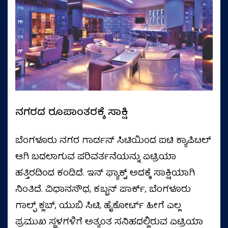
ನಗರದ ರೂಪಾಂತರಕ್ಕೆ ಸಾಕ್ಷಿ
ಬೆಂಗಳೂರು ನಗರ ಗಾರ್ಡನ್ ಸಿಟಿಯಿಂದ ಐಟಿ ಕ್ಯಾಪಿಟಲ್
ಆಗಿ ಬದಲಾಗುವ ಪರಿವರ್ತನೆಯನ್ನು ಏಟ್ರಿಯಾ
ಹತ್ತಿರದಿಂದ ಕಂಡಿದೆ. ಇನ್ ಫ್ಯಾಕ್ಟ್ ಅದಕ್ಕೆ ಸಾಕ್ಷಿಯಾಗಿ
ನಿಂತಿದೆ. ವಿಧಾನಸೌಧ, ಕಬ್ಬನ್ ಪಾರ್ಕ್, ಬೆಂಗಳೂರು
ಗಾಲ್ಫ್ ಕ್ಲಬ್, ಯುಬಿ ಸಿಟಿ, ಹೈಕೋರ್ಟ್ ಹೀಗೆ ಎಲ್ಲ
ಪ್ರಮುಖ ಸ್ಥಳಗಳಿಗೆ ಅತ್ಯಂತ ಸನಿಹದಲ್ಲಿರುವ ಏಟ್ರಿಯಾ