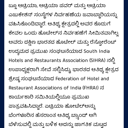
ಬ್ಲೂ ಆಟ್ರಿಯಾ, ಆಟ್ರಿಯಾ ಪವರ್ ಮತ್ತು ಆಟ್ರಿಯಾ
ಎಜುಕೇಶನ್ ಸಂಸ್ಥೆಗಳ ನಿರ್ವಹಣೆಯ ಜವಾಬ್ದಾರಿಯನ್ನು
ವಹಿಸಿಕೊಂಡಿದ್ದಾರೆ. ಆತಿಥ್ಯ ಕ್ಷೇತ್ರದಲ್ಲಿ ಅವರ ಕೊಡುಗೆ
ಕೇವಲ ಒಂದು ಹೊಟೇಲ್‌ನ ನಿರ್ವಹಣೆಗೆ ಸೀಮಿತವಾಗಿಲ್ಲ.
ಅವರು ದಕ್ಷಿಣ ಭಾರತದ ಹೊಟೇಲ್ ಮತ್ತು ರೆಸ್ಟೋರೆಂಟ್
ಉದ್ಯಮದ ಪ್ರಮುಖ ಸಂಘಟನೆಯಾದ South India
Hotels and Restaurants Association (SIHRA) ನಲ್ಲಿ
ಉಪಾಧ್ಯಕ್ಷರಾಗಿ ಸೇವೆ ಸಲ್ಲಿಸಿದ್ದು, ಭಾರತದ ಆತಿಥ್ಯ ಕ್ಷೇತ್ರದ
ಶ್ರೇಷ್ಠ ಸಂಘಟನೆಯಾದ Federation of Hotel and
Restaurant Associations of India (FHRAI) ನ
ಕಾರ್ಯಕಾರಿ ಸಮಿತಿಯಲ್ಲಿಯೂ ಪ್ರಮುಖ
ಪಾತ್ರವಹಿಸಿದ್ದಾರೆ. ಏಟ್ರಿಯಾ ಹೋಟೆಲ್ಅನ್ನು
ಬೆಂಗಳೂರಿನ ಹೆಸರಾಂತ ಆತಿಥ್ಯ ಬ್ರ್ಯಾಂಡ್ ಆಗಿ
ಬೆಳೆಸುವಲ್ಲಿ ಮತ್ತು ಬಳಿಕ ಅದನ್ನು ಜಾಗತಿಕ ಮಟ್ಟದ