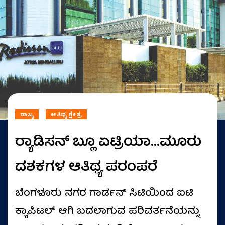
ರಾಜ್ಯ
ಆತಿಥ್ಯ ಕ್ಷೇತ್ರ
ರ‍್ಯಾಡಿಸನ್ ಬ್ಲೂ ಏಟ್ರಿಯಾ...ಮೂರು
ದಶಕಗಳ ಆತಿಥ್ಯ ಪರಂಪರೆ
ಬೆಂಗಳೂರು ನಗರ ಗಾರ್ಡನ್ ಸಿಟಿಯಿಂದ ಐಟಿ
ಕ್ಯಾಪಿಟಲ್ ಆಗಿ ಬದಲಾಗುವ ಪರಿವರ್ತನೆಯನ್ನು