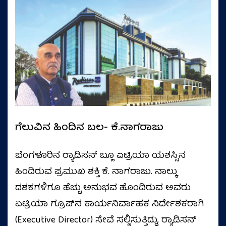
ಗೆಲುವಿನ ಹಿಂದಿನ ಬಲ- ಕೆ.ನಾಗರಾಜು
ಬೆಂಗಳೂರಿನ ರ‍್ಯಾಡಿಸನ್ ಬ್ಲೂ ಏಟ್ರಿಯಾ ಯಶಸ್ಸಿನ
ಹಿಂದಿರುವ ಪ್ರಮುಖ ಶಕ್ತಿ ಕೆ. ನಾಗರಾಜು. ನಾಲ್ಕು
ದಶಕಗಳಿಗೂ ಹೆಚ್ಚು ಅನುಭವ ಹೊಂದಿರುವ ಅವರು
ಏಟ್ರಿಯಾ ಗ್ರೂಪ್‌ನ ಕಾರ್ಯನಿರ್ವಾಹಕ ನಿರ್ದೇಶಕರಾಗಿ
(Executive Director) ಸೇವೆ ಸಲ್ಲಿಸುತ್ತಿದ್ದು, ರ‍್ಯಾಡಿಸನ್