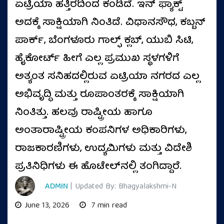
ಏಟ್ರಿಯಾ ಹತ್ತಿರದಿಂದ ಕಂಡಿದೆ. ಇನ್ ಫ್ಯಾಕ್ಟ್
ಅದಕ್ಕೆ ಸಾಕ್ಷಿಯಾಗಿ ನಿಂತಿದೆ. ವಿಧಾನಸೌಧ, ಕಬ್ಬನ್
ಪಾರ್ಕ್, ಬೆಂಗಳೂರು ಗಾಲ್ಫ್ ಕ್ಲಬ್, ಯುಬಿ ಸಿಟಿ,
ಹೈಕೋರ್ಟ್ ಹೀಗೆ ಎಲ್ಲ ಪ್ರಮುಖ ಸ್ಥಳಗಳಿಗೆ
ಅತ್ಯಂತ ಸನಿಹದಲ್ಲಿರುವ ಏಟ್ರಿಯಾ ನಗರದ ಎಲ್ಲ
ಅಭಿವೃದ್ಧಿ ಮತ್ತು ರೂಪಾಂತರಕ್ಕೆ ಸಾಕ್ಷಿಯಾಗಿ
ನಿಂತಿತ್ತು. ಹಲವು ರಾಷ್ಟ್ರೀಯ ಹಾಗೂ
ಅಂತಾರಾಷ್ಟ್ರೀಯ ಕಂಪನಿಗಳ ಅಧಿಕಾರಿಗಳು,
ರಾಜಕಾರಣಿಗಳು, ಉದ್ಯಮಿಗಳು ಮತ್ತು ವಿದೇಶಿ
ಪ್ರತಿನಿಧಿಗಳು ಈ ಹೊಟೇಲ್‌ನಲ್ಲಿ ತಂಗಿದ್ದಾರೆ.
ADMIN
| Updated By: Bhagyalakshmi-N
June 13, 2026
7 min read