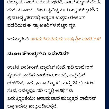
ಟಿಶ್ಯೂ ಮಸಾಜ್, ಆರೊಮಾಥೆರಪಿ, ಹಾಟ್ ಸ್ಟೋನ್ ಥೆರಪಿ,
ಹೆಡ್ ಮಸಾಜ್ – ಹೀಗೆ ವೈವಿಧ್ಯಮಯ ಸ್ಪಾ ಚಿಕಿತ್ಸೆಗಳಿವೆ.
ಟ್ರಿಪ್‌ಅಡ್ವೈಸರ್‌ನಲ್ಲಿ ಅತ್ಯಂತ ಉತ್ತಮ ರೇಟಿಂಗ್
ಪಡೆದಿರುವ ಈ ಸ್ಪಾ ಅತಿಥಿಗಳ ನೆಚ್ಚಿನ ಸ್ಥಳ.
ಇದನ್ನೂ ಓದಿ:
ಜಗಮಗಿಸುತಿಹುದು ಕಾಪು ಶ್ರೀ ಮಾರಿ ಗುಡಿ
ಮೂಲಸೌಲಭ್ಯಗಳು ಏನೇನಿವೆ?
ಉಚಿತ ಪಾರ್ಕಿಂಗ್, ವ್ಯಾಲೆಟ್ ಸೇವೆ, ಇವಿ ಚಾರ್ಜಿಂಗ್
ಸ್ಟೇಷನ್, ಬಾಡಿಗೆ ಕಾರ್‌ಗಳು, ಲಾಂಡ್ರಿ, ಎಕ್ಸ್‌ಪ್ರೆಸ್
ಚೆಕ್‌ಔಟ್, ಬಹುಭಾಷಾ ಸಿಬ್ಬಂದಿ ಮತ್ತು 24 ಗಂಟೆಗಳ
ಸೇವೆ, ಇವೆಲ್ಲವೂ ಸರಿ ಇದ್ದಲ್ಲಿ ಅತಿಥಿಗಳು
ಬರುತ್ತಿದ್ದಂತೆಯೇ ಆರಾಮಭಾವ ಹುಟ್ಟುತ್ತದೆ. ರಾಡಿಸನ್‌
ಬ್ಲೂ ಇದನ್ನು ಖಾತ್ರಿಪಡಿಸುತ್ತದೆ.