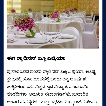
ಈಗ ರ‍್ಯಾಡಿಸನ್
ಬ್ಲೂ ಏಟ್ರಿಯಾ
ಪುನಾರಂಭದ ನಂತರ ರ‍್ಯಾಡಿಸನ್ ಬ್ಲೂ ಏಟ್ರಿಯಾ, ಆತಿಥ್ಯ
ಕ್ಷೇತ್ರದಲ್ಲಿ ಹೊಸ ರೂಪದಲ್ಲಿ ಬಂದು ತನ್ನ ಆಕರ್ಷಣೆ
ಹೆಚ್ಚಿಸಿಕೊಂಡಿತು. ವಿಶ್ವಮಟ್ಟದ ವಿನ್ಯಾಸ, ಐಷಾರಾಮಿ
ಕೊಠಡಿಗಳು, ಆಧುನಿಕ ಸಭಾಂಗಣಗಳು, ಸುಧಾರಿತ
ಆಹಾರ ವ್ಯವಸ್ಥೆಗಳು ಮತ್ತು ರ‍್ಯಾಡಿಸನ್ ಬ್ರ್ಯಾಂಡ್‌ನ ಸೇವಾ