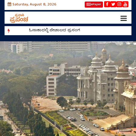
Saturday, August 8, 2026
ePaper
ಓಸಾಕಾದಲ್ಲಿ ಪೇಚಾಟದ ಪ್ರಸಂಗ
ರೀಲ