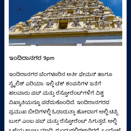
ಇಂದಿರಾನಗರ 9pm
ಇಂದಿರಾನಗರ ಬೆಂಗಳೂರಿನ ಅತೀ ಫೇಮಸ್‌ ಹಾಗೂ
ಸ್ಟೈಲಿಶ್‌ ಏರಿಯಾ. ಇಲ್ಲಿ ಟೆಕ್‌ ಕಂಪನಿಗಳ ಜತೆಗೆ
ಹಲವಾರು ಪಬ್‌ ಮತ್ತು ರೆಸ್ಟೋರೆಂಟ್‌ಗಳಿಗೆ ವಿಶ್ವ
ವಿಖ್ಯಾತಿಯನ್ನೂ ಪಡೆದುಕೊಂಡಿದೆ. ಇಂದಿರಾನಗರದ
ಪ್ರಮುಖ ಬೀದಿಗಳಲ್ಲಿ ಓಡಾಡುತ್ತಾ ಹೋದಾಗ ಅಲ್ಲಿ ಟಿಪ್ಸಿ
ಬುಲ್‌ ಎಂಬ ಪಬ್‌ ಮತ್ತು ರೆಸ್ಟೋರೆಂಟ್‌ ಸಿಗುತ್ತದೆ. ಅಲ್ಲಿ