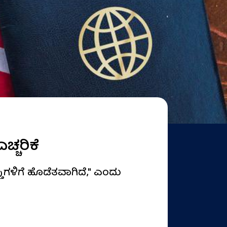
್ಚರಿಕೆ
ಗಳಿಗೆ ಹೊಡೆತವಾಗಿದೆ," ಎಂದು