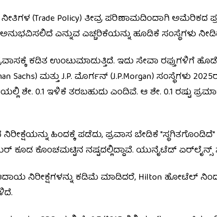
 ನೀತಿಗಳ (Trade Policy) ತೀವ್ರ ಪರಿಣಾಮದಿಂದಾಗಿ ಅಮೆರಿಕದ ಪ್ರ
ಅನುಭವಿಸಲಿದೆ ಎನ್ನುವ ಎಚ್ಚರಿಕೆಯನ್ನು ಹೂಡಿಕೆ ಸಂಸ್ಥೆಗಳು ನೀಡಿದ್
ಕ್ಕೆ ಕಡಿತ ಉಂಟುಮಾಡುತ್ತಿದೆ. ಇದು ಸೇವಾ ರಫ್ತುಗಳಿಗೆ ಹೊಡೆತ
ldman Sachs) ಮತ್ತು J.P. ಮೊರ್ಗನ್ (J.P.Morgan) ಸಂಸ್ಥೆಗಳು 202
ಲಿ ಶೇ. 0.1 ಇಳಿಕೆ ತರಬಹುದು ಎಂದಿವೆ. ಆ ಶೇ. 0.1 ರಷ್ಟು ಪ್ರಮ
ಾಭ ನಿರೀಕ್ಷೆಯನ್ನು ಹಿಂದಕ್ಕೆ ಪಡೆದು, ಪ್ರವಾಸ ಬೇಡಿಕೆ "ಸ್ಥಗಿತಗೊಂಡಿ
ರ್ ಕೂಡ ಕೊಂಚಮಟ್ಟಿನ ನಷ್ಟದಲ್ಲಿದ್ದಾವೆ. ಯುನೈಟೆಡ್ ಏರ್‌ಲೈನ್ಸ್ ಸಹ 
ಾಯ ನಿರೀಕ್ಷೆಗಳನ್ನು ಕಡಿಮೆ ಮಾಡಿದರೆ, Hilton ಹೋಟೆಲ್ ನಿಂದ ನೋ
ಿದೆ.