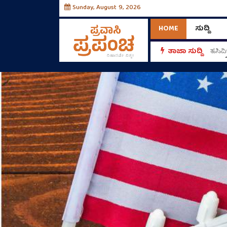
Sunday, August 9, 2026
HOME
ಸುದ್ದಿ
್‌!
ತಾಜಾ ಸುದ್ದಿ
ಹಸಿವ