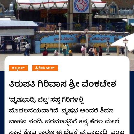
ಕಲ್ಚರಲ್
ಸ್ಪಿರಿಚುಯಲ್
ತಿರುಪತಿ ಗಿರಿವಾಸ ಶ್ರೀ ವೆಂಕಟೇಶ
'ವೃಷಭಾದ್ರಿ ಬೆಟ್ಟ' ಸಪ್ತ ಗಿರಿಗಳಲ್ಲಿ
ಮೊದಲನೆಯದಾಗಿದೆ. ವೃಷಭ ಅಂದರೆ ಶಿವನ
ವಾಹನ ನಂದಿ. ಪರಮಾತ್ಮನಿಗೆ ತನ್ನ ಹೆಗಲ ಮೇಲೆ
ಸ್ಥಾನ ಕೊಟ್ಟ ಕಾರಣ ಈ ಬೆಟ್ಟಕ್ಕೆ ವೃಷಾಭಾದ್ರಿ ಎಂಬ