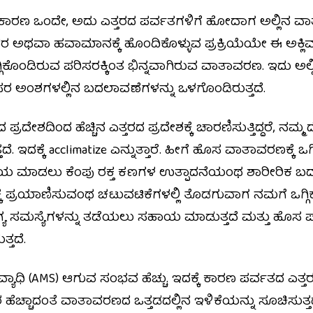
 ಕಾರಣ ಒಂದೇ, ಅದು ಎತ್ತರದ ಪರ್ವತಗಳಿಗೆ ಹೋದಾಗ ಅಲ್ಲಿನ ವಾತ
ಪರಿಸರ ಅಥವಾ ಹವಾಮಾನಕ್ಕೆ ಹೊಂದಿಕೊಳ್ಳುವ ಪ್ರಕ್ರಿಯೆಯೇ ಈ ಅಕ್
ಒಗ್ಗಿಕೊಂಡಿರುವ ಪರಿಸರಕ್ಕಿಂತ ಭಿನ್ನವಾಗಿರುವ ವಾತಾವರಣ. ಇದು ಅ
ಸರ ಅಂಶಗಳಲ್ಲಿನ ಬದಲಾವಣೆಗಳನ್ನು ಒಳಗೊಂಡಿರುತ್ತದೆ.
ರದೇಶದಿಂದ ಹೆಚ್ಚಿನ ಎತ್ತರದ ಪ್ರದೇಶಕ್ಕೆ ಚಾರಣಿಸುತ್ತಿದ್ದರೆ, ನಮ್
ಇದಕ್ಕೆ acclimatize ಎನ್ನುತ್ತಾರೆ. ಹೀಗೆ ಹೊಸ ವಾತಾವರಣಕ್ಕೆ ಒ
ಹಾಯ ಮಾಡಲು ಕೆಂಪು ರಕ್ತ ಕಣಗಳ ಉತ್ಪಾದನೆಯಂಥ ಶಾರೀರಿಕ ಬದಲ
್ರಯಾಣಿಸುವಂಥ ಚಟುವಟಿಕೆಗಳಲ್ಲಿ ತೊಡಗುವಾಗ ನಮಗೆ ಒಗ್ಗಿಕೊಳ್ಳ
ಗ್ಯ ಸಮಸ್ಯೆಗಳನ್ನು ತಡೆಯಲು ಸಹಾಯ ಮಾಡುತ್ತದೆ ಮತ್ತು ಹೊಸ ಪರಿ
್ತದೆ.
ರ್ವತ ವ್ಯಾಧಿ (AMS) ಆಗುವ ಸಂಭವ ಹೆಚ್ಚು. ಇದಕ್ಕೆ ಕಾರಣ ಪರ್ವತದ ಎ
ರ ಹೆಚ್ಚಾದಂತೆ ವಾತಾವರಣದ ಒತ್ತಡದಲ್ಲಿನ ಇಳಿಕೆಯನ್ನು ಸೂಚಿಸುತ್ತದ