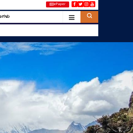
ePaper
ಣಗಳು
ೆ ಹೊಸ ಸವಾಲು
ಎರಡು ವಿಸ್ಮಯ ಗಡಿಯಾರಗಳು!