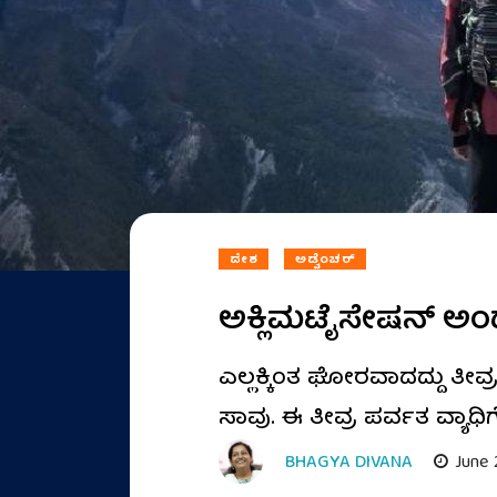
ದೇಶ
ಅಡ್ವೆಂಚರ್
ಅಕ್ಲಿಮಟೈಸೇಷನ್ ಅಂದ್
ಎಲ್ಲಕ್ಕಿಂತ ಘೋರವಾದದ್ದು ತ
ಸಾವು. ಈ ತೀವ್ರ ಪರ್ವತ ವ್ಯಾಧ
BHAGYA DIVANA
June 