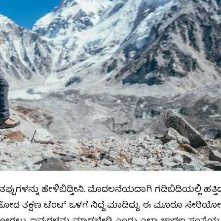
ಪ್ಪುಗಳನ್ನು ಹೇಳಿಬಿಡ್ತೀನಿ. ಮೊದಲನೆಯದಾಗಿ ಗಡಿಬಿಡಿಯಲ್ಲಿ ಹತ
ಹೋದ ತಕ್ಷಣ ಟೆಂಟ್‌ ಒಳಗೆ ನಿದ್ದೆ ಮಾಡಿದ್ದು. ಈ ಮೂರೂ ಸೇ