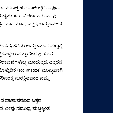
ಾವರಣಕ್ಕೆ ಹೊಂದಿಕೊಳ್ಳದಿರುವುದು
ಲಿಮಟೈಸೇಷನ್. ವಿಶೇಷವಾಗಿ ನಾವು
ಲ್ಲಿನ ತಾಪಮಾನ, ಎತ್ತರ, ಆಮ್ಲಜನಕದ
ಮ ದೇಹವು ಕಡಿಮೆ ಆಮ್ಲಜನಕದ ಮಟ್ಟಕ್ಕೆ
ಗ್ಗಿಕೊಳ್ಳಲು ನಮ್ಮ ದೇಹವು ಹೊಸ
ಾವಣೆಗಳನ್ನು ಮಾಡುತ್ತದೆ. ಎತ್ತರದ
ುವಿಕೆ (acclimatize) ಮುಖ್ಯವಾಗಿ
ಸರಕ್ಕೆ ಸುರಕ್ಷಿತವಾದ ನಮ್ಮ
ತ್ತರದ ವಾತಾವರಣದ ಒತ್ತಡ.
ೆ. ನೀವು ಸಮುದ್ರ ಮಟ್ಟಕ್ಕಿಂತ