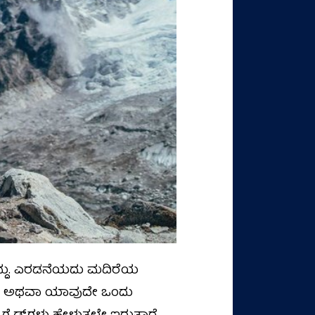
್ತಿದ್ದು. ಎರಡನೆಯದು ಮದಿರೆಯ
ರಿಯೋ ಅಥವಾ ಯಾವುದೇ ಒಂದು