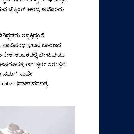
್‌ಗಳು ಹೇಳುತ್ತಲೇ ಇರುತ್ತಾರೆ.
 ಟ್ರೆಕ್ಕಿಂಗ್ ಅಂದ್ರೆ ಅದೊಂದು
ವರು ಇದ್ದಕ್ಕಿದ್ದಂತೆ
ಣ ಇದೆ. ಸಾವಿನಂಥ ಘಟನೆ ಚಾರಣದ
ಅನೇಕ. ಕಂದಕದಲ್ಲಿ ಬೀಳುವುದು,
ರೂಪಕ್ಕೆ ಆಗುತ್ತಲೇ ಇರುತ್ತವೆ.
ಇದು ನಮಗೆ ನಾವೇ
matize (ವಾತಾವರಣಕ್ಕೆ