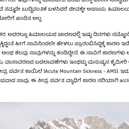
ಗಲು. ಇವುಗಳನ್ನು ಮಾಡಬೇಡಿ ಎಂದು ಎಲ್ಲಾ ಚಾರಣ ಸಂಸ್ಥೆಯ ಗೈಡ
ೇಳದೆ ತಮ್ಮದೇ ಬುದ್ಧಿವಂತಿಕೆ ಬಳಸಿದರೆ ಜೀವಕ್ಕೇ ಅಪಾಯ. ಹಿಮಾಲಯದ
ೋರಿಗೆ ಖಂಡಿತ ಅಲ್ಲ.
ರ. ಅದರಲ್ಲೂ ಹಿಮಾಲಯದ ಚಾರಣದಲ್ಲಿ ಇಷ್ಟು ದಿನಗಳು ನಮ್ಮೊಂದಿಗಿದ್ದ
ದಕ್ಕಿದ್ದಂತೆ ಹೀಗೆ ಸಾವಿನಿಂದಲೇ ಹೇಳಲು ಪ್ರಾರಂಭಿಸಿದ್ದಕ್ಕೆ ಕಾರ
ಅಂಥ ಕೆಲವು ಸಾವುಗಳನ್ನು ಕಂಡಿದ್ದೇನೆ. ಈ ಸಾವಿಗೆ ಕಾರಣಗಳು 
ುದು, ವಾತಾವರಣದ ಬದಲಾವಣೆಗಳು ಇಂಥದ್ದು ಮನುಷ್ಯನ ಕೈಮೀರಿ ಅಪ
ತೀವ್ರ ಪರ್ವತ ಕಾಯಿಲೆ (Acute Mountain Sickness - AMS). 
ಾದ ಸಾವು. ಈ ತೀವ್ರ ಪರ್ವತ ವ್ಯಾಧಿಗೆ ಕಾರಣ ಸರಿಯಾಗಿ accli