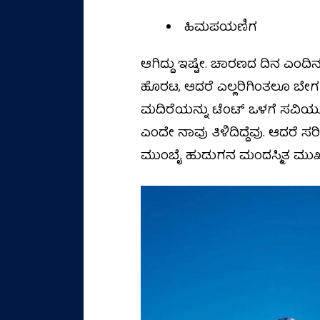
ಹಿಮಪಯಣಿಗ
ಆಗಿದ್ದು ಇಷ್ಟೇ. ಚಾರಣದ ದಿನ ಎಂ
ಹೊರಟ, ಆದರೆ ಎಲ್ಲರಿಗಿಂತಲೂ ಬೇಗ ತಲಪ
ಮದಿರೆಯನ್ನು ಟೆಂಟ್‌ ಒಳಗೆ ಸವಿಯುವ ಆ
ಎಂದೇ ನಾವು ತಿಳಿದಿದ್ದೆವು. ಆದರೆ 
ಮುಂಬೈ ಹುಡುಗನ ಮಂದಸ್ಮಿತ ಮುಖ 