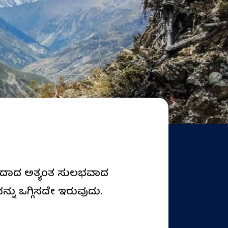
ಬಹುದಾದ ಅತ್ಯಂತ ಸುಲಭವಾದ
್ನು ಒಗ್ಗಿಸದೇ ಇರುವುದು.