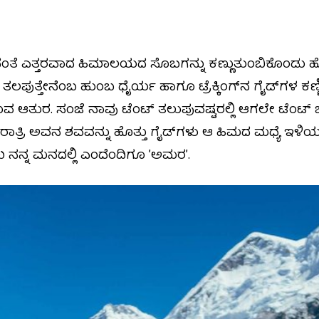
ದಿನಂತೆ ಎತ್ತರವಾದ ಹಿಮಾಲಯದ ಸೊಬಗನ್ನು ಕಣ್ಣುತುಂಬಿಕೊಂಡು ಹ
ುತ್ತೇನೆಂಬ ಹುಂಬ ಧೈರ್ಯ ಹಾಗೂ ಟ್ರೆಕ್ಕಿಂಗ್‌ನ ಗೈಡ್‌ಗಳ ಕಣ್ಣಿಗೆ
ತುರ. ಸಂಜೆ ನಾವು ಟೆಂಟ್‌ ತಲುಪುವಷ್ಟರಲ್ಲಿ ಆಗಲೇ ಟೆಂಟ್‌ ಒಳಗೆ ನ
ಸರಿರಾತ್ರಿ ಅವನ ಶವವನ್ನು ಹೊತ್ತು ಗೈಡ್‌ಗಳು ಆ ಹಿಮದ ಮಧ್ಯೆ ಇ
ನನ್ನ ಮನದಲ್ಲಿ ಎಂದೆಂದಿಗೂ ʼಅಮರʼ.