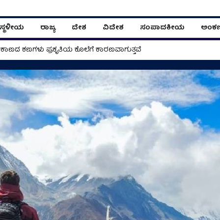
ಸ್ಥಳೀಯ
ರಾಜ್ಯ
ದೇಶ
ವಿದೇಶ
ಸಂಪಾದಕೀಯ
ಅಂಕ
್‌ 1ರಿಂದ ವಾಹನಗಳ ಬೆಲೆ ಏರಿಕೆ: CAFE-III, ಗ್ರಾಹಕರು ಮತ್ತು ಟ್ರಾವೆಲ್ಸ್ ಉದ್ಯಮಕ್ಕ