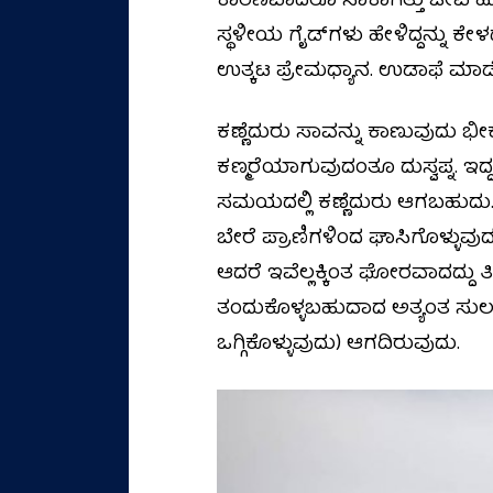
ಕಾರಣವಾದರೂ ಸಾಕಾಗಿತ್ತು ಜೀವ ಹೋ
ಸ್ಥಳೀಯ ಗೈಡ್‌ಗಳು ಹೇಳಿದ್ದನ್ನು ಕ
ಉತ್ಕಟ ಪ್ರೇಮಧ್ಯಾನ. ಉಡಾಫೆ ಮಾಡ
ಕಣ್ಣೆದುರು ಸಾವನ್ನು ಕಾಣುವುದು ಭೀಕ
ಕಣ್ಮರೆಯಾಗುವುದಂತೂ ದುಸ್ವಪ್ನ. ಇದ್
ಸಮಯದಲ್ಲಿ ಕಣ್ಣೆದುರು ಆಗಬಹುದು. 
ಬೇರೆ ಪ್ರಾಣಿಗಳಿಂದ ಘಾಸಿಗೊಳ್ಳುವ
ಆದರೆ ಇವೆಲ್ಲಕ್ಕಿಂತ ಘೋರವಾದದ್ದು 
ತಂದುಕೊಳ್ಳಬಹುದಾದ ಅತ್ಯಂತ ಸುಲಭವ
ಒಗ್ಗಿಕೊಳ್ಳುವುದು) ಆಗದಿರುವುದು.