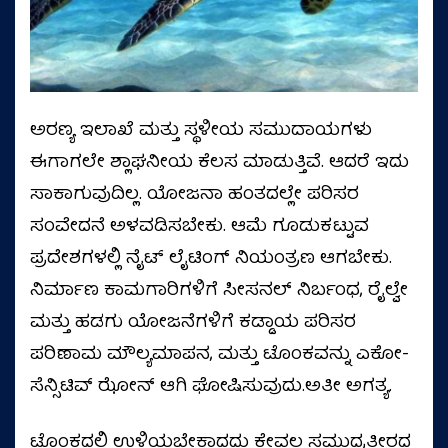
ಅರಣ್ಯ ಇಲಾಖೆ ಮತ್ತು ಸ್ಥಳೀಯ ಸಮುದಾಯಗಳು
ಈಗಾಗಲೇ ಶ್ಲಾಘನೀಯ ಕೆಲಸ ಮಾಡುತ್ತಿವೆ. ಆದರೆ ಇದು
ಸಾಕಾಗುವುದಿಲ್ಲ. ಯೋಜನಾ ಹಂತದಲ್ಲೇ ಪರಿಸರ
ಸಂವೇದನೆ ಅಳವಡಿಸಬೇಕು. ಆಮೆ ಗೂಡುಕಟ್ಟುವ
ಪ್ರದೇಶಗಳಲ್ಲಿ ನೈಟ್ ಲೈಟಿಂಗ್ ನಿಯಂತ್ರಣ ಆಗಬೇಕು.
ನಿರ್ಮಾಣ ಕಾಮಗಾರಿಗಳಿಗೆ ಸೀಸನಲ್ ನಿರ್ಬಂಧ, ರೈಲ್ವೇ
ಮತ್ತು ಹಡಗು ಯೋಜನೆಗಳಿಗೆ ಕಡ್ಡಾಯ ಪರಿಸರ
ಪರಿಣಾಮ ಮೌಲ್ಯಮಾಪನ, ಮತ್ತು ಟೊಂಕವನ್ನು ಎಕೋ-
ಸೆನ್ಸಿಟಿವ್ ಝೋನ್ ಆಗಿ ಘೋಷಿಸುವುದು.ಅತೀ ಅಗತ್ಯ.
ಟೊಂಕದಲ್ಲಿ ಉಳಿಯಬೇಕಾದದ್ದು ಕೇವಲ ಸಮುದ್ರತೀರದ