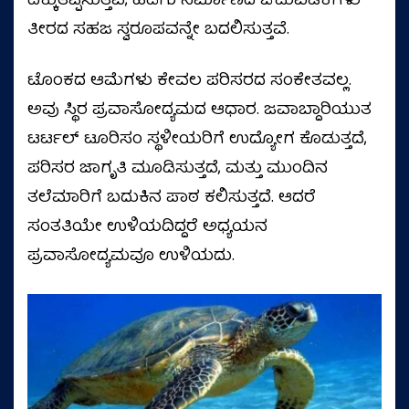
ದಿಕ್ಕುತಪ್ಪಿಸುತ್ತವೆ; ಹಡಗು ನಿರ್ಮಾಣದ ಚಟುವಟಿಕೆಗಳು
ತೀರದ ಸಹಜ ಸ್ವರೂಪವನ್ನೇ ಬದಲಿಸುತ್ತವೆ.
ಟೊಂಕದ ಆಮೆಗಳು ಕೇವಲ ಪರಿಸರದ ಸಂಕೇತವಲ್ಲ.
ಅವು ಸ್ಥಿರ ಪ್ರವಾಸೋದ್ಯಮದ ಆಧಾರ. ಜವಾಬ್ದಾರಿಯುತ
ಟರ್ಟಲ್ ಟೂರಿಸಂ ಸ್ಥಳೀಯರಿಗೆ ಉದ್ಯೋಗ ಕೊಡುತ್ತದೆ,
ಪರಿಸರ ಜಾಗೃತಿ ಮೂಡಿಸುತ್ತದೆ, ಮತ್ತು ಮುಂದಿನ
ತಲೆಮಾರಿಗೆ ಬದುಕಿನ ಪಾಠ ಕಲಿಸುತ್ತದೆ. ಆದರೆ
ಸಂತತಿಯೇ ಉಳಿಯದಿದ್ದರೆ ಅಧ್ಯಯನ
ಪ್ರವಾಸೋದ್ಯಮವೂ ಉಳಿಯದು.