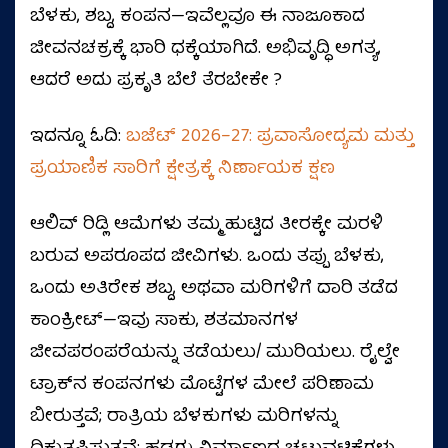
ಬೆಳಕು, ಶಬ್ದ, ಕಂಪನ—ಇವೆಲ್ಲವೂ ಈ ನಾಜೂಕಾದ
ಜೀವನಚಕ್ರಕ್ಕೆ ಭಾರಿ ಧಕ್ಕೆಯಾಗಿದೆ. ಅಭಿವೃದ್ಧಿ ಅಗತ್ಯ,
ಆದರೆ ಅದು ಪ್ರಕೃತಿ ಬೆಲೆ ತೆರಬೇಕೇ ?
ಇದನ್ನೂ ಓದಿ:
ಬಜೆಟ್ 2026–27: ಪ್ರವಾಸೋದ್ಯಮ ಮತ್ತು
ಪ್ರಯಾಣಿಕ ಸಾರಿಗೆ ಕ್ಷೇತ್ರಕ್ಕೆ ನಿರ್ಣಾಯಕ ಕ್ಷಣ
ಆಲಿವ್ ರಿಡ್ಲಿ ಆಮೆಗಳು ತಮ್ಮ ಹುಟ್ಟಿದ ತೀರಕ್ಕೇ ಮರಳಿ
ಬರುವ ಅಪರೂಪದ ಜೀವಿಗಳು. ಒಂದು ತಪ್ಪು ಬೆಳಕು,
ಒಂದು ಅತಿರೇಕ ಶಬ್ದ, ಅಥವಾ ಮರಿಗಳಿಗೆ ದಾರಿ ತಡೆದ
ಕಾಂಕ್ರೀಟ್—ಇವು ಸಾಕು, ಶತಮಾನಗಳ
ಜೀವಪರಂಪರೆಯನ್ನು ತಡೆಯಲು/ ಮುರಿಯಲು. ರೈಲ್ವೇ
ಟ್ರಾಕ್‌ನ ಕಂಪನಗಳು ಮೊಟ್ಟೆಗಳ ಮೇಲೆ ಪರಿಣಾಮ
ಬೀರುತ್ತವೆ; ರಾತ್ರಿಯ ಬೆಳಕುಗಳು ಮರಿಗಳನ್ನು