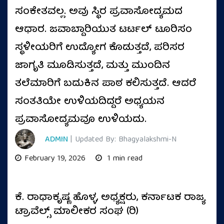
ಸಂಕೇತವಲ್ಲ. ಅವು ಸ್ಥಿರ ಪ್ರವಾಸೋದ್ಯಮದ
ಆಧಾರ. ಜವಾಬ್ದಾರಿಯುತ ಟರ್ಟಲ್ ಟೂರಿಸಂ
ಸ್ಥಳೀಯರಿಗೆ ಉದ್ಯೋಗ ಕೊಡುತ್ತದೆ, ಪರಿಸರ
ಜಾಗೃತಿ ಮೂಡಿಸುತ್ತದೆ, ಮತ್ತು ಮುಂದಿನ
ತಲೆಮಾರಿಗೆ ಬದುಕಿನ ಪಾಠ ಕಲಿಸುತ್ತದೆ. ಆದರೆ
ಸಂತತಿಯೇ ಉಳಿಯದಿದ್ದರೆ ಅಧ್ಯಯನ
ಪ್ರವಾಸೋದ್ಯಮವೂ ಉಳಿಯದು.
ADMIN
| Updated By: Bhagyalakshmi-N
February 19, 2026
1 min read
ಕೆ. ರಾಧಾಕೃಷ್ಣ ಹೊಳ್ಳ, ಅಧ್ಯಕ್ಷರು, ಕರ್ನಾಟಕ ರಾಜ್ಯ
ಟ್ರಾವೆಲ್ಸ್ ಮಾಲೀಕರ ಸಂಘ (ರಿ)