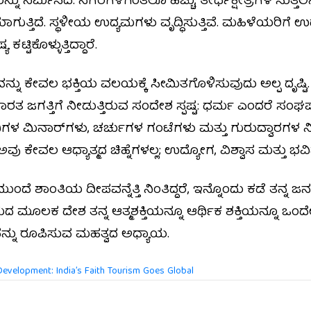
ಯನ್ನು ನಿರ್ಮಿಸಿದೆ. ನಗರಗಳಿಗಿಂತಲೂ ಹೆಚ್ಚು, ತೀರ್ಥಕ್ಷೇತ್ರಗಳ ಸುತ್
ಯಾಗುತ್ತಿದೆ. ಸ್ಥಳೀಯ ಉದ್ಯಮಗಳು ವೃದ್ಧಿಸುತ್ತಿವೆ. ಮಹಿಳೆಯರಿಗೆ ಉದ
ಿಕೊಳ್ಳುತ್ತಿದ್ದಾರೆ.
್ನು ಕೇವಲ ಭಕ್ತಿಯ ವಲಯಕ್ಕೆ ಸೀಮಿತಗೊಳಿಸುವುದು ಅಲ್ಪ ದೃಷ್ಟ
ತ ಜಗತ್ತಿಗೆ ನೀಡುತ್ತಿರುವ ಸಂದೇಶ ಸ್ಪಷ್ಟ: ಧರ್ಮ ಎಂದರೆ ಸಂಘ
ಮಿನಾರ್‌ಗಳು, ಚರ್ಚುಗಳ ಗಂಟೆಗಳು ಮತ್ತು ಗುರುದ್ವಾರಗಳ ನಿ
ು ಕೇವಲ ಆಧ್ಯಾತ್ಮದ ಚಿಹ್ನೆಗಳಲ್ಲ; ಉದ್ಯೋಗ, ವಿಶ್ವಾಸ ಮತ್ತು 
ದೆ ಶಾಂತಿಯ ದೀಪವನ್ನೆತ್ತಿ ನಿಂತಿದ್ದರೆ, ಇನ್ನೊಂದು ಕಡೆ ತನ್ನ ಜನ
 ಮೂಲಕ ದೇಶ ತನ್ನ ಆತ್ಮಶಕ್ತಿಯನ್ನೂ ಆರ್ಥಿಕ ಶಕ್ತಿಯನ್ನೂ ಒಂದೇ ದಿಕ್
್ನು ರೂಪಿಸುವ ಮಹತ್ವದ ಅಧ್ಯಾಯ.
 Development: India’s Faith Tourism Goes Global