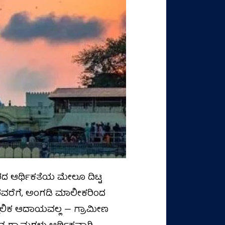
ಶದ ಆರ್ಥಿಕತೆಯ ಮೇಲೂ ದಿಟ್ಟ
ರವರೆಗೆ, ಅಂಗಡಿ ಮಾಲೀಕರಿಂದ
ಾಲಿಕ ಆದಾಯವಲ್ಲ — ಗ್ರಾಮೀಣ