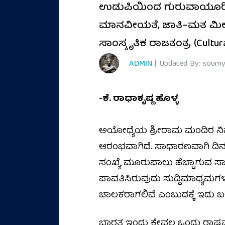
ಉಡುಪಿಯಿಂದ ಗುರುವಾಯೂರಿನವರ
ಮಾನವೀಯತೆ, ಜಾತಿ–ಮತ ಮೀರಿದ
ಸಾಂಸ್ಕೃತಿಕ ರಾಜತಂತ್ರ (Cultur
ADMIN
| Updated By: soumy
-ಕೆ. ರಾಧಾಕೃಷ್ಣ ಹೊಳ್ಳ
ಅಯೋಧ್ಯೆಯ ಶ್ರೀರಾಮ ಮಂದಿರ ನಿರ್
ಆರಂಭವಾಗಿದೆ. ಸಾಧಾರಣವಾಗಿ ದಿನಕ್
ಸಂಖ್ಯೆ ಮೂರುಪಾಲು ಹೆಚ್ಚಾಗುವ ಸ
ಪಾವತಿಸಿರುವುದು ಸುದ್ದಿಮಾಧ್ಯಮಗಳಲ
ಚಾಲಕರಾಗಲಿವೆ ಎಂಬುದಕ್ಕೆ ಇದು 
ಭಾರತ ಇಂದು ಕೇವಲ ಒಂದು ರಾಷ್ಟ್ರವಲ