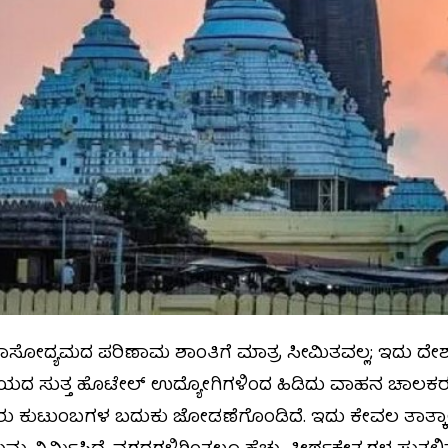
್ರವಾಸೋದ್ಯಮದ ಪರಿಣಾಮ ಶಾಂತಿಗೆ ಮಾತ್ರ ಸೀಮಿತವಲ್ಲ; ಇದು ದೇ
ವಾಲಯದ ಸುತ್ತ ಹೊಟೇಲ್ ಉದ್ಯೋಗಿಗಳಿಂದ ಹಿಡಿದು ವಾಹನ ಚಾಲಕ
ಾರು ಕುಟುಂಬಗಳ ಬದುಕು ಜೋಡಣೆಗೊಂಡಿದೆ. ಇದು ಕೇವಲ ತಾತ್ಕ