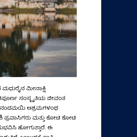
 ಮಧುರೈನ ಮೀನಾಕ್ಷಿ
ತಿಪೂರ್ಣ ಸಂಸ್ಕೃತಿಯ ಜೀವಂತ
ಅಮೃತಾನಂದಮಯಿ ಆಶ್ರಮಗಳಂಥ
ಿದೇಶಿ ಪ್ರವಾಸಿಗರು ಮತ್ತು ಕೋಟಿ ಕೋಟಿ
ುಭವಿಸಿ ಹೋಗುತ್ತಾರೆ. ಈ