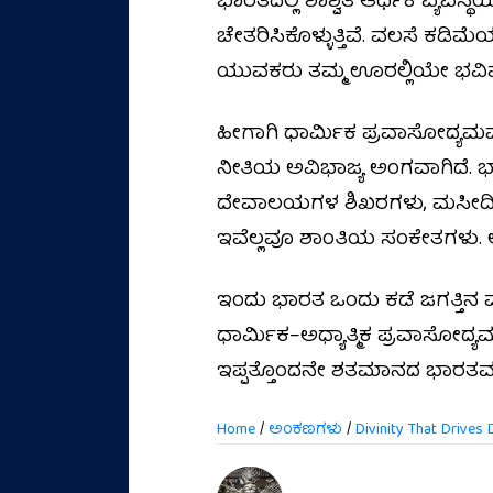
ಭಾರತದಲ್ಲಿ ಶಾಶ್ವತ ಆರ್ಥಿಕ ವ್ಯವಸ್ಥೆ
ಚೇತರಿಸಿಕೊಳ್ಳುತ್ತಿವೆ. ವಲಸೆ ಕಡಿಮೆ
ಯುವಕರು ತಮ್ಮ ಊರಲ್ಲಿಯೇ ಭವಿಷ್ಯ ಕಟ್ಟ
ಹೀಗಾಗಿ ಧಾರ್ಮಿಕ ಪ್ರವಾಸೋದ್ಯಮವನ
ನೀತಿಯ ಅವಿಭಾಜ್ಯ ಅಂಗವಾಗಿದೆ. ಭಾರ
ದೇವಾಲಯಗಳ ಶಿಖರಗಳು, ಮಸೀದಿಗಳ 
ಇವೆಲ್ಲವೂ ಶಾಂತಿಯ ಸಂಕೇತಗಳು. ಅವ
ಇಂದು ಭಾರತ ಒಂದು ಕಡೆ ಜಗತ್ತಿನ ಮುಂ
ಧಾರ್ಮಿಕ–ಅಧ್ಯಾತ್ಮಿಕ ಪ್ರವಾಸೋದ್ಯಮದ
ಇಪ್ಪತ್ತೊಂದನೇ ಶತಮಾನದ ಭಾರತವನ
Home
/
ಅಂಕಣಗಳು
/
Divinity That Drives