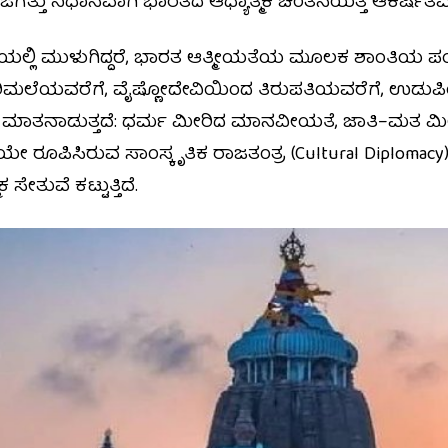
 ಜಗತ್ತು ನಿಧಾನವಾಗಿ ಭಾರತದ ಆಧ್ಯಾತ್ಮಿಕ ಚಿಂತನೆಯತ್ತ ಆಕರ್ಷಿತವಾಗುತ
ೈಪೋಟಿಯಲ್ಲಿ ಮುಳುಗಿದ್ದರೆ, ಭಾರತ ಆತ್ಮೀಯತೆಯ ಮೂಲಕ ಶಾಂತಿಯ
 ಶಬರಿಮಲೆಯವರೆಗೆ, ವೈಷ್ಣೋದೇವಿಯಿಂದ ತಿರುಪತಿಯವರೆಗೆ, ಉಡ
ಷೆ ಮಾತನಾಡುತ್ತದೆ: ಧರ್ಮ ಮೀರಿದ ಮಾನವೀಯತೆ, ಜಾತಿ–ಮತ ಮೀರ
ಯೇ ರೂಪಿಸಿರುವ ಸಾಂಸ್ಕೃತಿಕ ರಾಜತಂತ್ರ (Cultural Diploma
ೇತುವೆ ಕಟ್ಟುತ್ತಿದೆ.