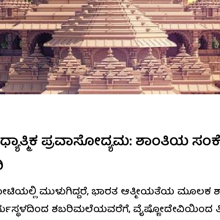
ಯಾತ್ಮಿಕ ಪ್ರವಾಸೋದ್ಯಮ: ಶಾಂತಿಯ ಸಂಕೇ
ಿ
ಗಳ ಪೈಪೋಟಿಯಲ್ಲಿ ಮುಳುಗಿದ್ದರೆ, ಭಾರತ ಆತ್ಮೀಯತೆಯ ಮ
 ಧರ್ಮಸ್ಥಳದಿಂದ ಶಬರಿಮಲೆಯವರೆಗೆ, ವೈಷ್ಣೋದೇವಿಯಿಂದ ತ