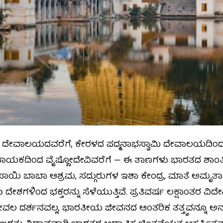
 ದೇವಾಲಯದವರೆಗೆ, ಕೇರಳದ ಪದ್ಮನಾಭಸ್ವಾಮಿ ದೇವಾಲಯದಿಂದ
ವಿನಾಯಕದಿಂದ ವೈಷ್ಣೋದೇವಿವರೆಗೆ — ಈ ತಾಣಗಳು ಭಾರತದ ಶಾಂ
್ರೀ ಸಾಯಿ ಬಾಬಾ ಆಶ್ರಮ, ಸದ್ಗುರುಗಳ ಇಶಾ ಕೇಂದ್ರ, ಮಾತೆ 
ನಾ ದೇಶಗಳಿಂದ ಭಕ್ತರನ್ನು ಸೆಳೆಯುತ್ತಿವೆ. ಪ್ರತಿವರ್ಷ ಲಕ್ಷಾಂತರ ವ
ಕೇವಲ ದರ್ಶನವಲ್ಲ, ಭಾರತೀಯ ಜೀವನದ ಆಂತರಿಕ ತತ್ತ್ವವನ್ನೂ ಅನ