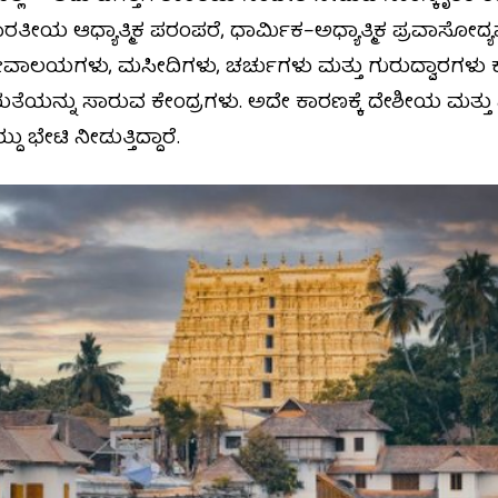
ತೀಯ ಆಧ್ಯಾತ್ಮಿಕ ಪರಂಪರೆ, ಧಾರ್ಮಿಕ–ಅಧ್ಯಾತ್ಮಿಕ ಪ್ರವಾಸೋದ್ಯ
ಮ ದೇವಾಲಯಗಳು, ಮಸೀದಿಗಳು, ಚರ್ಚುಗಳು ಮತ್ತು ಗುರುದ್ವಾರಗಳು
ತೆಯನ್ನು ಸಾರುವ ಕೇಂದ್ರಗಳು. ಅದೇ ಕಾರಣಕ್ಕೆ ದೇಶೀಯ ಮತ್ತು 
ು ಭೇಟಿ ನೀಡುತ್ತಿದ್ದಾರೆ.