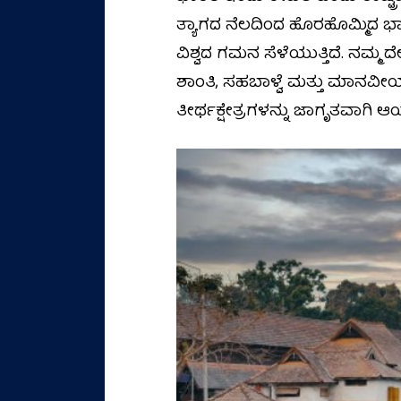
ತ್ಯಾಗದ ನೆಲದಿಂದ ಹೊರಹೊಮ್ಮಿದ ಭಾರ
ವಿಶ್ವದ ಗಮನ ಸೆಳೆಯುತ್ತಿದೆ. ನಮ್
ಶಾಂತಿ, ಸಹಬಾಳ್ವೆ ಮತ್ತು ಮಾನವೀಯ
ತೀರ್ಥಕ್ಷೇತ್ರಗಳನ್ನು ಜಾಗೃತವಾಗಿ ಆಯ್ದ