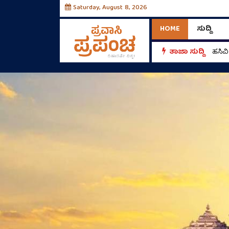
Saturday, August 8, 2026
HOME
ಸುದ್ದಿ
್‌!
ತಾಜಾ ಸುದ್ದಿ
ಹಸಿವ