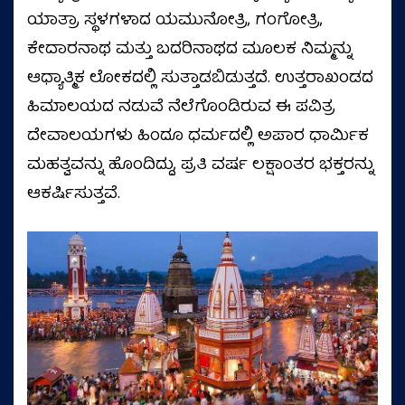
ಯಾತ್ರಾ ಸ್ಥಳಗಳಾದ ಯಮುನೋತ್ರಿ, ಗಂಗೋತ್ರಿ,
ಕೇದಾರನಾಥ ಮತ್ತು ಬದರಿನಾಥದ ಮೂಲಕ ನಿಮ್ಮನ್ನು
ಆಧ್ಯಾತ್ಮಿಕ ಲೋಕದಲ್ಲಿ ಸುತ್ತಾಡಬಿಡುತ್ತದೆ. ಉತ್ತರಾಖಂಡದ
ಹಿಮಾಲಯದ ನಡುವೆ ನೆಲೆಗೊಂಡಿರುವ ಈ ಪವಿತ್ರ
ದೇವಾಲಯಗಳು ಹಿಂದೂ ಧರ್ಮದಲ್ಲಿ ಅಪಾರ ಧಾರ್ಮಿಕ
ಮಹತ್ವವನ್ನು ಹೊಂದಿದ್ದು, ಪ್ರತಿ ವರ್ಷ ಲಕ್ಷಾಂತರ ಭಕ್ತರನ್ನು
ಆಕರ್ಷಿಸುತ್ತವೆ.