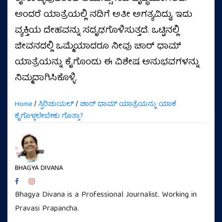
ಅಂದರೆ ಯಾತ್ರೆಯಲ್ಲಿ ನಡಿಗೆ ಅತೀ ಅಗತ್ಯವಿದ್ದು, ಇದು
ವ್ಯಕ್ತಿಯ ದೇಹವನ್ನು ಸದೃಢಗೊಳಿಸುತ್ತದೆ. ಒಟ್ಟಿನಲ್ಲಿ
ಜೀವನದಲ್ಲಿ ಒಮ್ಮೆಯಾದರೂ ನೀವು ಚಾರ್‌ ಧಾಮ್‌
ಯಾತ್ರೆಯನ್ನು ಕೈಗೊಂಡು ಈ ವಿಶೇಷ ಅನುಭವಗಳನ್ನು
ನಿಮ್ಮದಾಗಿಸಿಕೊಳ್ಳಿ.
Home
/
ಸ್ಪಿರಿಚುಯಲ್
/
ಚಾರ್ ಧಾಮ್ ಯಾತ್ರೆಯನ್ನು ಯಾಕೆ
ಕೈಗೊಳ್ಳಲೇಬೇಕು ಗೊತ್ತಾ?
BHAGYA DIVANA
Bhagya Divana is a Professional Journalist. Working in
Pravasi Prapancha.