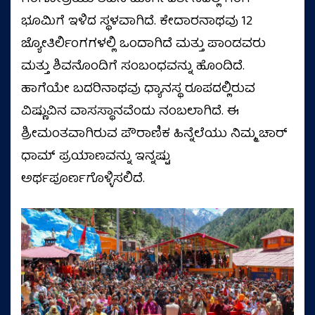
ಭೂಮಿಗೆ ಇಳಿದ ಸ್ಥಳವಾಗಿದೆ. ಕೇದಾರನಾಥವು 12
ಜ್ಯೋತಿರ್ಲಿಂಗಗಳಲ್ಲಿ ಒಂದಾಗಿದೆ ಮತ್ತು ಪಾಂಡವರು
ಮತ್ತು ಶಿವನೊಂದಿಗೆ ಸಂಬಂಧವನ್ನು ಹೊಂದಿದೆ.
ಹಾಗೆಯೇ ಬದರಿನಾಥವು ಧ್ಯಾನಸ್ಥ ರೂಪದಲ್ಲಿರುವ
ವಿಷ್ಣುವಿನ ವಾಸಸ್ಥಾನವೆಂದು ನಂಬಲಾಗಿದೆ. ಈ
ಶ್ರೀಮಂತವಾಗಿರುವ ಪೌರಾಣಿಕ ಹಿನ್ನೆಲೆಯು ನಿಮ್ಮ ಚಾರ್‌
ಧಾಮ್‌ ಪ್ರಯಾಣವನ್ನು ಇನ್ನಷ್ಟು
ಅರ್ಥಪೂರ್ಣಗೊಳ್ಳಿಸಲಿದೆ.