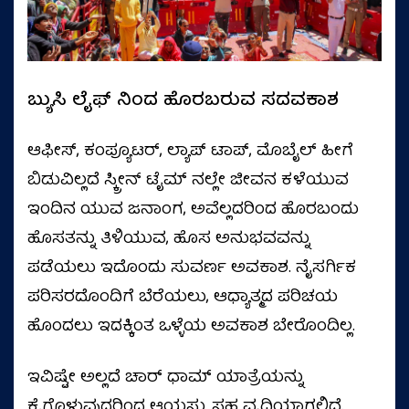
ಬ್ಯುಸಿ ಲೈಫ್‌ ನಿಂದ ಹೊರಬರುವ ಸದವಕಾಶ
ಆಫೀಸ್‌, ಕಂಪ್ಯೂಟರ್‌, ಲ್ಯಾಪ್‌ ಟಾಪ್‌, ಮೊಬೈಲ್‌ ಹೀಗೆ
ಬಿಡುವಿಲ್ಲದೆ ಸ್ಕ್ರೀನ್‌ ಟೈಮ್‌ ನಲ್ಲೇ ಜೀವನ ಕಳೆಯುವ
ಇಂದಿನ ಯುವ ಜನಾಂಗ, ಅವೆಲ್ಲದರಿಂದ ಹೊರಬಂದು
ಹೊಸತನ್ನು ತಿಳಿಯುವ, ಹೊಸ ಅನುಭವವನ್ನು
ಪಡೆಯಲು ಇದೊಂದು ಸುವರ್ಣ ಅವಕಾಶ. ನೈಸರ್ಗಿಕ
ಪರಿಸರದೊಂದಿಗೆ ಬೆರೆಯಲು, ಆಧ್ಯಾತ್ಮದ ಪರಿಚಯ
ಹೊಂದಲು ಇದಕ್ಕಿಂತ ಒಳ್ಳೆಯ ಅವಕಾಶ ಬೇರೊಂದಿಲ್ಲ.
ಇವಿಷ್ಟೇ ಅಲ್ಲದೆ ಚಾರ್‌ ಧಾಮ್‌ ಯಾತ್ರೆಯನ್ನು
ಕೈಗೊಳ್ಳುವುದರಿಂದ ಆಯಸ್ಸು ಸಹ ವೃದ್ಧಿಯಾಗಲಿದೆ.