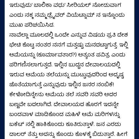
ಇರುವುದು' ಬಾಲಿಕಾ ವಧು' ಸೀರಿಯಲ್ ನೋಡುವಾಗ
ಎಂದು ನಕ್ಕ ನಮ್ಮ ಡ್ರೈವರ್ ವಿಯೆಟ್ನಾಮ್ ನ ಇನ್ನೊಂದು
ಮುಖ ಪರಿಚಯಿಸಿದ.
ನಾವೆಲ್ಲಾ ಮೂಲದಲ್ಲಿ ಒಂದೇ ಎನ್ನುವ ವಿಷಯ ಪ್ರತಿ ದೇಶ
ಭೇಟಿ ಕೊಟ್ಟ ನಂತರ ನನಗೆ ಮತ್ತಷ್ಟು ಮನದಟ್ಟಾಗುತ್ತೆ. ಇಲ್ಲಿ
ಆಮೆಯನ್ನು (ಕೂರ್ಮಾವತಾರ?) ಅತ್ಯಂತ ಪವಿತ್ರ ಎಂದು
ಪರಿಗಣಿಸಲಾಗುತ್ತದೆ. ಇಲ್ಲಿನ ಬುದ್ಧನ ದೇವಾಲಯದಲ್ಲಿ
ಇರುವ ಆಮೆಯ ತಲೆಯನ್ನು ಮುಟ್ಟುವುದರಿಂದ ಅದೃಷ್ಟ
ಜೊತೆಯಾಗುತ್ತೆ ಎನ್ನುವುದು ಇಲ್ಲಿನ ಜನರ ನಂಬಿಕೆ!
ಕೇಳೋದಿನ್ನೇನು ಆಮೆಯ ತಲೆ ಸವರಿ ಸವರಿ ಅದರ
ಬಣ್ಣವೇ ಬದಲಾಗಿದೆ. ದೇವಾಲಯದ ಹೊರಗೆ ಇದನ್ನೇ
ಬಂಡವಾಳ ಮಾಡಿಕೊಂಡ ಮಹಿಳೆ ಆಮೆ ಮರಿಗಳನ್ನು
ಬಕೆಟ್ ನಲ್ಲಿ ಹಾಕಿಕೊಂಡು ಕೂತಿರುತ್ತಾಳೆ. ಜನ ಎರಡು
ಡಾಲರ್ ತೆತ್ತು ಅದನ್ನು ಕೊಂಡು ಕೊಳಕ್ಕೆ ಬಿಡುತ್ತಾರೆ. ಹೀಗೆ