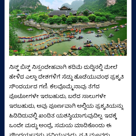
ನಿನ್ಹ್ ಬಿನ್ಹ್ ನಿಸ್ಸಂದೇಹವಾಗಿ ಕಡಿಮೆ ದುಡ್ಡಿನಲ್ಲಿ ಮೇಲೆ
ಹೇಳಿದ ಎಲ್ಲಾ ದೇಶಗಳಿಗೆ ಸೆಡ್ಡು ಹೊಡೆಯುವಂಥ ಪ್ರಕೃತಿ
ಸೌಂದರ್ಯದ ಗಣಿ. ಕೆಲವೊಮ್ಮೆ ನಾವು ತೆಗೆದ
ಫೊಟೋಗಳೇ ಇರಬಹುದು, ಬರೆದ ಸಾಲುಗಳೇ
ಇರಬಹುದು, ಅವು ಪೂರ್ಣವಾಗಿ ಅಲ್ಲಿಯ ಪ್ರಕೃತಿಯನ್ನು
ಹಿಡಿದಿಡುವಲ್ಲಿ ಖಂಡಿತ ಯಶಸ್ವಿಯಾಗುವುದಿಲ್ಲ. ಇದಕ್ಕೆ
ಒಂದೇ ಮದ್ದು ಅಂದ್ರೆ, ಸಮಯ ಮಾಡಿಕೊಂಡು ಈ
ಸೌಂದರ್ಯವನ್ನು ಸವಿಯುವುದು. ಪ್ರತಿ ಮೂವರು