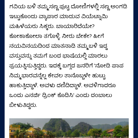
ಗವಿಯ ಬಳಿ ತಮ್ಮ ಸಣ್ಣ ಪುಟ್ಟ ದೋಣಿಗಳಲ್ಲಿ ಸಣ್ಣ ಅಂಗಡಿ
ಇಟ್ಟುಕೊಂಡು ವ್ಯಾಪಾರ ಮಾಡುವ ವಿಯೆಟ್ನಾಮಿ
ಮಹಿಳೆಯರು ಸಿಕ್ಕರು. ಬಾಯಾರಿದೆಯೇ?
ಕೋಕಾಕೋಲಾ ತಗೊಳ್ಳಿ. ನೀರು ಬೇಕೇ? ಹೀಗೆ
ನಯವಿನಯದಿಂದ ಮಾತನಾಡಿ ತಮ್ಮ ಬಳಿ ಇದ್ದ
ವಸ್ತುವನ್ನು ತಮಗೆ ಬಂದ ಭಾಷೆಯಲ್ಲಿ ಮಾರಲು
ಪ್ರಯತ್ನಿಸುತ್ತಿದ್ದರು. ಇದಕ್ಕೆ ಬಗ್ಗದ ಜನರಿಗೆ 'ನೋಡಿ ಪಾಪ
ನಿಮ್ಮ ಭಾರವನ್ನೆಲ್ಲ ಕೇವಲ ತಾನೊಬ್ಬಳೇ ಹುಟ್ಟು
ಹಾಕುತ್ತಿದ್ದಾಳೆ. ಅವಳು ದಣಿದಿದ್ದಾಳೆ. ಅವಳಿಗಾದರೂ
ಒಂದು ಎನರ್ಜಿ ಡ್ರಿಂಕ್ ಕೊಡಿಸಿ' ಎಂದು ದಂಬಾಲು
ಬೀಳುತಿದ್ದರು.