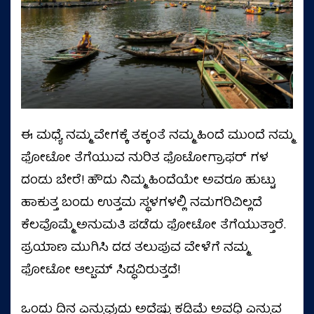
ಈ ಮಧ್ಯೆ ನಮ್ಮ ವೇಗಕ್ಕೆ ತಕ್ಕಂತೆ ನಮ್ಮ ಹಿಂದೆ ಮುಂದೆ ನಮ್ಮ
ಫೋಟೋ ತೆಗೆಯುವ ನುರಿತ ಫೊಟೋಗ್ರಾಫರ್ ಗಳ
ದಂಡು ಬೇರೆ! ಹೌದು ನಿಮ್ಮ ಹಿಂದೆಯೇ ಅವರೂ ಹುಟ್ಟು
ಹಾಕುತ್ತ ಬಂದು ಉತ್ತಮ ಸ್ಥಳಗಳಲ್ಲಿ ನಮಗರಿವಿಲ್ಲದೆ
ಕೆಲವೊಮ್ಮೆ ಅನುಮತಿ ಪಡೆದು ಫೋಟೋ ತೆಗೆಯುತ್ತಾರೆ.
ಪ್ರಯಾಣ ಮುಗಿಸಿ ದಡ ತಲುಪುವ ವೇಳೆಗೆ ನಮ್ಮ
ಫೋಟೋ ಆಲ್ಬಮ್ ಸಿದ್ಧವಿರುತ್ತದೆ!
ಒಂದು ದಿನ ಎನ್ನುವುದು ಅದೆಷ್ಟು ಕಡಿಮೆ ಅವಧಿ ಎನ್ನುವ