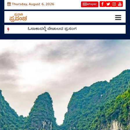
Thursday, August 6, 2026
ePaper
ಓಸಾಕಾದಲ್ಲಿ ಪೇಚಾಟದ ಪ್ರಸಂಗ
ರೀಲ