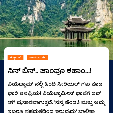
ಕಲ್ಚರಲ್
ಅಂಕಣಗಳು
ನಿನ್ ಬಿನ್.. ಜಾಂವೂ ಕಹಾಂ...!
ವಿಯೆಟ್ನಾಮ್ ನಲ್ಲಿ ಹಿಂದಿ ಸೀರಿಯಲ್ ಗಳು ಕೂಡ
ಭಾರಿ ಜನಪ್ರಿಯ! ವಿಯೆಟ್ನಾಮೀಸ್ ಭಾಷೆಗೆ ಡಬ್
ಆಗಿ ಪ್ರಸಾರವಾಗುತ್ತವೆ. 'ನನ್ನ ಹೆಂಡತಿ ಮತ್ತು ಅಮ್ಮ
ಇಬ್ಬರೂ ಸಹಮತದಿಂದ ಇರುವುದು' ಬಾಲಿಕಾ