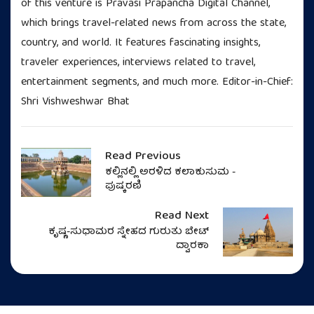
of this venture is Pravasi Prapancha Digital Channel,
which brings travel-related news from across the state,
country, and world. It features fascinating insights,
traveler experiences, interviews related to travel,
entertainment segments, and much more. Editor-in-Chief:
Shri Vishweshwar Bhat
Read Previous
ಕಲ್ಲಿನಲ್ಲಿ ಅರಳಿದ ಕಲಾಕುಸುಮ -
ಪುಷ್ಕರಣಿ
Read Next
ಕೃಷ್ಣ-ಸುಧಾಮರ ಸ್ನೇಹದ ಗುರುತು ಬೇಟ್
ದ್ವಾರಕಾ