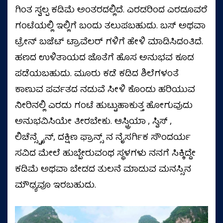
ಗಿಂತ ಸ್ವಲ್ಪ ಕಡಿಮೆ ಅಂತರದಲ್ಲಿದೆ. ಎರಡರಿಂದ ಎರಡೂವರೆ
ಗಂಟೆಯಲ್ಲಿ ಇಲ್ಲಿಗೆ ಬಂದು ತಲುಪಬಹುದು. ಬಸ್ ಅಥವಾ
ಟ್ರೇನ್ ಬಜೆಟ್ ಟ್ರಾವೆಲರ್ ಗಳಿಗೆ ಹೇಳಿ ಮಾಡಿಸಿದಂತಿದೆ.
ಹಣದ ಉಳಿತಾಯದ ಜೊತೆಗೆ ಹೊಸ ಅನುಭವ ಕೂಡ
ಪಡೆಯಬಹುದು. ಮೂರು ಕಡೆ ಕಡಿದ ಶಿಲೆಗಳಂತೆ
ಕಾಣುವ ಪರ್ವತದ ನಡುವೆ ಸೀಳಿ ಕೊಂಡು ಹರಿಯುವ
ನೀರಿನಲ್ಲಿ ಎರಡು ಗಂಟೆ ಹುಟ್ಟುಹಾಕುತ್ತ ಹೋಗುವುದು
ಅನುಭವಿಸಿಯೇ ತೀರಬೇಕು. ಆಸ್ಟ್ರಿಯಾ , ಸ್ವಿಸ್ ,
ಲಿಚೆನ್ಸ್ಟೈನ್, ದಕ್ಷಿಣ ಫ್ರಾನ್ಸ್ ನ ನೈಸರ್ಗಿಕ ಸೌಂದರ್ಯ
ಸವಿದ ಮೇಲೆ ಹುಬ್ಬೇರುವಂಥ ಸ್ಥಳಗಳು ನನಗೆ ಸಿಕ್ಕಿದ್ದೇ
ಕಡಿಮೆ ಅಥವಾ ಬೇಡದ ತುಲನೆ ಮಾಡುವ ಮನಸ್ಸಿನ
ಮೌಢ್ಯವೂ ಇರಬಹುದು.