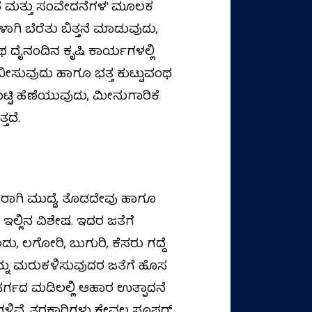
ುಭವ ಮತ್ತು ಸಂವೇದನೆಗಳ' ಮೂಲಕ
ಳಾಗಿ ಬೆರೆತು ಬಿತ್ತನೆ ಮಾಡುವುದು,
 ದೈನಂದಿನ ಕೃಷಿ ಕಾರ್ಯಗಳಲ್ಲಿ
 ಬೀಸುವುದು ಹಾಗೂ ಭತ್ತ ಕುಟ್ಟುವಂಥ
್ಟಿ ಹೆಣೆಯುವುದು, ಮೀನುಗಾರಿಕೆ
ತದೆ.
 ರಾಗಿ ಮುದ್ದೆ, ತೊಡದೇವು ಹಾಗೂ
ಲಿನ ವಿಶೇಷ. ಇದರ ಜತೆಗೆ
ು, ಲಗೋರಿ, ಬುಗುರಿ, ಕೆಸರು ಗದ್ದೆ
್ನು ಮರುಕಳಿಸುವುದರ ಜತೆಗೆ ಹೊಸ
ಸರ್ಗದ ಮಡಿಲಲ್ಲಿ ಆಹಾರ ಉತ್ಪಾದನೆ
ಶಗಳಿವೆ. ತರಕಾರಿಗಳು ಕೇವಲ ಸೂಪರ್