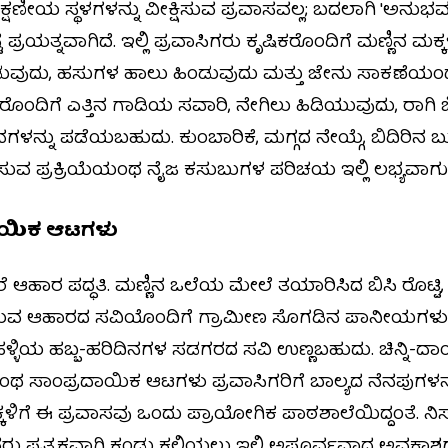
ಕ್ಷಣೀಯ ಸ್ಥಳಗಳನ್ನು ವೀಕ್ಷಿಸುವ ಪ್ರವಾಸವಲ್ಲ; ಬದಲಾಗಿ 'ಅನ
ಪ್ರಯತ್ನವಾಗಿದೆ. ಇಲ್ಲಿ ಪ್ರವಾಸಿಗರು ಕೃಷಿಕರೊಂದಿಗೆ ಮಣ್ಣಿನ ಮಕ್ಕ
ಡುವುದು, ಹಸುಗಳ ಹಾಲು ಹಿಂಡುವುದು ಮತ್ತು ಜೇನು ಸಾಕಣೆಯಂಥ
ದರೊಂದಿಗೆ ಎತ್ತಿನ ಗಾಡಿಯ ಸವಾರಿ, ನೇಗಿಲು ಹಿಡಿಯುವುದು, ರಾಗಿ
್ನು ಪಡೆಯಬಹುದು. ಕುಂಬಾರಿಕೆ, ಮಗ್ಗದ ನೇಯ್ಗೆ, ಬಿದಿರಿನ ಬುಟ
ಿಸುವ ಪ್ರಕ್ರಿಯೆಯಂಥ ನೈಜ ಕಸುಬುಗಳ ಪರಿಚಯ ಇಲ್ಲಿ ಲಭ್ಯವಾಗುತ್
ದಾಯಿಕ ಆಟಗಳು
 ಆಹಾರ ಪದ್ಧತಿ. ಮಣ್ಣಿನ ಒಲೆಯ ಮೇಲೆ ತಯಾರಿಸಿದ ಬಿಸಿ ರೊಟ್ಟಿ,
ಆಹಾರದ ಸವಿಯೊಂದಿಗೆ ಗ್ರಾಮೀಣ ಸೊಗಡಿನ ಪಾನೀಯಗಳು ಇಲ್
ಹಳ್ಳಿಯ ಹಬ್ಬ-ಹರಿದಿನಗಳ ಸಡಗರದ ಸವಿ ಉಣ್ಣಬಹುದು. ಚಿನ್ನಿ-ದಾಂಡ
ಸಾಂಪ್ರದಾಯಿಕ ಆಟಗಳು ಪ್ರವಾಸಿಗರಿಗೆ ಬಾಲ್ಯದ ನೆನಪುಗಳನ
ಕ್ಕಳಿಗೆ ಈ ಪ್ರವಾಸವು ಒಂದು ಪ್ರಾಯೋಗಿಕ ಪಾಠಶಾಲೆಯಿದ್ದಂತೆ. ನಿ
ರು ಪ್ರತ್ಯಕ್ಷವಾಗಿ ಕಂಡು ಕಲಿಯಲು ಇಲ್ಲಿ ಅಪೂರ್ವವಾದ ಅವಕಾ