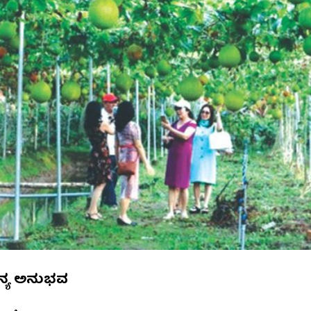
ನ್ಯ ಅನುಭವ