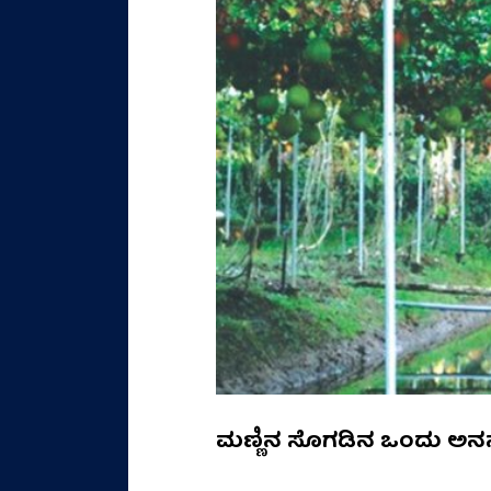
ಮಣ್ಣಿನ ಸೊಗಡಿನ ಒಂದು ಅನ