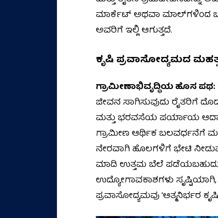
ಮಾರ್ಕೆಟ್ ಅಥವಾ ಮಾಲ್‌ಗಳಿಂದ ಬರು
ಅವರಿಗೆ ಇಲ್ಲಿ ಆಗುತ್ತದೆ.
ಕೃಷಿ ಪ್ರವಾಸೋದ್ಯಮದ ಮಹತ್
ಗ್ರಾಮೀಣಾಭಿವೃದ್ಧಿಯ ಹೊಸ ಪಥ:
ಜೀವನ ಸಾಗಿಸುವುದು ರೈತರಿಗೆ ದೊಡ್ಡ
ಮತ್ತು ಭರವಸೆಯ ಪರ್ಯಾಯ ಆದಾಯದ 
ಗ್ರಾಮೀಣ ಆರ್ಥಿಕ ಬಲವರ್ಧನೆಗೆ ಮತ್
ನೇರವಾಗಿ ಹೊಲಗಳಿಗೆ ಭೇಟಿ ನೀಡುವುದ
ಮಾಡಿ ಉತ್ತಮ ಬೆಲೆ ಪಡೆಯಬಹುದು. ಇ
ಉದ್ಯೋಗಾವಕಾಶಗಳು ಸೃಷ್ಟಿಯಾಗಿ,
ಪ್ರವಾಸೋದ್ಯಮವು 'ಆತ್ಮನಿರ್ಭರ ಕೃಷಿ