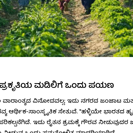
: ಪ್ರಕೃತಿಯ ಮಡಿಲಿಗೆ ಒಂದು ಪಯಣ
 ವಾರಾಂತ್ಯದ ವಿನೋದವಲ್ಲ; ಇದು ನಗರದ ಜಂಜಾಟ ಮತ್ತ
್ಯ ಆರ್ಥಿಕ-ಸಾಂಸ್ಕೃತಿಕ ಸೇತುವೆ. "ಹಳ್ಳಿಯೇ ಭಾರತದ 
ರಿಕಲ್ಪನೆಗಿದೆ. ಇದು ರೈತನ ಶ್ರಮಕ್ಕೆ ಗೌರವ ನೀಡುವುದರ ಜತ