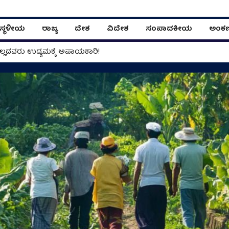
ಸ್ಥಳೀಯ
ರಾಜ್ಯ
ದೇಶ
ವಿದೇಶ
ಸಂಪಾದಕೀಯ
ಅಂಕ
ಿಲ್ಲದವರು ಉದ್ಯಮಕ್ಕೆ ಅಪಾಯಕಾರಿ!