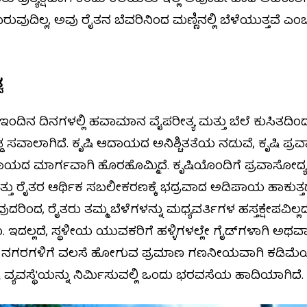
ವುದಿಲ್ಲ, ಅವು ರೈತನ ಬೆವರಿನಿಂದ ಮಣ್ಣಿನಲ್ಲಿ ಬೆಳೆಯುತ್ತವೆ ಎ
ವ
ಇಂದಿನ ದಿನಗಳಲ್ಲಿ ಹವಾಮಾನ ವೈಪರೀತ್ಯ ಮತ್ತು ಬೆಲೆ ಕುಸಿತದಿಂದ
 ಸವಾಲಾಗಿದೆ. ಕೃಷಿ ಆದಾಯದ ಅನಿಶ್ಚಿತತೆಯ ನಡುವೆ, ಕೃಷಿ ಪ್ರವಾ
ಮಾರ್ಗವಾಗಿ ಹೊರಹೊಮ್ಮಿದೆ. ಕೃಷಿಯೊಂದಿಗೆ ಪ್ರವಾಸೋದ್ಯಮ
ತು ರೈತರ ಆರ್ಥಿಕ ಸಬಲೀಕರಣಕ್ಕೆ ಭದ್ರವಾದ ಅಡಿಪಾಯ ಹಾಕುತ್ತದೆ. 
ರಿಂದ, ರೈತರು ತಮ್ಮ ಬೆಳೆಗಳನ್ನು ಮಧ್ಯವರ್ತಿಗಳ ಹಸ್ತಕ್ಷೇಪವಿಲ್
ದಲ್ಲದೆ, ಸ್ಥಳೀಯ ಯುವಕರಿಗೆ ಹಳ್ಳಿಗಳಲ್ಲೇ ಗೈಡ್‌ಗಳಾಗಿ ಅಥವಾ
 ನಗರಗಳಿಗೆ ವಲಸೆ ಹೋಗುವ ಪ್ರಮಾಣ ಗಣನೀಯವಾಗಿ ಕಡಿಮೆಯಾಗುತ
 ವ್ಯವಸ್ಥೆ'ಯನ್ನು ನಿರ್ಮಿಸುವಲ್ಲಿ ಒಂದು ಭರವಸೆಯ ಹಾದಿಯಾಗಿದೆ.