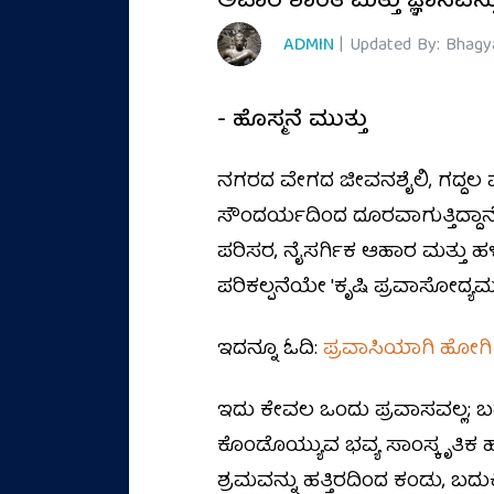
ಅಪಾರ ಶಾಂತಿ ಮತ್ತು ಜ್ಞಾನವ
ADMIN
| Updated By: Bhagy
- ಹೊಸ್ಮನೆ ಮುತ್ತು
ನಗರದ ವೇಗದ ಜೀವನಶೈಲಿ, ಗದ್ದಲ ಮತ
ಸೌಂದರ್ಯದಿಂದ ದೂರವಾಗುತ್ತಿದ್ದಾನೆ. 
ಪರಿಸರ, ನೈಸರ್ಗಿಕ ಆಹಾರ ಮತ್ತು ಹ
ಪರಿಕಲ್ಪನೆಯೇ 'ಕೃಷಿ ಪ್ರವಾಸೋದ್ಯಮ' 
ಇದನ್ನೂ ಓದಿ:
ಪ್ರವಾಸಿಯಾಗಿ ಹೋಗಿ ರ
ಇದು ಕೇವಲ ಒಂದು ಪ್ರವಾಸವಲ್ಲ; ಬ
ಕೊಂಡೊಯ್ಯುವ ಭವ್ಯ ಸಾಂಸ್ಕೃತಿಕ ಹಾ
ಶ್ರಮವನ್ನು ಹತ್ತಿರದಿಂದ ಕಂಡು,