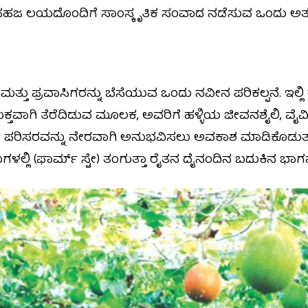
ಜ ಲಯದೊಂದಿಗೆ ಸಾಂಸ್ಕೃತಿಕ ಸಂವಾದ ನಡೆಸುವ ಒಂದು ಅತ್ಯು
?
್ತು ಪ್ರವಾಸಿಗರನ್ನು ಬೆಸೆಯುವ ಒಂದು ನವೀನ ಪರಿಕಲ್ಪನೆ. ಇಲ್ಲಿ
ಮುಕ್ತವಾಗಿ ತೆರೆದಿಡುವ ಮೂಲಕ, ಅವರಿಗೆ ಹಳ್ಳಿಯ ಜೀವನಶೈಲಿ, ವೈ
ಿಕ ಪರಿಸರವನ್ನು ನೇರವಾಗಿ ಅನುಭವಿಸಲು ಅವಕಾಶ ಮಾಡಿಕೊಡುತ್ತಾರೆ
ಿಗಳಲ್ಲಿ (ಫಾರ್ಮ್ ಸ್ಟೇ) ತಂಗುತ್ತಾ ರೈತನ ದೈನಂದಿನ ಬದುಕಿನ ಭಾಗವ