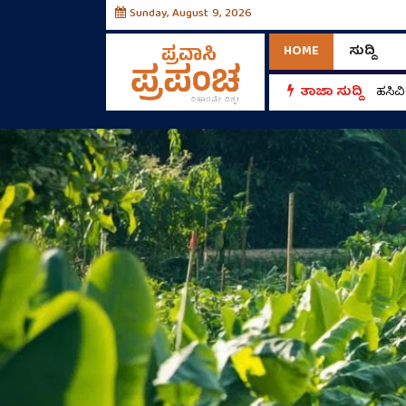
Sunday, August 9, 2026
HOME
ಸುದ್ದಿ
್‌!
ತಾಜಾ ಸುದ್ದಿ
ಹಸಿವ