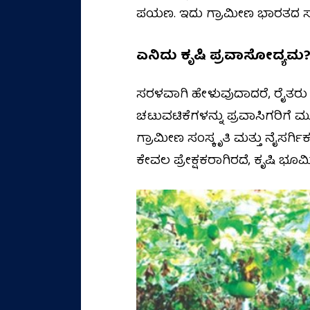
ಪಯಣ. ಇದು ಗ್ರಾಮೀಣ ಭಾರತದ ಸಹ
ಏನಿದು ಕೃಷಿ ಪ್ರವಾಸೋದ್ಯಮ
ಸರಳವಾಗಿ ಹೇಳುವುದಾದರೆ, ರೈತರು ಮತ
ಚಟುವಟಿಕೆಗಳನ್ನು ಪ್ರವಾಸಿಗರಿಗೆ 
ಗ್ರಾಮೀಣ ಸಂಸ್ಕೃತಿ ಮತ್ತು ನೈಸರ್ಗ
ಕೇವಲ ಪ್ರೇಕ್ಷಕರಾಗಿರದೆ, ಕೃಷಿ ಭೂಮ