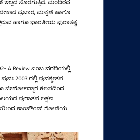
 ಇಲ್ಲದೆ ಸೊರಗುತ್ತಿದೆ. ಮಂದಿರದ
ಸಿಗಬೇಕಾದ ಪ್ರಚಾರ, ಮನ್ನಣೆ ಹಾಗೂ
್ಲಿರುವ ಹಾಗೂ ಭಾರತೀಯ ಪುರಾತತ್ವ
-92- A Review ಎಂಬ ವರದಿಯಲ್ಲಿ
ಪುನಃ 2003 ರಲ್ಲಿ ಪುನಶ್ಚೇತನ
ಗೂ ಜೀರ್ಣೋದ್ಧಾರ ಕೆಲಸದಿಂದ
ದೇವಾಲಯದ ಪುರಾತನ ಲಕ್ಷಣ
ಲಾಖೆಯಿಂದ ಕಾಂಪೌಂಡ್ ಗೋಡೆಯ