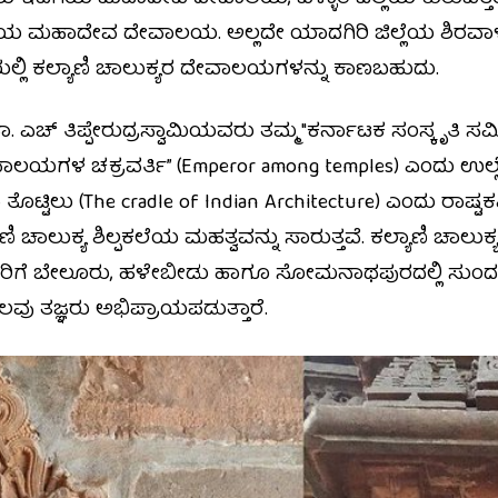
ಿಯ ಮಹಾದೇವ ದೇವಾಲಯ. ಅಲ್ಲದೇ ಯಾದಗಿರಿ ಜಿಲ್ಲೆಯ ಶಿರವಾಳ, 
ಲ್ಲಿ ಕಲ್ಯಾಣಿ ಚಾಲುಕ್ಯರ ದೇವಾಲಯಗಳನ್ನು ಕಾಣಬಹುದು.
ಡಾ. ಎಚ್ ತಿಪ್ಪೇರುದ್ರಸ್ವಾಮಿಯವರು ತಮ್ಮ "ಕರ್ನಾಟಕ ಸಂಸ್ಕೃತಿ ಸಮ
 ಚಕ್ರವರ್ತಿ” (Emperor among temples) ಎಂದು ಉಲ್ಲೇಖಿಸಿ
ೊಟ್ಟಿಲು (The cradle of Indian Architecture) ಎಂದು ರಾಷ್ಟಕವಿ
ಣಿ ಚಾಲುಕ್ಯ ಶಿಲ್ಪಕಲೆಯ ಮಹತ್ವವನ್ನು ಸಾರುತ್ತವೆ. ಕಲ್ಯಾಣಿ ಚಾಲ
ಸಳರಿಗೆ ಬೇಲೂರು, ಹಳೇಬೀಡು ಹಾಗೂ ಸೋಮನಾಥಪುರದಲ್ಲಿ ಸುಂ
ವು ತಜ್ಞರು ಅಭಿಪ್ರಾಯಪಡುತ್ತಾರೆ.