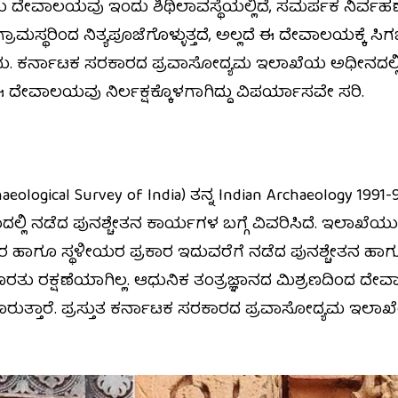
ಿಯ ದೇವಾಲಯವು ಇಂದು ಶಿಥಿಲಾವಸ್ಥೆಯಲ್ಲಿದೆ, ಸಮರ್ಪಕ ನಿರ್ವಹಣೆ
್ರಾಮಸ್ಥರಿಂದ ನಿತ್ಯಪೂಜೆಗೊಳ್ಳುತ್ತದೆ, ಅಲ್ಲದೆ ಈ ದೇವಾಲಯಕ್ಕೆ 
ಬಹುದು. ಕರ್ನಾಟಕ ಸರಕಾರದ ಪ್ರವಾಸೋದ್ಯಮ ಇಲಾಖೆಯ ಅಧೀನದಲ
ದೇವಾಲಯವು ನಿರ್ಲಕ್ಷಕ್ಕೊಳಗಾಗಿದ್ದು ವಿಪರ್ಯಾಸವೇ ಸರಿ.
ological Survey of India) ತನ್ನ Indian Archaeology 1991
ದಲ್ಲಿ ನಡೆದ ಪುನಶ್ಚೇತನ ಕಾರ್ಯಗಳ ಬಗ್ಗೆ ವಿವರಿಸಿದೆ. ಇಲಾಖೆಯು 
ಞರ ಹಾಗೂ ಸ್ಥಳೀಯರ ಪ್ರಕಾರ ಇದುವರೆಗೆ ನಡೆದ ಪುನಶ್ಚೇತನ ಹಾ
ಹೊರತು ರಕ್ಷಣೆಯಾಗಿಲ್ಲ. ಆಧುನಿಕ ತಂತ್ರಜ್ಞಾನದ ಮಿಶ್ರಣದಿಂದ 
ರುತ್ತಾರೆ. ಪ್ರಸ್ತುತ ಕರ್ನಾಟಕ ಸರಕಾರದ ಪ್ರವಾಸೋದ್ಯಮ ಇ