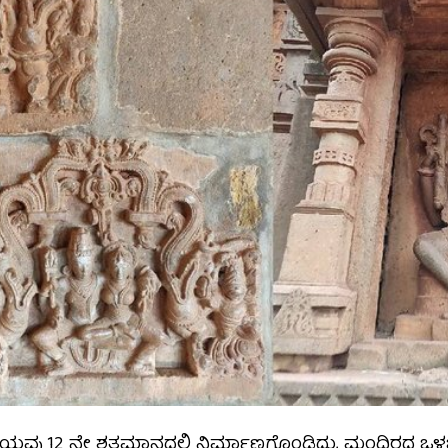
ು 12 ನೇ ಶತಮಾನದಲ್ಲಿ ನಿರ್ಮಾಣಗೊಂಡಿದ್ದು, ಮಂದಿರದ ಒ