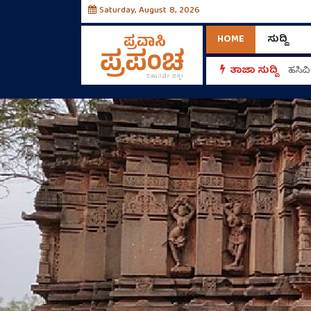
Saturday, August 8, 2026
HOME
ಸುದ್ದಿ
್‌!
ತಾಜಾ ಸುದ್ದಿ
ಹಸಿವ