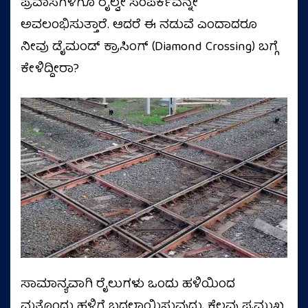
ಪ್ರವಾಸಗಳಿಗೂ ರೈಲ್ವೇ ಸಂಪರ್ಕವನ್ನೇ
ಅವಲಂಭಿಸುತ್ತಾರೆ. ಆದರೆ ಈ ನಡುವೆ ಎಂದಾದರೂ
ನೀವು ಡೈಮಂಡ್ ಕ್ರಾಸಿಂಗ್ (Diamond Crossing) ಬಗ್ಗೆ
ಕೇಳಿದ್ದೀರಾ?
ಸಾಮಾನ್ಯವಾಗಿ ರೈಲುಗಳು ಒಂದು ಹಳಿಯಿಂದ
ಮತ್ತೊಂದು ಹಳಿಗೆ ಬದಲಾಯಿಸುವುದು, ಕೆಲವು ಪ್ರಮುಖ