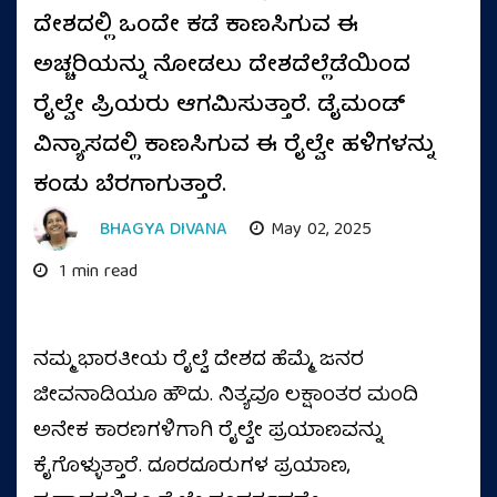
ದೇಶದಲ್ಲಿ ಒಂದೇ ಕಡೆ ಕಾಣಸಿಗುವ ಈ
ಅಚ್ಚರಿಯನ್ನು ನೋಡಲು ದೇಶದೆಲ್ಲೆಡೆಯಿಂದ
ರೈಲ್ವೇ ಪ್ರಿಯರು ಆಗಮಿಸುತ್ತಾರೆ. ಡೈಮಂಡ್
ವಿನ್ಯಾಸದಲ್ಲಿ ಕಾಣಸಿಗುವ ಈ ರೈಲ್ವೇ ಹಳಿಗಳನ್ನು
ಕಂಡು ಬೆರಗಾಗುತ್ತಾರೆ.
BHAGYA DIVANA
May 02, 2025
1 min read
ನಮ್ಮ ಭಾರತೀಯ ರೈಲ್ವೆ ದೇಶದ ಹೆಮ್ಮೆ, ಜನರ
ಜೀವನಾಡಿಯೂ ಹೌದು. ನಿತ್ಯವೂ ಲಕ್ಷಾಂತರ ಮಂದಿ
ಅನೇಕ ಕಾರಣಗಳಿಗಾಗಿ ರೈಲ್ವೇ ಪ್ರಯಾಣವನ್ನು
ಕೈಗೊಳ್ಳುತ್ತಾರೆ. ದೂರದೂರುಗಳ ಪ್ರಯಾಣ,