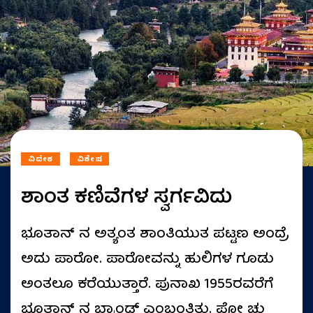
ವಿದೇಶ
ವಿಶೇಷ
ಶಾಂತ ಕಣಿವೆಗಳ ಸ್ವರ್ಗವಿದು
ಭೂತಾನ್ ನ ಅತ್ಯಂತ ಶಾಂತಿಯುತ ಪಟ್ಟಣ ಅಂದ್ರೆ
ಅದು ಪಾರೋ. ಪಾರೋವನ್ನು ಹುಲಿಗಳ ಗೂಡು
ಅಂತಲೂ ಕರೆಯುತ್ತಾರೆ. ಪುನಾಖ 1955ರವರೆಗೆ
ಭೂತಾನ್ ನ ಬ್ರ್ಯಾಂಡ್ ಎಂಬಂತಿತ್ತು. ಫೋ ಚು