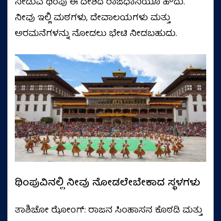
ನೀಡುವ ಥಿಂಪು ಈ ದೇಶದ ರಾಜಧಾನಿಯೂ ಹೌದು.
ನೀವು ಇಲ್ಲಿ ಮಠಗಳು, ದೇವಾಲಯಗಳು ಮತ್ತು
ಅರಮನೆಗಳನ್ನು ನೋಡಲು ಭೇಟಿ ನೀಡಬಹುದು.
ಥಿಂಪುವಿನಲ್ಲಿ ನೀವು ನೋಡಲೇಬೇಕಾದ ಸ್ಥಳಗಳು
ತಾಶಿಚೋ ಝೋಂಗ್: ರಾಜನ ಸಿಂಹಾಸನ ಕೊಠಡಿ ಮತ್ತು