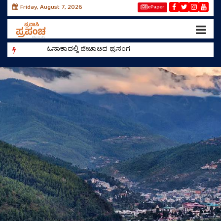
Friday, August 7, 2026
ePaper
ಓಸಾಕಾದಲ್ಲಿ ಪೇಚಾಟದ ಪ್ರಸಂಗ
ರೀಲ