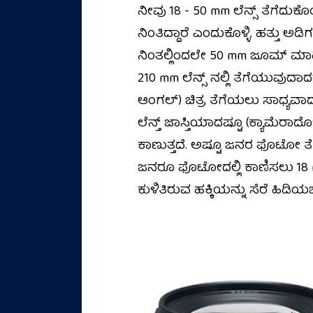
ನೀವು 18 - 50 mm ಲೆನ್ಸ್ ತೆಗೆದ
ನಿಂತಿದ್ದಾರೆ ಎಂದುಕೊಳ್ಳಿ. ಹತ್ತು ಅಡಿ
ನಿಂತಲ್ಲಿಂದಲೇ 50 mm ಜೂಮ್ ಮಾಡಿದರೆ
210 mm ಲೆನ್ಸ್ ನಲ್ಲಿ ತೆಗೆಯುವುದಾದ
ಆಂಗಲ್‌) ಚಿತ್ರ ತೆಗೆಯಲು ಸಾಧ್ಯವ
ಲೆನ್ತ್‌ ಜಾಸ್ತಿಯಾದಷ್ಟೂ (ಕ್ಯಾಮೆರಾದೊ
ಕಾಣುತ್ತದೆ. ಅಷ್ಟೂ ಜನರ ಫೊಟೋ ತ
ಜನರೂ ಫೊಟೋದಲ್ಲಿ ಕಾಣಿಸಲು 18 m
ಕುಳಿತಿರುವ ಹಕ್ಕಿಯನ್ನು ಸೆರೆ ಹಿ