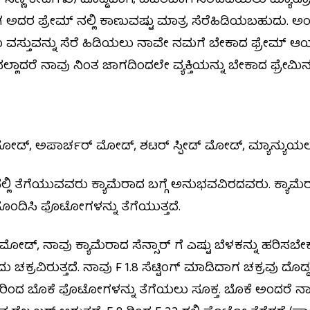
 – ಸಣ್ಣ ಕೀಟಗಳು) ದೊಡ್ಡದಾಗಿ, ವಿವರವಾಗಿ ಸೆರೆಹಿಡಿಯಲು ಮ್ಯಾ
ವಾಗ ಅದರ ಪ್ರೇಮ್ ನಲ್ಲಿ ಕಾಣುವಷ್ಟು ಮಾತ್ರ ಸೆರೆಹಿಡಿಯಬಹುದು. 
ಒಂದು ವಸ್ತುವನ್ನು ಸೆರೆ ಹಿಡಿಯಲು ನಾವೇ ನಮಗೆ ಬೇಕಾದ ಫ್ರೇಮ್ ಆಯ
ಲ್ಲಾದರೆ ನಾವು ನಿಂತ ಜಾಗದಿಂದಲೇ ವ್ಯಕ್ತಿಯನ್ನು ಬೇಕಾದ ಫ್ರೇಮಿನ
 ಮೋಡ್, ಅಪಾರ್ಚರ್ ಮೋಡ್, ಶಟರ್ ಸ್ಪೀಡ್ ಮೋಡ್, ಮ್ಯಾನ್ಯುಯ
ಿ ತೆಗೆಯುವವರು ಕ್ಯಾಮೆರಾದ ಬಗ್ಗೆ ಅನುಭವವಿರದವರು. ಕ್ಯಾಮೆ
ಸರಿಹೊಂದಿಸಿ ಫೊಟೋಗಳನ್ನು ತೆಗೆಯುತ್ತದೆ.
ೋಡ್, ನಾವು ಕ್ಯಾಮೆರಾದ ಸೆನ್ಸಾರ್ ಗೆ ಎಷ್ಟು ಬೆಳಕನ್ನು ಹರಿಸಬೇಕು
ದು ಚಕ್ರವಿರುತ್ತದೆ. ನಾವು F 1.8 ಸೆಟ್ಟಿಂಗ್‌ ಮಾಡಿದಾಗ ಚಕ್ರವು ದೊಡ
ಿಂದ ಬೊಕೆ ಫೊಟೋಗಳನ್ನು ತೆಗೆಯಲು ಸೂಕ್ತ. ಬೊಕೆ ಅಂದರೆ ನಾ