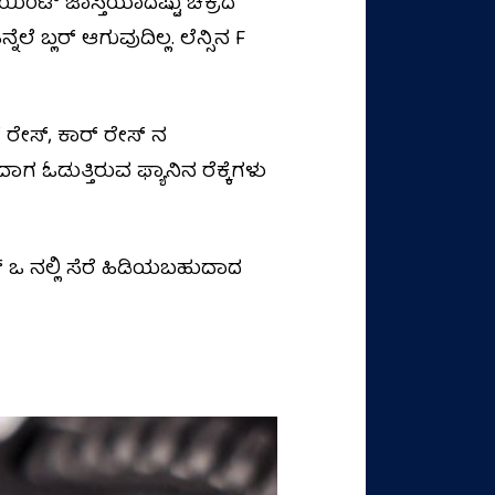
(ಪಾಯಿಂಟ್ ಜಾಸ್ತಿಯಾದಷ್ಟು ಚಕ್ರದ
ೆಲೆ ಬ್ಲರ್ ಆಗುವುದಿಲ್ಲ. ಲೆನ್ಸಿನ F
ಂಗ್ ರೇಸ್, ಕಾರ್ ರೇಸ್ ನ
ಗ ಓಡುತ್ತಿರುವ ಫ್ಯಾನಿನ ರೆಕ್ಕೆಗಳು
 ಒ ನಲ್ಲಿ ಸೆರೆ ಹಿಡಿಯಬಹುದಾದ