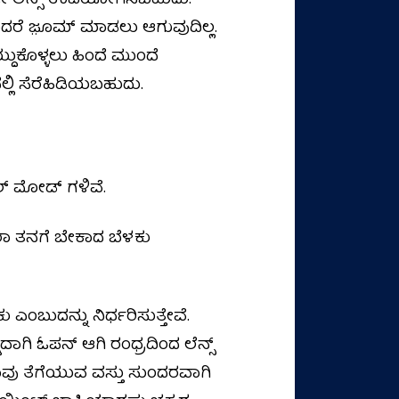
ಕ್ರೋ ಲೆನ್ಸ್‌ ಉಪಯೋಗಿಸಬಹುದು.
ಅಂದರೆ ಜೂ಼ಮ್ ಮಾಡಲು ಆಗುವುದಿಲ್ಲ.
್ದುಕೊಳ್ಳಲು ಹಿಂದೆ ಮುಂದೆ
ಲ್ಲಿ ಸೆರೆಹಿಡಿಯಬಹುದು.
ಲ್ ಮೋಡ್ ಗಳಿವೆ.
ರಾ ತನಗೆ ಬೇಕಾದ ಬೆಳಕು
 ಎಂಬುದನ್ನು ನಿರ್ಧರಿಸುತ್ತೇವೆ.
್ಡದಾಗಿ ಓಪನ್ ಆಗಿ ರಂಧ್ರದಿಂದ ಲೆನ್ಸ್
ವು ತೆಗೆಯುವ ವಸ್ತು ಸುಂದರವಾಗಿ