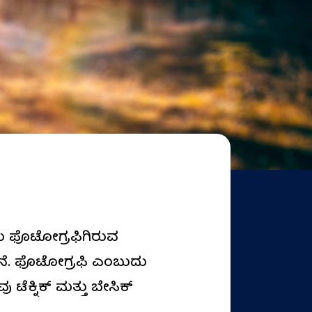
ಅದು ಫೊಟೋಗ್ರಫಿಗಿರುವ
ನೆ. ಫೊಟೋಗ್ರಫಿ ಎಂಬುದು
ೆಕ್ನಿಕ್ ಮತ್ತು ಬೇಸಿಕ್‌