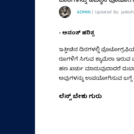
ಪಾಠಗಳನ್ನು ಹವ್ಯಾಸಿ ಫೊಟೋಗ್ರಾಫರ
ADMIN
| Updated By: jades
- ಅನಂತ್‌ ಹರಿತ್ಸ
ಇತ್ತೀಚಿನ ದಿನಗಳಲ್ಲಿ ಫೊಟೋಗ್ರಫ
ರೂಗಳಿಗೆ ಸಿಗುವ ಕ್ಯಾಮೆರಾ ಇರುವ ಮ
ಹಣ ಖರ್ಚು ಮಾಡುವುದಾದರೆ ದುಬಾರಿ
ಅವುಗಳನ್ನು ಉಪಯೋಗಿಸುವ ಬಗ್ಗೆ ತಿಳ
ಲೆನ್ಸ್‌ ಬೇಕು ಗುರು