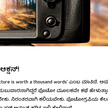
 ಆಕ್ಷನ್!
cture is worth a thousand words’ ಎಂಬ ಮಾತಿದೆ. 
ಕಸುಬುದಾರನಾಗಿದ್ದರೆ ಫೊಟೋ ಮೂಲಕವೇ ಕಥೆ ಹೇಳುತ್ತಾ
ಧೆ ಬೇಕು. ನಿರಂತರವಾಗಿ ಕಲಿಯಬೇಕು. ಫೊಟೋಗ್ರಫಿಯ ಕೆಲವು ಟ