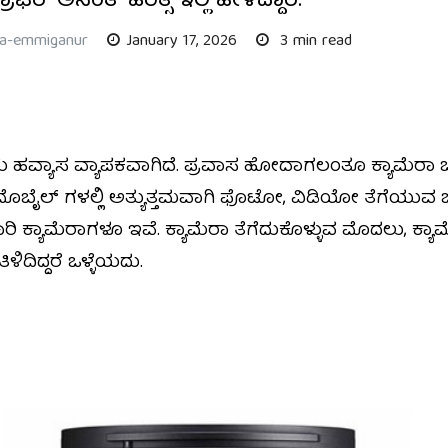
್‌ ಅನಂತ್‌ ಹರಿತ್ಸ ಇಲ್ಲಿ ಹೇಳಿದ್ದಾರೆ.
ha-emmiganur
January 17, 2026
3 min read
ಿಯ ಹವ್ಯಾಸ ವ್ಯಾಪಕವಾಗಿದೆ. ಪ್ರವಾಸ ಹೋದಾಗಲಂತೂ ಕ್ಯಾಮೆರಾ 
ೊಬೈಲ್ ಗಳಲ್ಲಿ ಅತ್ಯುತ್ತಮವಾಗಿ ಫೊಟೋ, ವಿಡಿಯೋ ತೆಗೆಯುವ ಜನರು 
 ಕ್ಯಾಮೆರಾಗಳೂ ಇವೆ. ಕ್ಯಾಮೆರಾ ತೆಗೆದುಕೊಳ್ಳುವ ಮೊದಲು, ಕ
ಿದಿದ್ದರೆ ಒಳ್ಳೆಯದು.