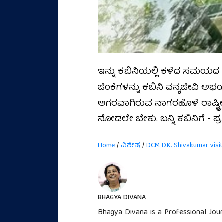
ಇನ್ನು ಕಬಿನಿಯಲ್ಲಿ ಕಳೆದ ಸಮಯದ ಬಗ
ಜಿಂಕೆಗಳನ್ನು ಕಬಿನಿ ವನ್ಯಜೀವಿ ಅಭಯ
ಆಗರವಾಗಿರುವ ನಾಗರಹೊಳೆ ರಾಷ್ಟ್
ನೋಡಲೇ ಬೇಕು. ಬನ್ನಿ ಕಬಿನಿಗೆ - ಪ್
Home
/
ವಿಶೇಷ
/
DCM D.K. Shivakumar visi
BHAGYA DIVANA
Bhagya Divana is a Professional Jour