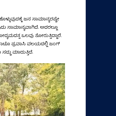
ಳ್ಳುವುದಕ್ಕೆ ಜನ ಸಾಮಾನ್ಯರಷ್ಟೇ
ುದು ಸಾಮಾನ್ಯವಾಗಿದೆ. ಅದರಲ್ಲೂ
್ಯಮದತ್ತ ಒಲವು ತೋರುತ್ತಿದ್ದಾರೆ.
ಫಾಟೊ ಪ್ರವಾಸಿ ವಲಯದಲ್ಲಿ ಜಂಗ್‌
ದ್ದು ಮಾಡುತ್ತಿದೆ.