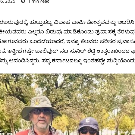
6, 2025
1 min read
ುದಕ್ಕೆ, ಹುಟ್ಟುಹಬ್ಬ, ವಿವಾಹ ವಾರ್ಷಿಕೋತ್ಸವವನ್ನು ಆಚರಿಸಿಕೊ
ರಾಜಕೀಯದವರು ಎಲ್ಲರೂ ಬಿಡುವು ಮಾಡಿಕೊಂಡು ಪ್ರವಾಸಕ್ಕೆ ತೆರಳುವ
ಲುಹೋಗುವವರು ಒಂದೆಡೆಯಾದರೆ, ಇನ್ನೂ ಕೆಲವರು ಪರಿಸರ ಪ್ರವಾಸೋದ
ಇತ್ತೀಚೆಗಷ್ಟೇ ಬಾಲಿವುಡ್‌ ನಟ ಸುನಿಲ್‌ ಶೆಟ್ಟಿ ಉತ್ತರಾಖಂಡದ 
ು ಆನಂದಿಸಿದ್ದರು. ಸದ್ಯ ಕರ್ನಾಟದಲ್ಲೂ ಇಂತಹದ್ದೇ ಸುದ್ದಿಯೊಂದು ಸ