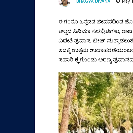
BHAGYA DIVANA
May 1
ಈಗಂತೂ ಒತ್ತಡದ ಜೀವನದಿಂದ ಹೊರಬರುವ
ಅಲ್ಲದೆ ಸಿನಿಮಾ ಸೆಲೆಬ್ರಿಟಿಗಳು, 
ವಿದೇಶಿ ಪ್ರವಾಸ, ಬೀಚ್‌ ಸುತ್ತಾಡ
ಇದಕ್ಕೆ ಉತ್ತಮ ಉದಾಹರಣೆಯೆಂಬಂತೆ, 
ಸಫಾರಿ ಕೈಗೊಂಡು ಅರಣ್ಯ ಪ್ರವಾಸವನ್ನ