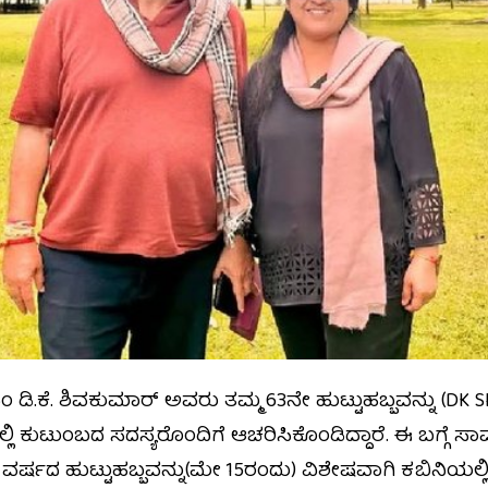
ಿ.ಕೆ. ಶಿವಕುಮಾರ್ ಅವರು ತಮ್ಮ 63ನೇ ಹುಟ್ಟುಹಬ್ಬವನ್ನು (DK Sh
ಲ್ಲಿ ಕುಟುಂಬದ ಸದಸ್ಯರೊಂದಿಗೆ ಆಚರಿಸಿಕೊಂಡಿದ್ದಾರೆ. ಈ ಬಗ್ಗೆ 
 ವರ್ಷದ ಹುಟ್ಟುಹಬ್ಬವನ್ನು(ಮೇ 15ರಂದು) ವಿಶೇಷವಾಗಿ ಕಬಿನಿ