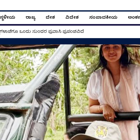
ಸ್ಥಳೀಯ
ರಾಜ್ಯ
ದೇಶ
ವಿದೇಶ
ಸಂಪಾದಕೀಯ
ಅಂಕ
ಸ್‌ಗಳಾಚೆಗೂ ಒಂದು ಸುಂದರ ಪ್ರವಾಸಿ ಪ್ರಪಂಚವಿದೆ