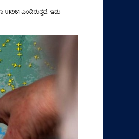
 UK981 ಎಂದಿರುತ್ತದೆ. ಇದು