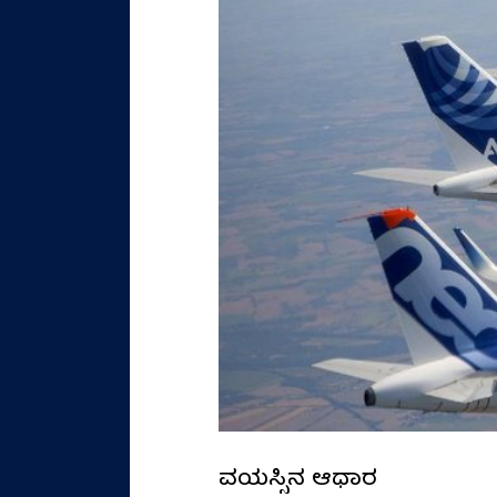
ವಯಸ್ಸಿನ ಆಧಾರ