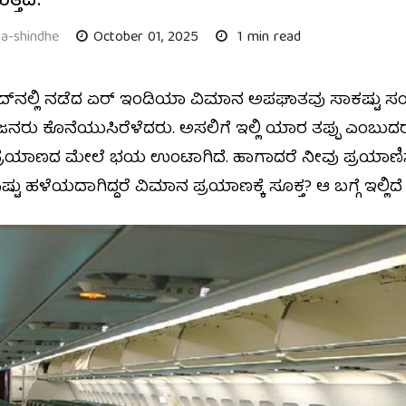
ತ್ತದೆ.
a-shindhe
October 01, 2025
1 min read
್‌ನಲ್ಲಿ ನಡೆದ ಏರ್ ಇಂಡಿಯಾ ವಿಮಾನ ಅಪಘಾತವು ಸಾಕಷ್ಟು ಸಂಚ
ಜನರು ಕೊನೆಯುಸಿರೆಳೆದರು. ಅಸಲಿಗೆ ಇಲ್ಲಿ ಯಾರ ತಪ್ಪು ಎಂಬುದರ 
್ರಯಾಣದ ಮೇಲೆ ಭಯ ಉಂಟಾಗಿದೆ. ಹಾಗಾದರೆ ನೀವು ಪ್ರಯಾಣಿಸು
 ಹಳೆಯದಾಗಿದ್ದರೆ ವಿಮಾನ ಪ್ರಯಾಣಕ್ಕೆ ಸೂಕ್ತ? ಆ ಬಗ್ಗೆ ಇಲ್ಲಿದೆ