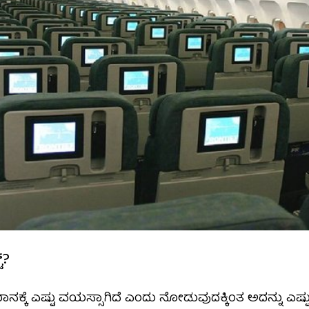
್?
ಕ್ಕೆ ಎಷ್ಟು ವಯಸ್ಸಾಗಿದೆ ಎಂದು ನೋಡುವುದಕ್ಕಿಂತ ಅದನ್ನು ಎಷ್ಟು