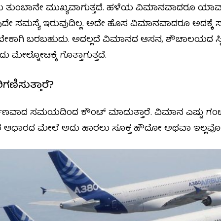
ುದು ತುಂಬಾನೇ ಮುಖ್ಯವಾಗುತ್ತದೆ. ಹಳೆಯ ವಿಮಾನವಾದರೂ ಯ
ಯಾವುದೇ ಸಮಸ್ಯೆ ಇರುವುದಿಲ್ಲ. ಅದೇ ಹೊಸ ವಿಮಾನವಾದರೂ ಅದಕ್ಕೆ
ಾಗಿ ಬರಬಹುದು. ಅದಲ್ಲದೆ ವಿಮಾನದ ಆಸನ, ಶೌಚಾಲಯದ ಸ್ಥಿತಿಗ
ೇಲ್ನೋಟಕ್ಕೆ ಗೊತ್ತಾಗುತ್ತದೆ.
ಗಣಿಸುತ್ತಾರೆ?
ಾಣವಾದ ಸಮಯದಿಂದ ಕೌಂಟ್ ಮಾಡುತ್ತಾರೆ. ವಿಮಾನ ಎಷ್ಟು ಗಂಟ
ರ ಆಧಾರದ ಮೇಲೆ ಅದು ಹಾರಲು ಸೂಕ್ತ ಹೌದೋ ಅಥವಾ ಇಲ್ಲವೋ ಎ