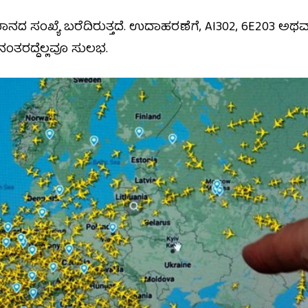
ನದ ಸಂಖ್ಯೆ ಬರೆದಿರುತ್ತದೆ. ಉದಾಹರಣೆಗೆ, AI302, 6E203 ಅಥವಾ
ನಂತರದ್ದೆಲ್ಲವೂ ಸುಲಭ.