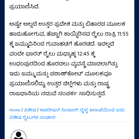
ಪ್ರಯಾಣಿಸಿದೆ.
ಅಷ್ಟೇ ಅಲ್ಲದೆ ಉತ್ತರ ಪ್ರದೇಶ ಮತ್ತು ಬಿಹಾರದ ಮೂಲಕ
ಹಾದುಹೋಗುವ, ಹೆಚ್ಚಾಗಿ ಕಾಯ್ದಿರಿಸದ ರೈಲು ರಾತ್ರಿ 11:55
ಕ್ಕೆ ಜಮ್ಮುವಿನಿಂದ ಗುವಾಹಟಿಗೆ ಹೊರಟಿದೆ. ಇದಲ್ಲದೆ
ವಂದೇ ಭಾರತ್ ರೈಲು ಮಧ್ಯಾಹ್ನ 12:45 ಕ್ಕೆ
ಉಧಂಪುರದಿಂದ ಹೊರಡಲು ವ್ಯವಸ್ಥೆ ಮಾಡಲಾಗಿತ್ತು.
ಇದು ಜಮ್ಮು ಮತ್ತು ಪಠಾಣ್‌ಕೋಟ್ ಮೂಲಕವೂ
ಪ್ರಯಾಣಿಸಲಿದ್ದು, ಉತ್ತರ ಜಿಲ್ಲೆಗಳು ಮತ್ತು ರಾಷ್ಟ್ರ
ರಾಜಧಾನಿಯ ನಡುವೆ ಸಂಪರ್ಕ ಸಾಧಿಸುತ್ತದೆ.
Home
/
ವಿಶೇಷ
/
ಆಪರೇಷನ್ ಸಿಂದೂರ್: ರೈಲ್ವೆ ಇಲಾಖೆಯಿಂದ ಐದು
ವಿಶೇಷ ರೈಲುಗಳ ಸಂಚಾರ!