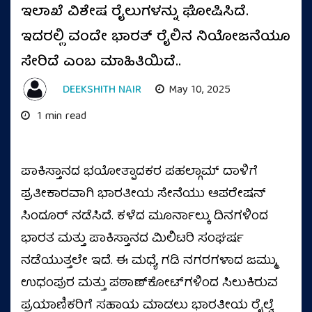
ಇಲಾಖೆ ವಿಶೇಷ ರೈಲುಗಳನ್ನು ಘೋಷಿಸಿದೆ.
ಇದರಲ್ಲಿ ವಂದೇ ಭಾರತ್ ರೈಲಿನ ನಿಯೋಜನೆಯೂ
ಸೇರಿದೆ ಎಂಬ ಮಾಹಿತಿಯಿದೆ..
DEEKSHITH NAIR
May 10, 2025
1 min read
ಪಾಕಿಸ್ತಾನದ ಭಯೋತ್ಪಾದಕರ ಪಹಲ್ಗಾಮ್ ದಾಳಿಗೆ
ಪ್ರತೀಕಾರವಾಗಿ ಭಾರತೀಯ ಸೇನೆಯು ಆಪರೇಷನ್‌
ಸಿಂದೂರ್‌ ನಡೆಸಿದೆ. ಕಳೆದ ಮೂರ್ನಾಲ್ಕು ದಿನಗಳಿಂದ
ಭಾರತ ಮತ್ತು ಪಾಕಿಸ್ತಾನದ ಮಿಲಿಟರಿ ಸಂಘರ್ಷ
ನಡೆಯುತ್ತಲೇ ಇದೆ. ಈ ಮಧ್ಯೆ ಗಡಿ ನಗರಗಳಾದ ಜಮ್ಮು,
ಉಧಂಪುರ ಮತ್ತು ಪಠಾಣ್‌ಕೋಟ್‌ಗಳಿಂದ ಸಿಲುಕಿರುವ
ಪ್ರಯಾಣಿಕರಿಗೆ ಸಹಾಯ ಮಾಡಲು ಭಾರತೀಯ ರೈಲ್ವೆ