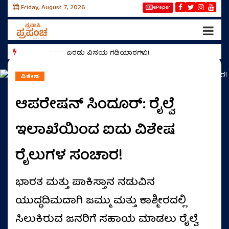
Friday, August 7, 2026
ePaper
ರೀಲ
ಓಸಾಕಾದಲ್ಲಿ ಪೇಚಾಟದ ಪ್ರಸಂಗ
ಎರಡು ವಿಸ್ಮಯ ಗಡಿಯಾರಗಳು!
ವಿಶೇಷ
ಆಪರೇಷನ್ ಸಿಂದೂರ್: ರೈಲ್ವೆ
ಇಲಾಖೆಯಿಂದ ಐದು ವಿಶೇಷ
ರೈಲುಗಳ ಸಂಚಾರ!
ಭಾರತ ಮತ್ತು ಪಾಕಿಸ್ತಾನ ನಡುವಿನ
ಯುದ್ಧದಿಮದಾಗಿ ಜಮ್ಮು ಮತ್ತು ಕಾಶ್ಮೀರದಲ್ಲಿ
ಸಿಲುಕಿರುವ ಜನರಿಗೆ ಸಹಾಯ ಮಾಡಲು ರೈಲ್ವೆ