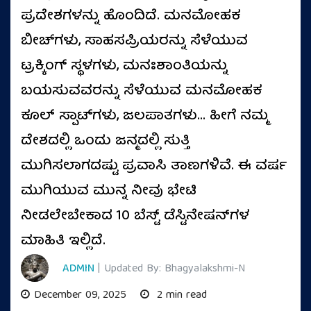
ಪ್ರದೇಶಗಳನ್ನು ಹೊಂದಿದೆ. ಮನಮೋಹಕ
ಬೀಚ್‌ಗಳು, ಸಾಹಸಪ್ರಿಯರನ್ನು ಸೆಳೆಯುವ
ಟ್ರಕ್ಕಿಂಗ್ ಸ್ಥಳಗಳು, ಮನಃಶಾಂತಿಯನ್ನು
ಬಯಸುವವರನ್ನು ಸೆಳೆಯುವ ಮನಮೋಹಕ
ಕೂಲ್ ಸ್ಪಾಟ್‌ಗಳು, ಜಲಪಾತಗಳು... ಹೀಗೆ ನಮ್ಮ
ದೇಶದಲ್ಲಿ ಒಂದು ಜನ್ಮದಲ್ಲಿ ಸುತ್ತಿ
ಮುಗಿಸಲಾಗದಷ್ಟು ಪ್ರವಾಸಿ ತಾಣಗಳಿವೆ. ಈ ವರ್ಷ
ಮುಗಿಯುವ ಮುನ್ನ ನೀವು ಭೇಟಿ
ನೀಡಲೇಬೇಕಾದ 10 ಬೆಸ್ಟ್ ಡೆಸ್ಟಿನೇಷನ್‌ಗಳ
ಮಾಹಿತಿ ಇಲ್ಲಿದೆ.
ADMIN
| Updated By: Bhagyalakshmi-N
December 09, 2025
2 min read