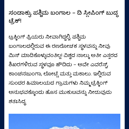
ಸಂಡಾಕ್ಫು, ಪಶ್ಚಿಮ ಬಂಗಾಲ – ದಿ ಸ್ಲೀಪಿಂಗ್ ಬುದ್ಧ
ಟ್ರೆಕ್!
ಟ್ರಕ್ಕಿಂಗ್ ಪ್ರಿಯರು ನೀವಾಗಿದ್ದಲ್ಲಿ, ಪಶ್ಚಿಮ
ಬಂಗಾಲದಲ್ಲಿರುವ ಈ ರಣರೋಚಕ ಸ್ಥಳವನ್ನು ನೀವು
ಮಿಸ್ ಮಾಡಿಕೊಳ್ಳುವಂತಿಲ್ಲ! ವಿಶ್ವದ ನಾಲ್ಕು ಅತೀ ಎತ್ತರದ
ಶಿಖರಗಳಿರುವ ಸ್ಥಳವೂ ಹೌದಿದು – ಅವೇ ಎವರೆಸ್ಟ್,
ಕಾಂಚನಜುಂಗಾ, ಲೋಟ್ಸೆ ಮತ್ತು ಮಕಾಲು. ಇಲ್ಲಿರುವ
ಸುಂದರ ಹಿಮಾಲಯದ ಗ್ರಾಮಗಳು ನಿಮ್ಮ ಟ್ರೆಕ್ಕಿಂಗ್
ಅನುಭವಕ್ಕೊಂದು ಹೊಸ ಮುಕುಟವನ್ನು ನೀಡುವುದು
ಶತಃಸಿದ್ಧ.