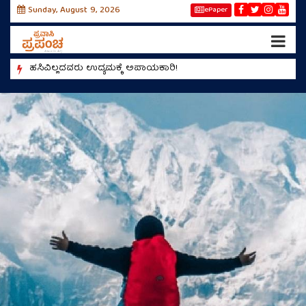
Sunday, August 9, 2026
ePaper
!
ಹಸಿವಿಲ್ಲದವರು ಉದ್ಯಮಕ್ಕೆ ಅಪಾಯಕಾರಿ!
ಮಿಯಾಂವ