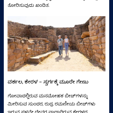
ತೋರಿಸುವುದು ಖಂಡಿತ.
ವರ್ಕಲ, ಕೇರಳ – ಸ್ವರ್ಗಕ್ಕೆ ಮೂರೇ ಗೇಣು
ಗೋವಾದಲ್ಲಿರುವ ಮನಮೋಹಕ ಬೀಚ್‌ಗಳನ್ನು
ಮೀರಿಸುವ ಸುಂದರ, ರುದ್ರ ರಮಣೀಯ ಬೀಚ್‌ಗಳು
ಇರುವ ಸ್ಥಳವೇ ದೇವರ ನಾಡಾಗಿರುವ ಕೇರಳದ