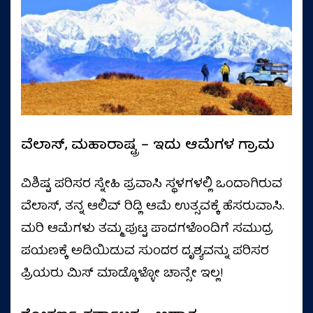
ವೆಲಾಸ್, ಮಹಾರಾಷ್ಟ್ರ – ಇದು ಆಮೆಗಳ ಗ್ರಾಮ
ವಿಶಿಷ್ಟ ಪರಿಸರ ಸ್ನೇಹಿ ಪ್ರವಾಸಿ ಸ್ಥಳಗಳಲ್ಲಿ ಒಂದಾಗಿರುವ
ವೆಲಾಸ್, ತನ್ನ ಆಲಿವ್ ರಿಡ್ಲಿ ಆಮೆ ಉತ್ಸವಕ್ಕೆ ಹೆಸರುವಾಸಿ.
ಮರಿ ಆಮೆಗಳು ತಮ್ಮ ಪುಟ್ಟ ಪಾದಗಳೊಂದಿಗೆ ಸಮುದ್ರ
ಪಯಣಕ್ಕೆ ಅಡಿಯಿಡುವ ಸುಂದರ ದೃಶ್ಯವನ್ನು ಪರಿಸರ
ಪ್ರಿಯರು ಮಿಸ್ ಮಾಡ್ಕೊಳ್ಳೋ ಚಾನ್ಸೇ ಇಲ್ಲ!