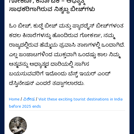
ಗೋಕರ್ಣ, ಕರ್ನಾಟಕ – ಆಧ್ಯಾತ್ಮ
ಸಾಧಕರಿಗಾಗಿರುವ ನಿಶ್ಯಬ್ದ ಬೀಚ್‌ಗಳು
ಓಂ ಬೀಚ್, ಕುಡ್ಲೆ ಬೀಚ್ ಮತ್ತು ಪ್ಯಾರಡೈಸ್ ಬೀಚ್‌ಗಳಂತ
ಕಡಲ ಕಿನಾರೆಗಳನ್ನು ಹೊಂದಿರುವ ಗೋಕರ್ಣ, ನಮ್ಮ
ರಾಜ್ಯದಲ್ಲಿರುವ ಹೆಮ್ಮೆಯ ಪ್ರವಾಸಿ ತಾಣಗಳಲ್ಲಿ ಒಂದಾಗಿದೆ.
ಎಲ್ಲ ಜಂಜಾಟಗಳಿಂದ ಮುಕ್ತವಾಗಿ ಒಂದಷ್ಟು ಕಾಲ ನಿಮ್ಮ
ಆತ್ಮವನ್ನು ಆಧ್ಯಾತ್ಮದ ದಾರಿಯಲ್ಲಿ ಸಾಗಿಸ
ಬಯಸುವವರಿಗೆ ಇದೊಂದು ಬೆಸ್ಟ್ ಇಯರ್ ಎಂಡ್
ಡೆಸ್ಟಿನೇಷನ್ ಎಂದರೆ ತಪ್ಪಾಗಲಾರದು.
Home
/
ವಿಶೇಷ
/
Visit these exciting tourist destinations in India
before 2025 ends